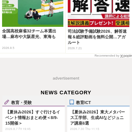
全国高校麻雀32チーム本選出
司法試験予備試験2026、解答速
場…麻布や大阪星光、東海も
報＆総評動画を無料公開…アガ
ルート
2026.8.5
2026.7.21
Recommended by
advertisement
NEWS CATEGORY
教育・受験
教育ICT
【夏休み2026】すぐ行けるイ
【夏休み2026】東大メタバー
ベント情報おまとめ便＜8/9-
ス工学部、生成AIなどジュニ
15開催＞
ア講座6選
2026.8.7 Fri 19:45
2026.7.30 Thu 11:15