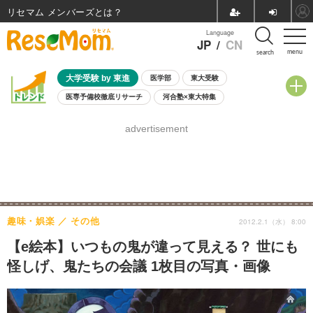
リセマム メンバーズ
Language
JP
/
CN
menu
search
大学受験 by 東進
医学部
東大受験
医専予備校徹底リサーチ
河合塾×東大特集
親子で考える大学選び
高校受験
中学受験
小学校受験
advertisement
共通テスト
夏休み
8月開催学校説明会・相談会
8月開催イベント・WS
全国公立高校 過去問
人気記事
自由研究教材（小学生向け）
自由研究教材（中学生向け）
ランキング
趣味・娯楽
その他
2012.2.1（水） 8:00
【e絵本】いつもの鬼が違って見える？ 世にも
怪しげ、鬼たちの会議 1枚目の写真・画像