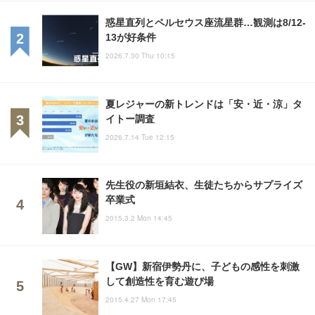
惑星直列とペルセウス座流星群…観測は8/12-
13が好条件
2026.7.30 Thu 10:15
夏レジャーの新トレンドは「安・近・涼」タ
イトー調査
2026.7.14 Tue 12:15
先生役の新垣結衣、生徒たちからサプライズ
卒業式
2015.3.2 Mon 14:45
【GW】新宿伊勢丹に、子どもの感性を刺激
して創造性を育む遊び場
2015.4.27 Mon 17:45