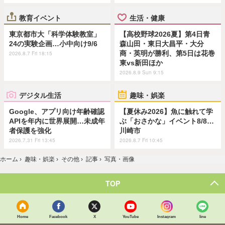
教育イベント
生活・健康
東京都市大「科学体験教室」
【高校野球2026夏】第4日青
24の実験企画…小中向け9/6
森山田・東日大昌平・大分
商・英明が勝利、第5日は花巻
2026.8.7 Fri 18:15
東vs新田ほか
2026.8.9 Sun 9:15
デジタル生活
趣味・娯楽
Google、アプリ向け年齢確認
【夏休み2026】魚に触れて学
APIを年内に世界展開…未成年
ぶ「おさかな」イベント8/8…
者保護を強化
川崎市
2026.7.31 Fri 13:45
2026.8.7 Fri 10:45
ホーム
›
趣味・娯楽
›
その他
›
記事
›
写真・画像
TOP
Home
Facebook
X
YouTube
Instagram
line