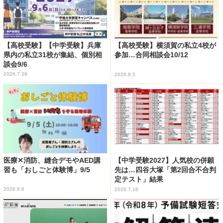
【高校受験】【中学受験】兵庫
【高校受験】横須賀の私立4校が
県内の私立31校が集結、個別相
参加…合同相談会10/12
談会9/6
2026.7.28
2026.8.5
医療✕消防、縫合デモやAED講
【中学受験2027】人気校の併願
習も「おしごと体験博」9/5
先は…四谷大塚「第2回合不合判
定テスト」結果
2026.8.6
2026.7.16