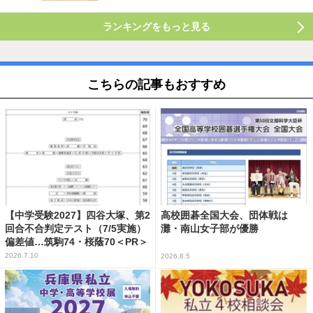
ランキングをもっと見る
こちらの記事もおすすめ
【中学受験2027】四谷大塚、第2
高校囲碁全国大会、団体戦は
回合不合判定テスト（7/5実施）
灘・南山女子部が優勝
偏差値…筑駒74・桜蔭70＜PR＞
2026.7.10
2026.8.5