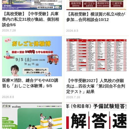
【高校受験】【中学受験】兵庫
【高校受験】横須賀の私立4校が
県内の私立31校が集結、個別相
参加…合同相談会10/12
談会9/6
2026.7.28
2026.8.5
医療✕消防、縫合デモやAED講
【中学受験2027】人気校の併願
習も「おしごと体験博」9/5
先は…四谷大塚「第2回合不合判
定テスト」結果
2026.8.6
2026.7.16