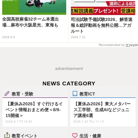
全国高校麻雀32チーム本選出
司法試験予備試験2026、解答速
場…麻布や大阪星光、東海も
報＆総評動画を無料公開…アガ
ルート
2026.8.5
2026.7.21
Recommended by
advertisement
NEWS CATEGORY
教育・受験
教育ICT
【夏休み2026】すぐ行けるイ
【夏休み2026】東大メタバー
ベント情報おまとめ便＜8/9-
ス工学部、生成AIなどジュニ
15開催＞
ア講座6選
2026.8.7 Fri 19:45
2026.7.30 Thu 11:15
教育イベント
生活・健康