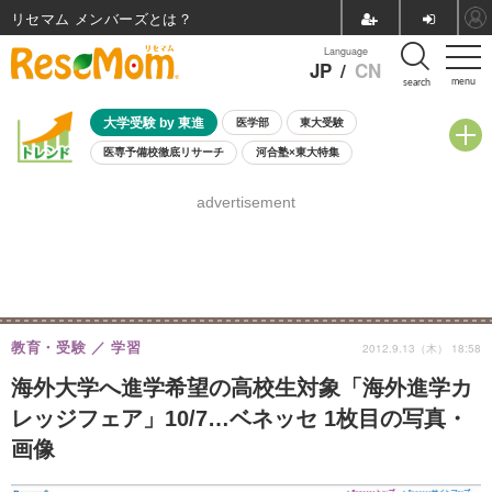
リセマム メンバーズ
Language
JP
/
CN
menu
search
大学受験 by 東進
医学部
東大受験
医専予備校徹底リサーチ
河合塾×東大特集
親子で考える大学選び
高校受験
中学受験
小学校受験
advertisement
共通テスト
夏休み
8月開催学校説明会・相談会
8月開催イベント・WS
全国公立高校 過去問
人気記事
自由研究教材（小学生向け）
自由研究教材（中学生向け）
ランキング
教育・受験
学習
2012.9.13（木） 18:58
海外大学へ進学希望の高校生対象「海外進学カ
レッジフェア」10/7…ベネッセ 1枚目の写真・
画像