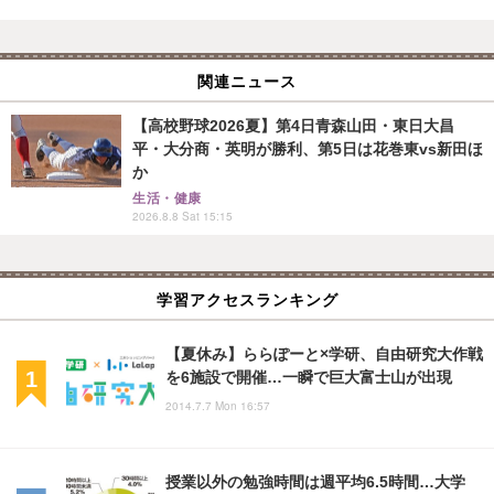
関連ニュース
【高校野球2026夏】第4日青森山田・東日大昌
平・大分商・英明が勝利、第5日は花巻東vs新田ほ
か
生活・健康
2026.8.8 Sat 15:15
学習アクセスランキング
【夏休み】ららぽーと×学研、自由研究大作戦
を6施設で開催…一瞬で巨大富士山が出現
2014.7.7 Mon 16:57
授業以外の勉強時間は週平均6.5時間…大学