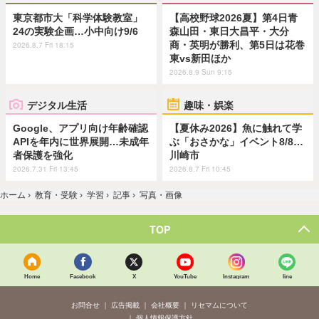
東京都市大「科学体験教室」
【高校野球2026夏】第4日青
24の実験企画…小中向け9/6
森山田・東日大昌平・大分
商・英明が勝利、第5日は花巻
2026.8.7 Fri 18:15
東vs新田ほか
2026.8.9 Sun 9:15
デジタル生活
趣味・娯楽
Google、アプリ向け年齢確認
【夏休み2026】魚に触れて学
APIを年内に世界展開…未成年
ぶ「おさかな」イベント8/8…
者保護を強化
川崎市
2026.7.31 Fri 13:45
2026.8.7 Fri 10:45
ホーム
›
教育・受験
›
学習
›
記事
›
写真・画像
TOP
Home
Facebook
X
YouTube
Instagram
line
お問合せ
広告掲載
会社概要
リセマムについて
個人情報保護方針