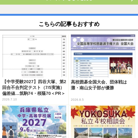
こちらの記事もおすすめ
【中学受験2027】四谷大塚、第2
高校囲碁全国大会、団体戦は
回合不合判定テスト（7/5実施）
灘・南山女子部が優勝
偏差値…筑駒74・桜蔭70＜PR＞
2026.7.10
2026.8.5