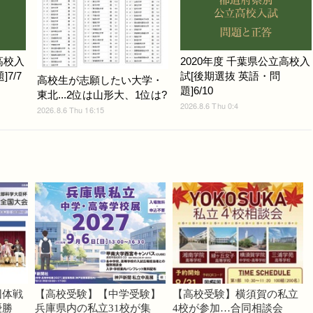
高校入
2020年度 千葉県公立高校入
7/7
試[後期選抜 英語・問
高校生が志願したい大学・
題]6/10
東北...2位は山形大、1位は?
2026.8.6 Thu 0:4
2026.8.6 Thu 16:15
団体戦
【高校受験】【中学受験】
【高校受験】横須賀の私立
優勝
兵庫県内の私立31校が集
4校が参加…合同相談会