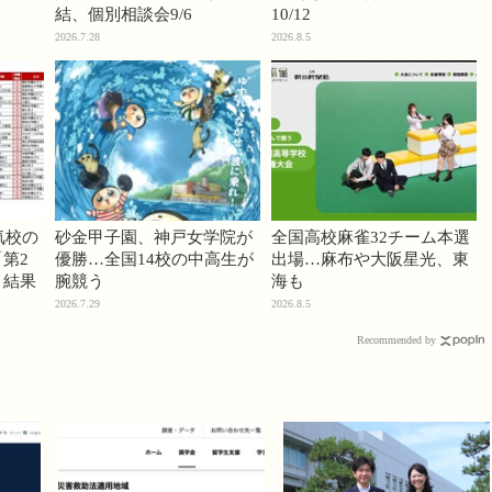
結、個別相談会9/6
10/12
2026.7.28
2026.8.5
気校の
砂金甲子園、神戸女学院が
全国高校麻雀32チーム本選
第2
優勝…全国14校の中高生が
出場…麻布や大阪星光、東
」結果
腕競う
海も
2026.7.29
2026.8.5
Recommended by