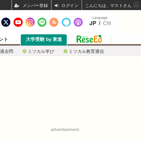
ログイン
こんにちは、ゲストさん
Language
JP
/
CN
ント
大学受験 by 東進
過去問
ミツカル学び
ミツカル教育通信
advertisement