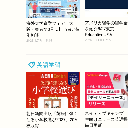
アメリカ留学の奨学金
海外大学進学フェア、大
を紹介8/27東京…
阪・東京で9月…担当者と個
EducationUSA
別相談
2026.8.7 Fri 11:15
2026.8.7 Fri 15:45
英語学習
ネイティブキャンプ、
朝日新聞出版「英語に強く
生向けニュース英語提
なる小学校選び2027」209
毎日更新
校収録