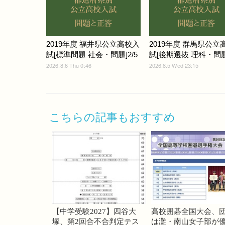
2019年度 福井県公立高校入
2019年度 群馬県公立
試[標準問題 社会・問題]2/5
試[後期選抜 理科・問題]
2026.8.6 Thu 0:46
2026.8.5 Wed 23:15
こちらの記事もおすすめ
【中学受験2027】四谷大
高校囲碁全国大会、
塚、第2回合不合判定テス
は灘・南山女子部が