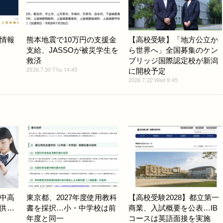
情報
熊本地震で10万円の支援金
【高校受験】「地方公立か
支給、JASSOが被災学生を
ら世界へ」全国募集のケン
救済
ブリッジ国際認定校が新潟
2026.7.30 Thu 14:45
に開校予定
2026.7.22 Wed 9:45
中高
東京都、2027年度使用教科
【高校受験2028】都立第一
供…
書を採択…小・中学校は前
商業、入試概要を公表…IB
年度と同一
コースは英語面接を実施