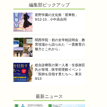
編集部ピックアップ
星野学園の文化祭「星華祭」
9/12-13…小中高合同
関西学院・初の全学校説明会…教
育現場から語られた「一貫教育の
魅力とこれから」
総合診療医の第一人者・生坂政臣
氏が登壇…医学部受験イベント
「医師を目指す君たちへ」東京
9/13
最新ニュース