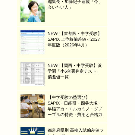
編集長・加藤紀子連載「今、
会いたい人」
NEW!!【首都圏・中学受験】
SAPIX 上位校偏差値＜2027
年度版（2026年4月）
NEW!!【関西・中学受験】浜
学園「小6合否判定テスト」
偏差値一覧
【中学受験の塾選び】
SAPIX・日能研・四谷大塚・
早稲アカ・エルカミノ・グノ
ーブルの特徴・費用と合格力
都道府県別 高校入試偏差値ラ