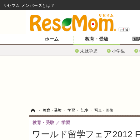
リセマム メンバーズ
ホーム
教育・受験
国
未就学児
小学生
ホーム
›
教育・受験
›
学習
›
記事
›
写真・画像
教育・受験
学習
ワールド留学フェア2012 