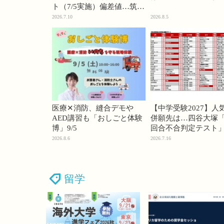
ト（7/5実施）偏差値…筑駒
74・桜蔭70＜PR＞
2026.7.10
2026.8.5
医療✕消防、縫合デモや
【中学受験2027】人
AED講習も「おしごと体験
併願先は…四谷大塚「
博」9/5
回合不合判定テスト
2026.8.6
2026.7.16
留学