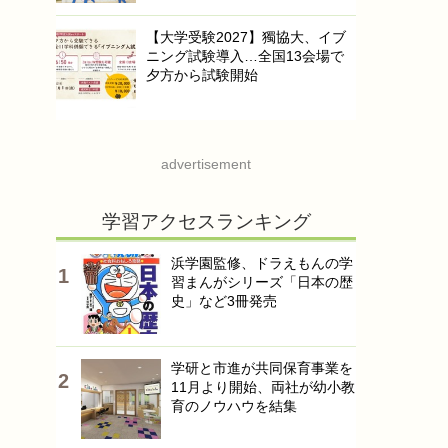
【大学受験2027】獨協大、イブ
ニング試験導入…全国13会場で
夕方から試験開始
advertisement
学習アクセスランキング
浜学園監修、ドラえもんの学
習まんがシリーズ「日本の歴
史」など3冊発売
学研と市進が共同保育事業を
11月より開始、両社が幼小教
育のノウハウを結集