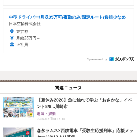
中型ドライバー/月収35万可/夜勤のみ/固定ルート/負担少なめ
日本空輸株式会社
東京都
月給23万円～
正社員
Sponsored by
関連ニュース
【夏休み2026】魚に触れて学ぶ「おさかな」イベ
ント8/8...川崎市
趣味・娯楽
2026.8.6 Thu 16:45
森永ラムネ×西鉄電車「受験生応援列車」応援メッ