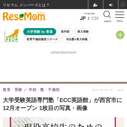
リセマム メンバーズ
Language
JP
/
CN
menu
search
大学受験 by 東進
医学部
東大受験
医専予備校徹底リサーチ
河合塾×東大特集
親子で考える大学選び
高校受験
中学受験
小学校受験
advertisement
共通テスト
夏休み
8月開催学校説明会・相談会
8月開催イベント・WS
全国公立高校 過去問
人気記事
自由研究教材（小学生向け）
自由研究教材（中学生向け）
ランキング
教育・受験
学校・塾・予備校
2012.10.16（火） 16:47
大学受験英語専門塾「ECC英語館」が西宮市に
12月オープン 1枚目の写真・画像