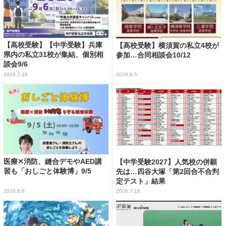
【高校受験】【中学受験】兵庫
【高校受験】横須賀の私立4校が
県内の私立31校が集結、個別相
参加…合同相談会10/12
談会9/6
2026.7.28
2026.8.5
医療✕消防、縫合デモやAED講
【中学受験2027】人気校の併願
習も「おしごと体験博」9/5
先は…四谷大塚「第2回合不合判
定テスト」結果
2026.8.6
2026.7.16