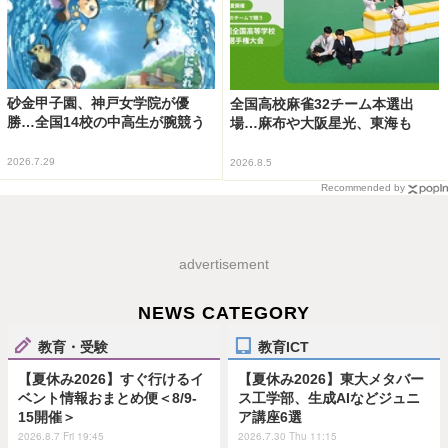
砂金甲子園、神戸女学院が優
全国高校麻雀32チーム本選出
勝…全国14校の中高生が腕競う
場…麻布や大阪星光、東海も
2026.7.29
2026.8.5
Recommended by
advertisement
NEWS CATEGORY
教育・受験
教育ICT
【夏休み2026】すぐ行けるイ
【夏休み2026】東大メタバー
ベント情報おまとめ便＜8/9-
ス工学部、生成AIなどジュニ
15開催＞
ア講座6選
2026.8.7 Fri 19:45
2026.7.30 Thu 11:15