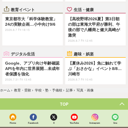
教育イベント
生活・健康
東京都市大「科学体験教室」
【高校野球2026夏】第3日朝
24の実験企画…小中向け9/6
の部は東海大甲府が勝利、午
後の部で八幡商と健大高崎が
2026.8.7 Fri 18:15
激突
2026.8.7 Fri 12:45
デジタル生活
趣味・娯楽
Google、アプリ向け年齢確認
【夏休み2026】魚に触れて学
APIを年内に世界展開…未成年
ぶ「おさかな」イベント8/8…
者保護を強化
川崎市
2026.7.31 Fri 13:45
2026.8.7 Fri 10:45
ホーム
›
教育・受験
›
学校・塾・予備校
›
記事
›
写真・画像
TOP
Home
Facebook
X
YouTube
Instagram
line