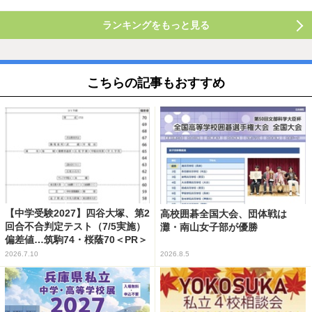
ランキングをもっと見る
こちらの記事もおすすめ
【中学受験2027】四谷大塚、第2
高校囲碁全国大会、団体戦は
回合不合判定テスト（7/5実施）
灘・南山女子部が優勝
偏差値…筑駒74・桜蔭70＜PR＞
2026.7.10
2026.8.5