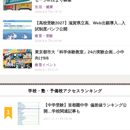
セージ8/12より募集
生活・健康
2026.8.6 Thu 15:15
【高校受験2027】滋賀県立高、Web出願導入...入
試制度パンフ公開
教育・受験
2026.8.6 Thu 20:45
東京都市大「科学体験教室」24の実験企画...小中
向け9/6
教育イベント
2026.8.7 Fri 0:15
学校・塾・予備校アクセスランキング
【中学受験】首都圏中学 偏差値ランキング公
開…学校関連記事も
2011.11.11 Fri 15:15