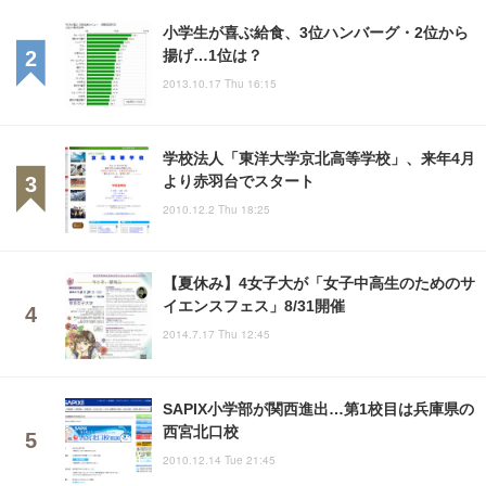
小学生が喜ぶ給食、3位ハンバーグ・2位から
揚げ…1位は？
2013.10.17 Thu 16:15
学校法人「東洋大学京北高等学校」、来年4月
より赤羽台でスタート
2010.12.2 Thu 18:25
【夏休み】4女子大が「女子中高生のためのサ
イエンスフェス」8/31開催
2014.7.17 Thu 12:45
SAPIX小学部が関西進出…第1校目は兵庫県の
西宮北口校
2010.12.14 Tue 21:45