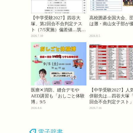
【中学受験2027】四谷大
高校囲碁全国大会、
塚、第2回合不合判定テス
は灘・南山女子部が
ト（7/5実施）偏差値…筑駒
74・桜蔭70＜PR＞
2026.7.10
2026.8.5
医療✕消防、縫合デモや
【中学受験2027】人
AED講習も「おしごと体験
併願先は…四谷大塚「
博」9/5
回合不合判定テスト
2026.8.6
2026.7.16
電子辞書