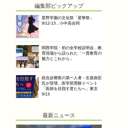
編集部ピックアップ
星野学園の文化祭「星華祭」
9/12-13…小中高合同
関西学院・初の全学校説明会…教
育現場から語られた「一貫教育の
魅力とこれから」
総合診療医の第一人者・生坂政臣
氏が登壇…医学部受験イベント
「医師を目指す君たちへ」東京
9/13
最新ニュース