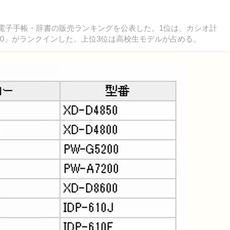
週間の電子手帳・辞書の販売ランキングを公表した。1位は、カシオ計
850」がランクインした。上位3位は高校生モデルが占める。