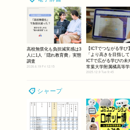
【ICTでつながる学び
高校無償化も負担減実感は3
「より高きを目指して
人に1人「隠れ教育費」実態
ICTで広がる学びの未
調査
2026.6.19 Fri 12:15
常葉大学附属橘高等学
2025.12.9 Tue 9:45
シャープ