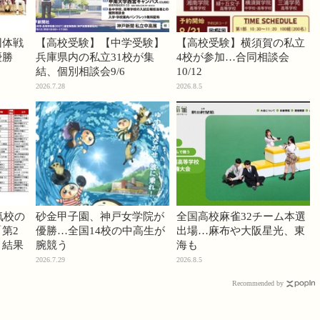
団体戦
【高校受験】【中学受験】
【高校受験】横須賀の私立
優勝
兵庫県内の私立31校が集
4校が参加…合同相談会
結、個別相談会9/6
10/12
2026.7.28
2026.8.5
気校の
砂金甲子園、神戸女学院が
全国高校麻雀32チーム本選
第2
優勝…全国14校の中高生が
出場…麻布や大阪星光、東
」結果
腕競う
海も
2026.7.29
2026.8.5
Recommended by