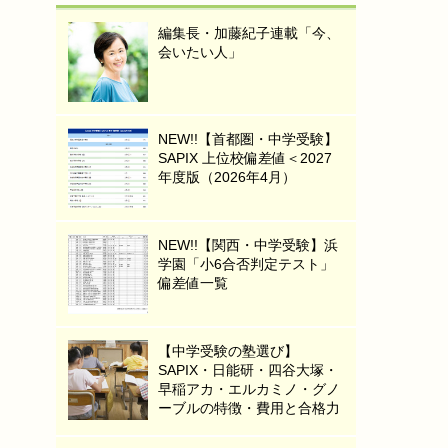
編集長・加藤紀子連載「今、
会いたい人」
NEW!!【首都圏・中学受験】
SAPIX 上位校偏差値＜2027
年度版（2026年4月）
NEW!!【関西・中学受験】浜
学園「小6合否判定テスト」
偏差値一覧
【中学受験の塾選び】
SAPIX・日能研・四谷大塚・
早稲アカ・エルカミノ・グノ
ーブルの特徴・費用と合格力