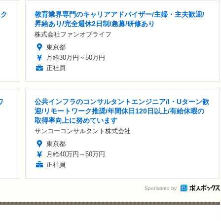
ック
教育業界専門のキャリアアドバイザー/主婦・主夫歓迎/
昇給あり/完全週休2日制/急募/研修あり
株式会社ファンオブライフ
東京都
月給30万円～50万円
正社員
ワ
公共インフラのコンサルタントエンジニア/I・Uターン歓
迎/リモートワーク推奨/年間休日120日以上/有給休暇の
取得率向上に努めています
サンコーコンサルタント株式会社
東京都
月給40万円～50万円
正社員
Sponsored by