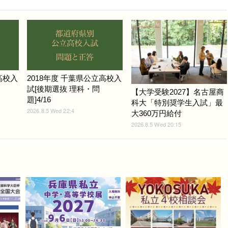
高校入
2018年度 千葉県公立高校入
試[後期選抜 理科・問
【大学受験2027】名古屋商
題]4/16
科大「特別奨学生入試」最
2026.8.5 Wed 22:4
大360万円給付
2026.8.5 Wed 20:15