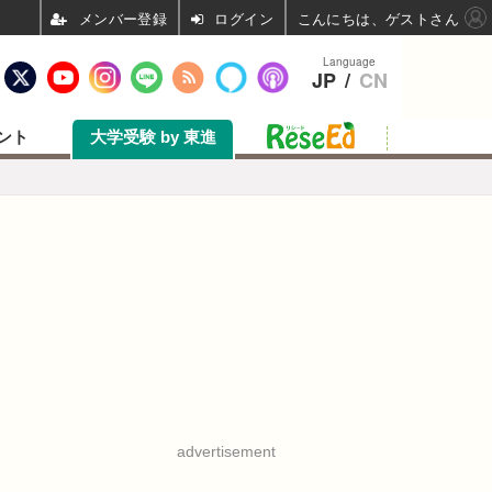
ログイン
こんにちは、ゲストさん
Language
JP
/
CN
ント
大学受験 by 東進
advertisement