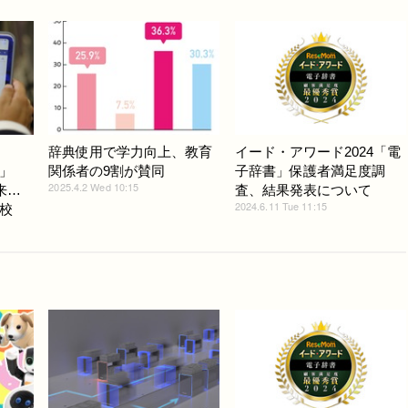
】
辞典使用で学力向上、教育
イード・アワード2024「電
」
関係者の9割が賛同
子辞書」保護者満足度調
2025.4.2 Wed 10:15
来…
査、結果発表について
2024.6.11 Tue 11:15
校