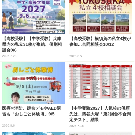
【高校受験】【中学受験】兵庫
【高校受験】横須賀の私立4校が
県内の私立31校が集結、個別相
参加…合同相談会10/12
談会9/6
2026.7.28
2026.8.5
医療✕消防、縫合デモやAED講
【中学受験2027】人気校の併願
習も「おしごと体験博」9/5
先は…四谷大塚「第2回合不合判
定テスト」結果
2026.8.6
2026.7.16