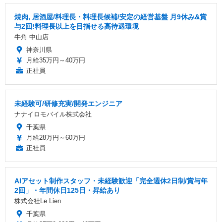
焼肉, 居酒屋/料理長・料理長候補/安定の経営基盤 月9休み&賞
与2回!料理長以上を目指せる高待遇環境
牛角 中山店
神奈川県
月給35万円～40万円
正社員
未経験可/研修充実/開発エンジニア
ナナイロモバイル株式会社
千葉県
月給28万円～60万円
正社員
AIアセット制作スタッフ・未経験歓迎「完全週休2日制/賞与年
2回」・年間休日125日・昇給あり
株式会社Le Lien
千葉県