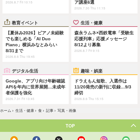
ア講座6選
2026.8.7 Fri 10:15
2026.7.30 Thu 11:15
教育イベント
生活・健康
【夏休み2026】ピアノ未経験
森永ラムネ×西鉄電車「受験生
でも楽しめる「AI Duo
応援列車」応援メッセージ
Piano」横浜みなとみらい
8/12より募集
8/31まで
2026.8.7 Fri 9:15
2026.8.6 Thu 19:45
デジタル生活
趣味・娯楽
Google、アプリ向け年齢確認
ドラえもん短歌、入選作は
APIを年内に世界展開…未成年
11/20発売の新刊に収録…9/3
者保護を強化
締切
2026.7.31 Fri 13:45
2026.8.6 Thu 15:15
ホーム
›
生活・健康
›
食
›
記事
›
写真・画像
TOP