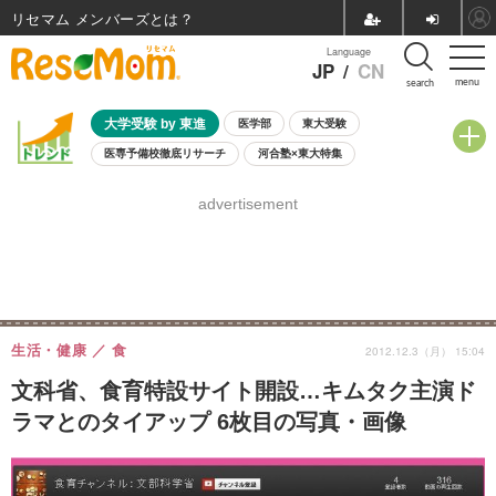
リセマム メンバーズ
Language
JP
/
CN
menu
search
大学受験 by 東進
医学部
東大受験
医専予備校徹底リサーチ
河合塾×東大特集
親子で考える大学選び
高校受験
中学受験
小学校受験
advertisement
共通テスト
夏休み
8月開催学校説明会・相談会
8月開催イベント・WS
全国公立高校 過去問
人気記事
自由研究教材（小学生向け）
自由研究教材（中学生向け）
ランキング
生活・健康
食
2012.12.3（月） 15:04
文科省、食育特設サイト開設…キムタク主演ド
ラマとのタイアップ 6枚目の写真・画像