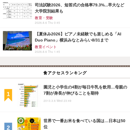
司法試験2026、短答式の合格率79.3%...早大など
大学院別結果も
教育・受験
2026.8.6 Thu 0:45
【夏休み2026】ピアノ未経験でも楽しめる「AI
Duo Piano」横浜みなとみらい8/31まで
教育イベント
2026.8.6 Thu 1:45
食アクセスランキング
園児と小学生の4割が毎日牛乳を飲用…母親の
7割が身長が伸びることを期待
2013.3.6 Wed 23:49
世界で一番お米を食べている国は…日本は50
位