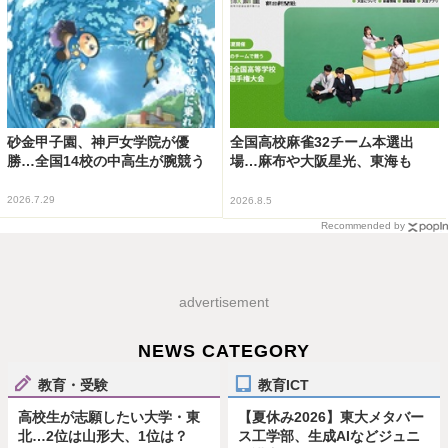
砂金甲子園、神戸女学院が優
全国高校麻雀32チーム本選出
勝…全国14校の中高生が腕競う
場…麻布や大阪星光、東海も
2026.7.29
2026.8.5
Recommended by
advertisement
NEWS CATEGORY
教育・受験
教育ICT
高校生が志願したい大学・東
【夏休み2026】東大メタバー
北…2位は山形大、1位は？
ス工学部、生成AIなどジュニ