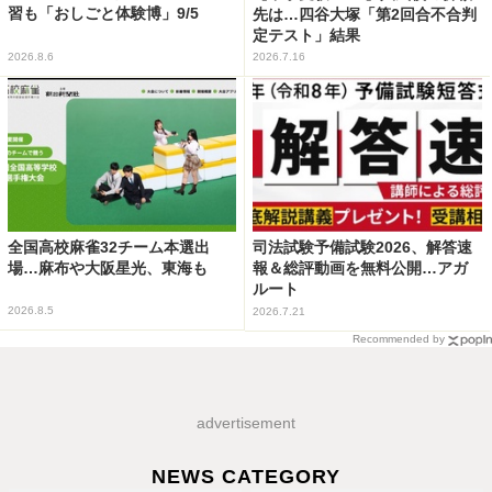
習も「おしごと体験博」9/5
先は…四谷大塚「第2回合不合判
定テスト」結果
2026.8.6
2026.7.16
全国高校麻雀32チーム本選出
司法試験予備試験2026、解答速
場…麻布や大阪星光、東海も
報＆総評動画を無料公開…アガ
ルート
2026.8.5
2026.7.21
Recommended by
advertisement
NEWS CATEGORY