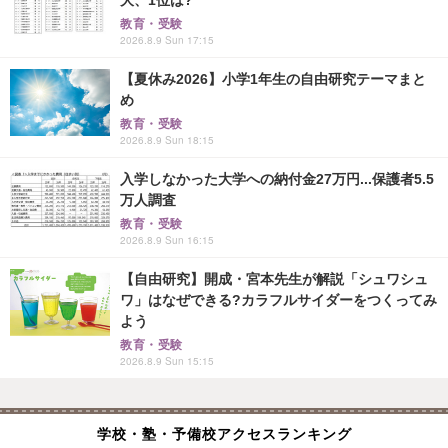
大、1位は?
教育・受験
2026.8.9 Sun 17:15
【夏休み2026】小学1年生の自由研究テーマまと
め
教育・受験
2026.8.9 Sun 18:15
入学しなかった大学への納付金27万円...保護者5.5
万人調査
教育・受験
2026.8.9 Sun 16:15
【自由研究】開成・宮本先生が解説「シュワシュ
ワ」はなぜできる?カラフルサイダーをつくってみ
よう
教育・受験
2026.8.9 Sun 15:15
学校・塾・予備校アクセスランキング