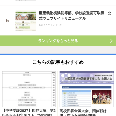
慶應義塾横浜初等部、学校設置認可取得…公
式ウェブサイトリニューアル
2012.8.7 Tue 11:31
ランキングをもっと見る
こちらの記事もおすすめ
【中学受験2027】四谷大塚、第2
高校囲碁全国大会、団体戦は
回合不合判定テスト（7/5実施）
灘・南山女子部が優勝