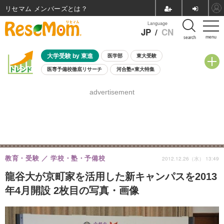
リセマム メンバーズ
Language
JP
/
CN
menu
search
大学受験 by 東進
医学部
東大受験
医専予備校徹底リサーチ
河合塾×東大特集
親子で考える大学選び
高校受験
中学受験
小学校受験
advertisement
共通テスト
夏休み
8月開催学校説明会・相談会
8月開催イベント・WS
全国公立高校 過去問
人気記事
自由研究教材（小学生向け）
自由研究教材（中学生向け）
ランキング
教育・受験
学校・塾・予備校
2012.12.26（水） 13:49
龍谷大が京町家を活用した新キャンパスを2013
年4月開設 2枚目の写真・画像