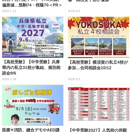
偏差値…筑駒74・桜蔭70＜PR＞
2026.7.10
2026.8.5
【高校受験】【中学受験】兵庫
【高校受験】横須賀の私立4校が
県内の私立31校が集結、個別相
参加…合同相談会10/12
談会9/6
2026.7.28
2026.8.5
医療✕消防、縫合デモやAED講
【中学受験2027】人気校の併願