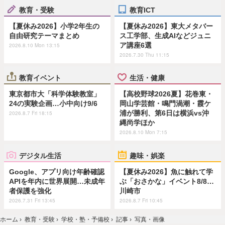
教育・受験
教育ICT
【夏休み2026】小学2年生の
【夏休み2026】東大メタバー
自由研究テーマまとめ
ス工学部、生成AIなどジュニ
ア講座6選
2026.8.10 Mon 13:15
2026.7.30 Thu 11:15
教育イベント
生活・健康
東京都市大「科学体験教室」
【高校野球2026夏】花巻東・
24の実験企画…小中向け9/6
岡山学芸館・鳴門渦潮・霞ケ
浦が勝利、第6日は横浜vs沖
2026.8.7 Fri 18:15
縄尚学ほか
2026.8.10 Mon 7:15
デジタル生活
趣味・娯楽
Google、アプリ向け年齢確認
【夏休み2026】魚に触れて学
APIを年内に世界展開…未成年
ぶ「おさかな」イベント8/8…
者保護を強化
川崎市
2026.7.31 Fri 13:45
2026.8.7 Fri 10:45
ホーム
›
教育・受験
›
学校・塾・予備校
›
記事
›
写真・画像