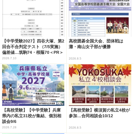
【中学受験2027】四谷大塚、第2
高校囲碁全国大会、団体戦は
回合不合判定テスト（7/5実施）
灘・南山女子部が優勝
偏差値…筑駒74・桜蔭70＜PR＞
2026.7.10
2026.8.5
【高校受験】【中学受験】兵庫
【高校受験】横須賀の私立4校が
県内の私立31校が集結、個別相
参加…合同相談会10/12
談会9/6
2026.7.28
2026.8.5