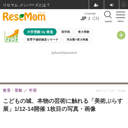
リセマム メンバーズ
Language
JP
/
CN
menu
search
大学受験 by 東進
医学部
東大受験
医専予備校徹底リサーチ
河合塾×東大特集
親子で考える大学選び
高校受験
中学受験
小学校受験
advertisement
共通テスト
夏休み
8月開催学校説明会・相談会
8月開催イベント・WS
全国公立高校 過去問
人気記事
自由研究教材（小学生向け）
自由研究教材（中学生向け）
ランキング
教育・受験
学習
2013.1.7（月） 15:42
こどもの城、本物の芸術に触れる「美術ぷらす
展」1/12-14開催 1枚目の写真・画像