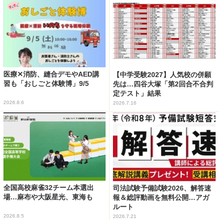
医療✕消防、縫合デモやAED講
【中学受験2027】人気校の併願
習も「おしごと体験博」9/5
先は…四谷大塚「第2回合不合判
定テスト」結果
2026.8.6
2026.7.16
全国高校麻雀32チーム本選出
司法試験予備試験2026、解答速
場…麻布や大阪星光、東海も
報＆総評動画を無料公開…アガ
ルート
2026.8.5
2026.7.21