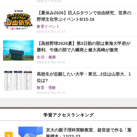
2026.8.7 Fri 0:45
【夏休み2026】巨人Gタウンで自由研究、世界の
野球文化学ぶイベント8/15-16
教育イベント
2026.8.6 Thu 21:15
【高校野球2026夏】第3日朝の部は東海大甲府が
勝利、午後の部で八幡商と健大高崎が激突
生活・健康
2026.8.6 Thu 18:45
高校生が志願したい大学・東北...2位は山形大、1
位は?
教育・受験
2026.8.6 Thu 16:15
学習アクセスランキング
京大の親子理科実験教室、超音波で作る「葉
脈標本」12/22-23