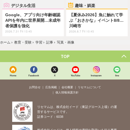
デジタル生活
趣味・娯楽
Google、アプリ向け年齢確認
【夏休み2026】魚に触れて学
APIを年内に世界展開…未成年
ぶ「おさかな」イベント8/8…
者保護を強化
川崎市
2026.7.31 Fri 13:45
2026.8.7 Fri 10:45
ホーム
›
教育・受験
›
学習
›
記事
›
写真・画像
TOP
Home
Facebook
X
YouTube
Instagram
line
お問合せ
広告掲載
会社概要
リセマムについて
個人情報保護方針
リセマムは、株式会社イード（東証グロース上場）の運
営するサービスです。
証券コード：6038
株式会社イードは、個人情報の適切な取扱いを行う事業