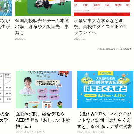
学院が
全国高校麻雀32チーム本選
渋幕や東大寺学園など40
高生が
出場…麻布や大阪星光、東
校、高校生クイズTOKYO
海も
ラウンドへ
2026.8.5
2026.7.29
Recommended by
式の合
医療✕消防、縫合デモや
【夏休み2026】マイクロソ
ど大学
AED講習も「おしごと体験
フトなど訪問「はたらくえ
博」9/5
すと」8/24-29…大学生対象
2026.8.6 Thu 18:15
2026.8.6 Thu 9:45