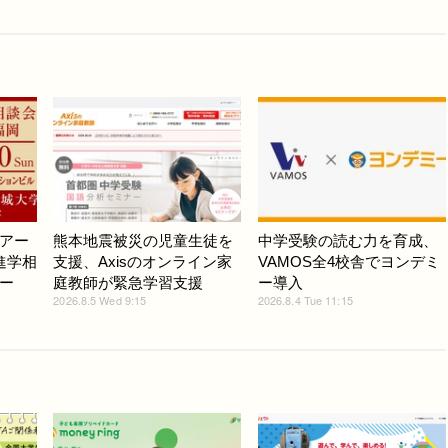
アー
熊本地震被災の児童生徒を
中学受験の読む力を育成、
進学相
支援、Axisのオンライン家
VAMOS全4校舎でヨンデミ
ー
庭教師が緊急学習支援
ー導入
2026.8.5 Wed 9:15
2026.8.4 Tue 11:15