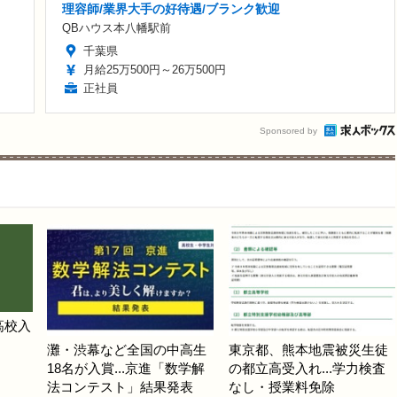
理容師/業界大手の好待遇/ブランク歓迎
QBハウス本八幡駅前
千葉県
月給25万500円～26万500円
正社員
Sponsored by
高校入
灘・渋幕など全国の中高生
東京都、熊本地震被災生徒
18名が入賞...京進「数学解
の都立高受入れ...学力検査
法コンテスト」結果発表
なし・授業料免除