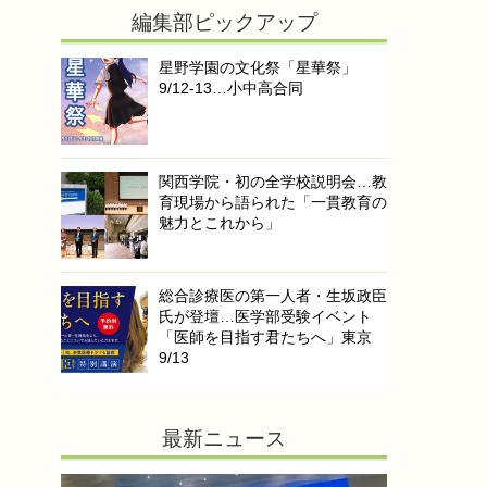
編集部ピックアップ
星野学園の文化祭「星華祭」
9/12-13…小中高合同
関西学院・初の全学校説明会…教
育現場から語られた「一貫教育の
魅力とこれから」
総合診療医の第一人者・生坂政臣
氏が登壇…医学部受験イベント
「医師を目指す君たちへ」東京
9/13
最新ニュース