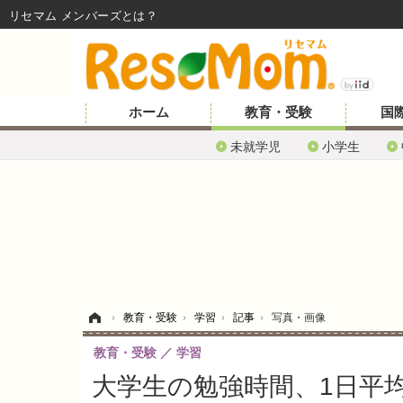
リセマム メンバーズ
ホーム
教育・受験
国
未就学児
小学生
ホーム
›
教育・受験
›
学習
›
記事
›
写真・画像
教育・受験
学習
大学生の勉強時間、1日平均