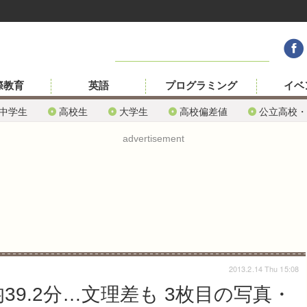
際教育
英語
プログラミング
イベ
中学生
高校生
大学生
高校偏差値
公立高校・
advertisement
2013.2.14 Thu 15:08
39.2分…文理差も 3枚目の写真・