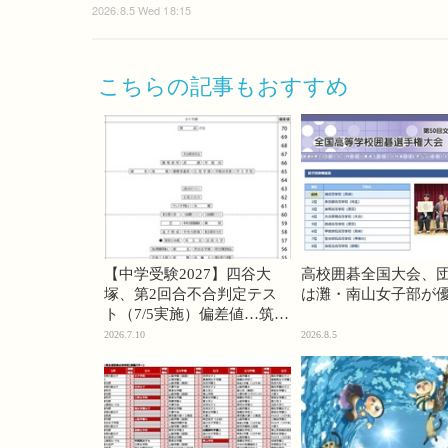
2026.8.5 Wed 18:15
こちらの記事もおすすめ
【中学受験2027】四谷大
高校囲碁全国大会、
塚、第2回合不合判定テス
は灘・南山女子部が
ト（7/5実施）偏差値…筑駒
74・桜蔭70＜PR＞
2026.7.10
2026.8.5