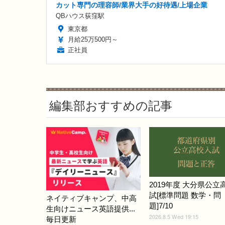
カット専門の理容師/業界大手の好待遇/上場企業
QBハウス荻窪駅
東京都
月給25万500円～
正社員
編集部おすすめの記事
2019年度 大分県公立
試[標準問題 数学・問
ネイティブキャンプ、中高
題]7/10
生向けニュース英語提供...
2026.8.5 Wed 19:15
毎日更新