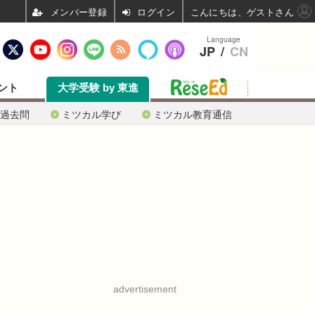
ログイン
こんにちは、ゲストさん
Language
JP
/
CN
ント
大学受験 by 東進
過去問
ミツカル学び
ミツカル教育通信
advertisement