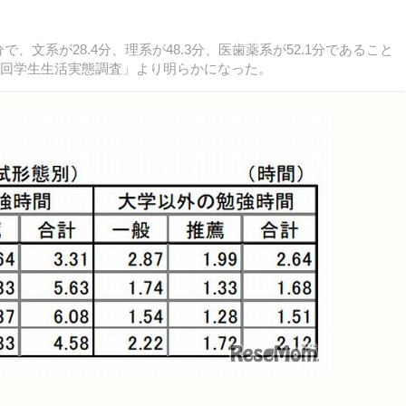
、文系が28.4分、理系が48.3分、医歯薬系が52.1分であること
8回学生生活実態調査」より明らかになった。