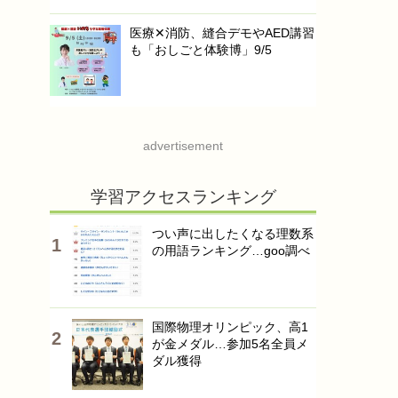
医療✕消防、縫合デモやAED講習
も「おしごと体験博」9/5
advertisement
学習アクセスランキング
つい声に出したくなる理数系
の用語ランキング…goo調べ
国際物理オリンピック、高1
が金メダル…参加5名全員メ
ダル獲得