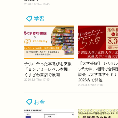
2026.8.6 Thu 19:45
学習
【大学受験】リベラル
子供に合った本選びを支援
ツ5大学、福岡で合同
「ヨンデミーレベル本棚」
談会…大学進学セミナ
くまざわ書店で展開
2026.8.6 Thu 17:45
2026内で開催
2026.8.5 Wed 9:45
お金