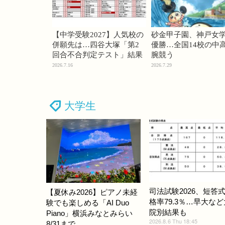
【中学受験2027】人気校の
砂金甲子園、神戸女
併願先は…四谷大塚「第2
優勝…全国14校の中
回合不合判定テスト」結果
腕競う
2026.7.16
2026.7.29
大学生
司法試験2026、短答
【夏休み2026】ピアノ未経
格率79.3％…早大な
験でも楽しめる「AI Duo
院別結果も
Piano」横浜みなとみらい
2026.8.6 Thu 18:45
8/31まで