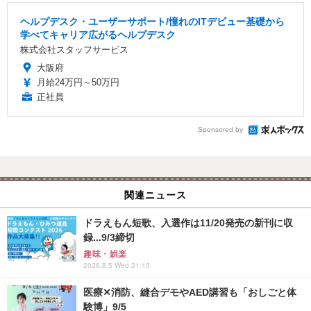
ヘルプデスク・ユーザーサポート/憧れのITデビュー基礎から
学べてキャリア広がるヘルプデスク
株式会社スタッフサービス
大阪府
月給24万円～50万円
正社員
Sponsored by
関連ニュース
ドラえもん短歌、入選作は11/20発売の新刊に収
録...9/3締切
趣味・娯楽
2026.8.5 Wed 21:15
医療✕消防、縫合デモやAED講習も「おしごと体
験博」9/5