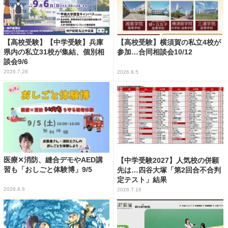
【高校受験】【中学受験】兵庫
【高校受験】横須賀の私立4校が
県内の私立31校が集結、個別相
参加…合同相談会10/12
談会9/6
2026.7.28
2026.8.5
医療✕消防、縫合デモやAED講
【中学受験2027】人気校の併願
習も「おしごと体験博」9/5
先は…四谷大塚「第2回合不合判
定テスト」結果
2026.8.6
2026.7.16