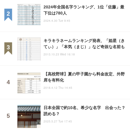
2024年全国名字ランキング、1位「佐藤」最
下位は780人
2024.4.30 Tue 9:45
キラキラネームランキング発表、「姫星（き
てぃ）」「本気（まじ）」など奇抜な名前も
2013.10.23 Wed 16:18
【高校野球】夏の甲子園から料金改定、外野
席を有料化
2018.4.12 Thu 14:45
日本全国で約10名、希少な名字 出会った？
読める？
2025.5.27 Tue 17:45