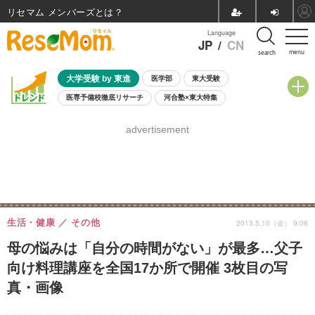
リセマム メンバーズ
Language
JP
/
CN
menu
search
大学受験 by 東進
医学部
東大受験
医専予備校徹底リサーチ
河合塾×東大特集
親子で考える大学選び
高校受験
中学受験
小学校受験
advertisement
共通テスト
夏休み
8月開催学校説明会・相談会
8月開催イベント・WS
全国公立高校 過去問
人気記事
自由研究教材（小学生向け）
自由研究教材（中学生向け）
ランキング
生活・健康
その他
2013.5.10（金） 9:06
母の悩みは「自分の時間がない」が最多…父子
向け料理講座を全国17か所で開催 3枚目の写
真・画像