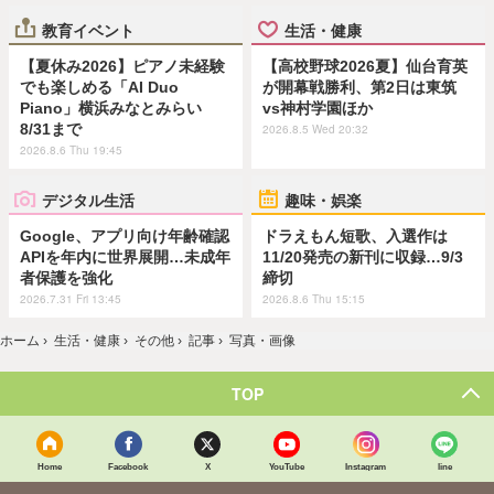
教育イベント
生活・健康
【夏休み2026】ピアノ未経験
【高校野球2026夏】仙台育英
でも楽しめる「AI Duo
が開幕戦勝利、第2日は東筑
Piano」横浜みなとみらい
vs神村学園ほか
8/31まで
2026.8.5 Wed 20:32
2026.8.6 Thu 19:45
デジタル生活
趣味・娯楽
Google、アプリ向け年齢確認
ドラえもん短歌、入選作は
APIを年内に世界展開…未成年
11/20発売の新刊に収録…9/3
者保護を強化
締切
2026.7.31 Fri 13:45
2026.8.6 Thu 15:15
ホーム
›
生活・健康
›
その他
›
記事
›
写真・画像
TOP
Home
Facebook
X
YouTube
Instagram
line