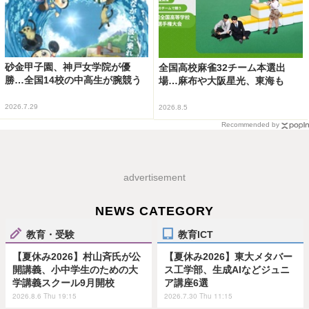
砂金甲子園、神戸女学院が優
全国高校麻雀32チーム本選出
勝…全国14校の中高生が腕競う
場…麻布や大阪星光、東海も
2026.7.29
2026.8.5
Recommended by
advertisement
NEWS CATEGORY
教育・受験
教育ICT
【夏休み2026】村山斉氏が公
【夏休み2026】東大メタバー
開講義、小中学生のための大
ス工学部、生成AIなどジュニ
学講義スクール9月開校
ア講座6選
2026.8.6 Thu 19:15
2026.7.30 Thu 11:15