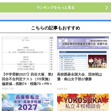
ランキングをもっと見る
こちらの記事もおすすめ
【中学受験2027】四谷大塚、第2
高校囲碁全国大会、団体戦は
回合不合判定テスト（7/5実施）
灘・南山女子部が優勝
偏差値…筑駒74・桜蔭70＜PR＞
2026.7.10
2026.8.5