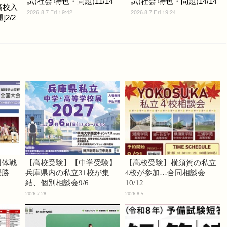
試(社会 特色・問題)11/14
試(社会 特色・問題)14/14
高校入
2026.8.7 Fri 19:42
2026.8.7 Fri 19:24
2/2
団体戦
【高校受験】【中学受験】
【高校受験】横須賀の私立
優勝
兵庫県内の私立31校が集
4校が参加…合同相談会
結、個別相談会9/6
10/12
2026.7.28
2026.8.5