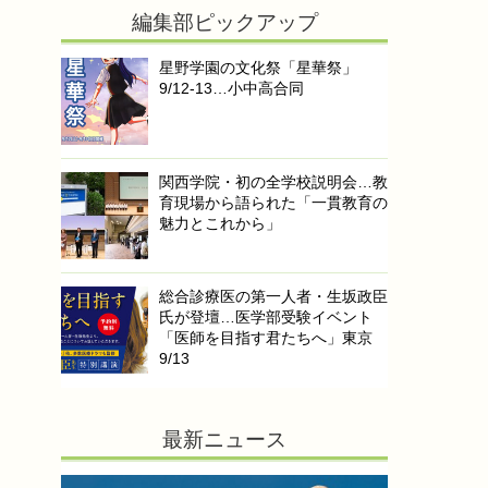
編集部ピックアップ
星野学園の文化祭「星華祭」
9/12-13…小中高合同
関西学院・初の全学校説明会…教
育現場から語られた「一貫教育の
魅力とこれから」
総合診療医の第一人者・生坂政臣
氏が登壇…医学部受験イベント
「医師を目指す君たちへ」東京
9/13
最新ニュース