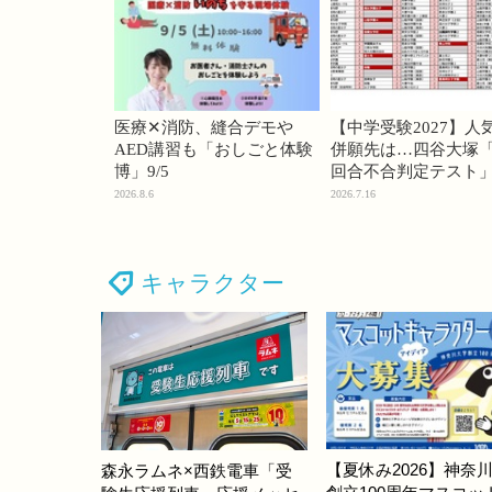
医療✕消防、縫合デモや
【中学受験2027】人
AED講習も「おしごと体験
併願先は…四谷大塚「
博」9/5
回合不合判定テスト
2026.8.6
2026.7.16
キャラクター
【夏休み2026】神奈
森永ラムネ×西鉄電車「受