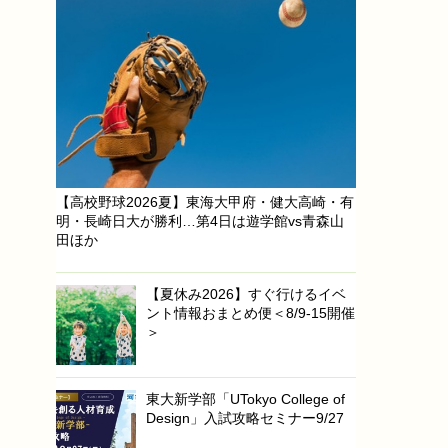
【高校野球2026夏】東海大甲府・健大高崎・有
明・長崎日大が勝利…第4日は遊学館vs青森山
田ほか
【夏休み2026】すぐ行けるイベ
ント情報おまとめ便＜8/9-15開催
＞
東大新学部「UTokyo College of
Design」入試攻略セミナー9/27