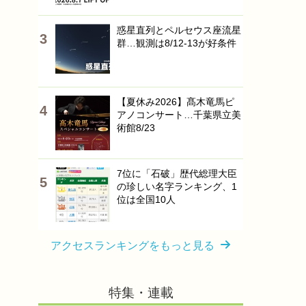
惑星直列とペルセウス座流星
群…観測は8/12-13が好条件
【夏休み2026】髙木竜馬ピ
アノコンサート…千葉県立美
術館8/23
7位に「石破」歴代総理大臣
の珍しい名字ランキング、1
位は全国10人
アクセスランキングをもっと見る
特集・連載