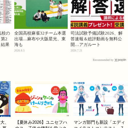
気校の
全国高校麻雀32チーム本選
司法試験予備試験2026、解
第2
出場…麻布や大阪星光、東
答速報＆総評動画を無料公
」結果
海も
開…アガルート
2026.8.5
2026.7.21
Recommended by
川大、
【夏休み2026】ユニセフハ
マンガ部門も新設「エディ