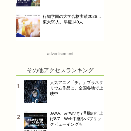
行知学園の大学合格実績2026…
東大55人、早慶149人
advertisement
その他アクセスランキング
人気アニメ「チ。」プラネタ
リウム作品に、全国各地で上
映中
JAXA、みちびき7号機の打上
げ8/7…Web中継やパブリッ
クビューイングも