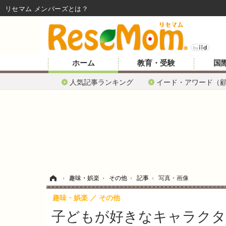
リセマム メンバーズ
ホーム
教育・受験
国
人気記事ランキング
イード・アワード（
ホーム
›
趣味・娯楽
›
その他
›
記事
›
写真・画像
趣味・娯楽
その他
子どもが好きなキャラクタ