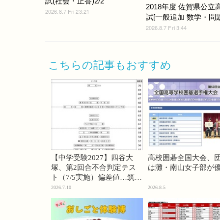
試(社会・正答)2/2
2018年度 佐賀県公立
2026.8.7 Fri 23:21
試[一般追加 数学・問題]
2026.8.7 Fri 3:44
こちらの記事もおすすめ
【中学受験2027】四谷大
高校囲碁全国大会、
塚、第2回合不合判定テス
は灘・南山女子部が
ト（7/5実施）偏差値…筑駒
74・桜蔭70＜PR＞
2026.7.10
2026.8.5