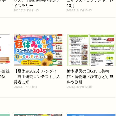
ト募
ウス、子供の権利を学ぶク
コイラストコンテスト」7-
イズラリー
10月
2026.7.24 Fri 11:15
2026.7.24 Fri 10:45
年連続
【夏休み2025】バンダイ
栃木県民の日6/15…美術
1位
「自由研究コンテスト」入
館・博物館・鉄道などが無
賞者に米
料や割引
2025.8.1 Fri 11:15
2025.5.30 Fri 12:15