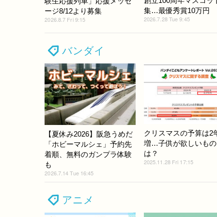
創立100周年マスコッ
験生応援列車」応援メッセ
集…最優秀賞10万円
ージ8/12より募集
2026.7.28 Tue 9:45
2026.8.7 Fri 9:15
バンダイ
クリスマスの予算は2
【夏休み2026】阪急うめだ
増…子供が欲しいもの
「ホビーマルシェ」予約先
は？
着順、無料のガンプラ体験
2025.11.28 Fri 17:15
も
2026.7.14 Tue 16:45
アニメ