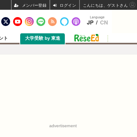
ログイン
こんにちは、ゲストさん
Language
JP
/
CN
ント
大学受験 by 東進
advertisement