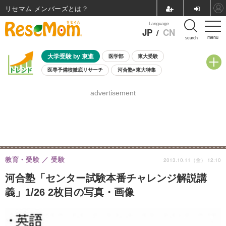
リセマム メンバーズ
Language
JP
/
CN
menu
search
大学受験 by 東進
医学部
東大受験
医専予備校徹底リサーチ
河合塾×東大特集
親子で考える大学選び
高校受験
中学受験
小学校受験
advertisement
共通テスト
夏休み
8月開催学校説明会・相談会
8月開催イベント・WS
全国公立高校 過去問
人気記事
自由研究教材（小学生向け）
自由研究教材（中学生向け）
ランキング
教育・受験
受験
2013.10.11（金） 12:10
河合塾「センター試験本番チャレンジ解説講
義」1/26 2枚目の写真・画像