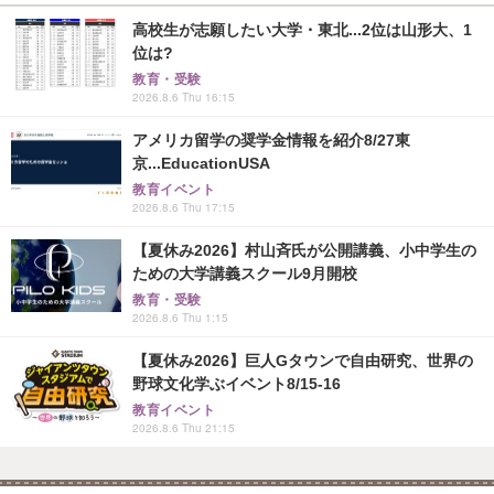
高校生が志願したい大学・東北...2位は山形大、1
位は?
教育・受験
2026.8.6 Thu 16:15
アメリカ留学の奨学金情報を紹介8/27東
京...EducationUSA
教育イベント
2026.8.6 Thu 17:15
【夏休み2026】村山斉氏が公開講義、小中学生の
ための大学講義スクール9月開校
教育・受験
2026.8.6 Thu 1:15
【夏休み2026】巨人Gタウンで自由研究、世界の
野球文化学ぶイベント8/15-16
教育イベント
2026.8.6 Thu 21:15