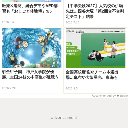
医療✕消防、縫合デモやAED講
【中学受験2027】人気校の併願
習も「おしごと体験博」9/5
先は…四谷大塚「第2回合不合判
定テスト」結果
2026.8.6
2026.7.16
砂金甲子園、神戸女学院が優
全国高校麻雀32チーム本選出
勝…全国14校の中高生が腕競う
場…麻布や大阪星光、東海も
2026.7.29
2026.8.5
Recommended by
advertisement