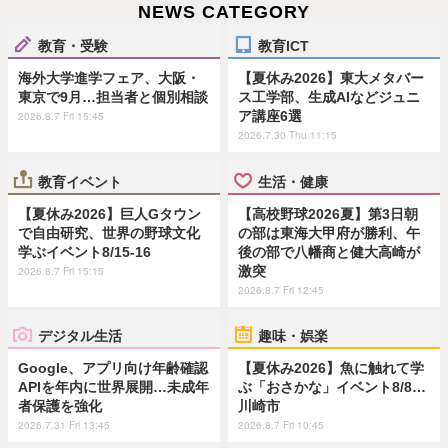
NEWS CATEGORY
教育・受験
教育ICT
海外大学進学フェア、大阪・
【夏休み2026】東大メタバー
東京で9月…担当者と個別相談
ス工学部、生成AIなどジュニ
ア講座6選
2026.8.7 Fri 15:45
2026.7.30 Thu 11:15
教育イベント
生活・健康
【夏休み2026】巨人Gタウン
【高校野球2026夏】第3日朝
で自由研究、世界の野球文化
の部は東海大甲府が勝利、午
学ぶイベント8/15-16
後の部で八幡商と健大高崎が
激突
2026.8.7 Fri 15:15
2026.8.7 Fri 12:45
デジタル生活
趣味・娯楽
Google、アプリ向け年齢確認
【夏休み2026】魚に触れて学
APIを年内に世界展開…未成年
ぶ「おさかな」イベント8/8…
者保護を強化
川崎市
2026.7.31 Fri 13:45
2026.8.7 Fri 10:45