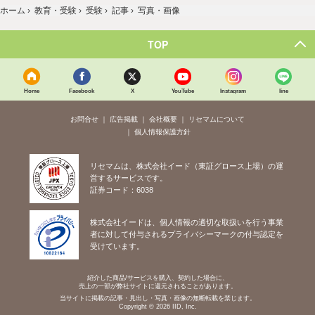
ホーム
›
教育・受験
›
受験
›
記事
›
写真・画像
TOP
Home
Facebook
X
YouTube
Instagram
line
お問合せ
広告掲載
会社概要
リセマムについて
個人情報保護方針
リセマムは、株式会社イード（東証グロース上場）の運
営するサービスです。
証券コード：6038
株式会社イードは、個人情報の適切な取扱いを行う事業
者に対して付与されるプライバシーマークの付与認定を
受けています。
紹介した商品/サービスを購入、契約した場合に、
売上の一部が弊社サイトに還元されることがあります。
当サイトに掲載の記事・見出し・写真・画像の無断転載を禁じます。
Copyright © 2026 IID, Inc.