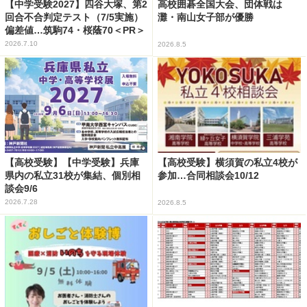
【中学受験2027】四谷大塚、第2
高校囲碁全国大会、団体戦は
回合不合判定テスト（7/5実施）
灘・南山女子部が優勝
偏差値…筑駒74・桜蔭70＜PR＞
2026.7.10
2026.8.5
【高校受験】【中学受験】兵庫
【高校受験】横須賀の私立4校が
県内の私立31校が集結、個別相
参加…合同相談会10/12
談会9/6
2026.7.28
2026.8.5