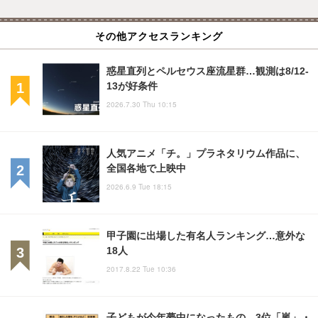
その他アクセスランキング
惑星直列とペルセウス座流星群…観測は8/12-
13が好条件
2026.7.30 Thu 10:15
人気アニメ「チ。」プラネタリウム作品に、
全国各地で上映中
2026.6.9 Tue 18:15
甲子園に出場した有名人ランキング…意外な
18人
2017.8.22 Tue 10:36
子どもが今年夢中になったもの、3位「嵐」・