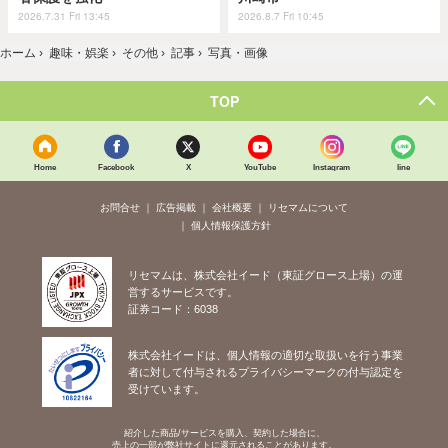
2026.7.31 Fri 13:45
2026.8.7 Fri 10:45
ホーム
›
趣味・娯楽
›
その他
›
記事
›
写真・画像
TOP
Home
Facebook
X
YouTube
Instagram
line
お問合せ
広告掲載
会社概要
リセマムについて
個人情報保護方針
リセマムは、株式会社イード（東証グロース上場）の運
営するサービスです。
証券コード：6038
株式会社イードは、個人情報の適切な取扱いを行う事業
者に対して付与されるプライバシーマークの付与認定を
受けています。
紹介した商品/サービスを購入、契約した場合に、
売上の一部が弊社サイトに還元されることがあります。