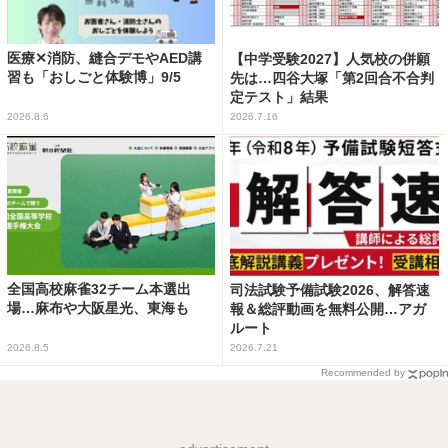
医療✕消防、縫合デモやAED講
【中学受験2027】人気校の併願
習も「おしごと体験博」9/5
先は…四谷大塚「第2回合不合判
定テスト」結果
2026.8.6
2026.7.16
全国高校麻雀32チーム本選出
司法試験予備試験2026、解答速
場…麻布や大阪星光、東海も
報＆総評動画を無料公開…アガ
ルート
2026.8.5
2026.7.21
Recommended by