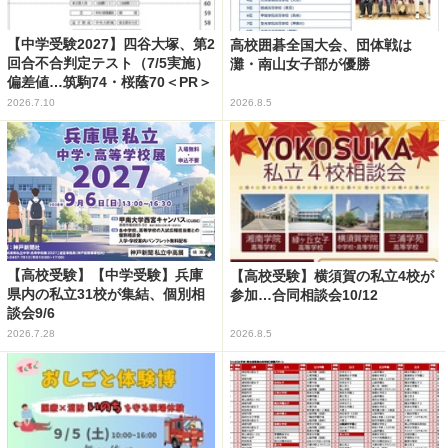
【中学受験2027】四谷大塚、第2
高校囲碁全国大会、団体戦は
回合不合判定テスト（7/5実施）
灘・南山女子部が優勝
偏差値…筑駒74・桜蔭70＜PR＞
2026.7.10
2026.8.5
【高校受験】【中学受験】兵庫
【高校受験】横須賀の私立4校が
県内の私立31校が集結、個別相
参加…合同相談会10/12
談会9/6
2026.7.28
2026.8.5