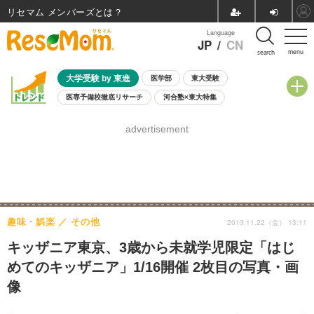
リセマム メンバーズ
Language
JP
/
CN
menu
search
大学受験 by 東進
医学部
東大受験
医専予備校徹底リサーチ
河合塾×東大特集
親子で考える大学選び
高校受験
中学受験
小学校受験
advertisement
共通テスト
夏休み
8月開催学校説明会・相談会
8月開催イベント・WS
全国公立高校 過去問
人気記事
自由研究教材（小学生向け）
自由研究教材（中学生向け）
ランキング
趣味・娯楽
その他
2013.11.22（金） 13:11
キッザニア東京、3歳から未就学児限定「はじ
めてのキッザニア」1/16開催 2枚目の写真・画
像