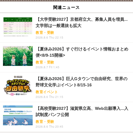
関連ニュース
【大学受験2027】京都府立大、募集人員を増員...
文学部は一般選抜も拡大
教育・受験
2026.8.6 Thu 22:15
【夏休み2026】すぐ行けるイベント情報おまとめ
便<8/9-15開催>
教育・受験
2026.8.7 Fri 1:45
【夏休み2026】巨人Gタウンで自由研究、世界の
野球文化学ぶイベント8/15-16
教育イベント
2026.8.6 Thu 21:15
【高校受験2027】滋賀県立高、Web出願導入...入
試制度パンフ公開
教育・受験
2026.8.6 Thu 20:45