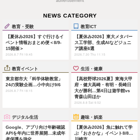
advertisement
NEWS CATEGORY
教育・受験
教育ICT
【夏休み2026】すぐ行けるイ
【夏休み2026】東大メタバー
ベント情報おまとめ便＜8/9-
ス工学部、生成AIなどジュニ
15開催＞
ア講座6選
2026.8.7 Fri 19:45
2026.7.30 Thu 11:15
教育イベント
生活・健康
東京都市大「科学体験教室」
【高校野球2026夏】東海大甲
24の実験企画…小中向け9/6
府・健大高崎・有明・長崎日
大が勝利…第4日は遊学館vs
2026.8.7 Fri 18:15
青森山田ほか
2026.8.8 Sat 9:52
デジタル生活
趣味・娯楽
Google、アプリ向け年齢確認
【夏休み2026】魚に触れて学
APIを年内に世界展開…未成年
ぶ「おさかな」イベント8/8…
者保護を強化
川崎市