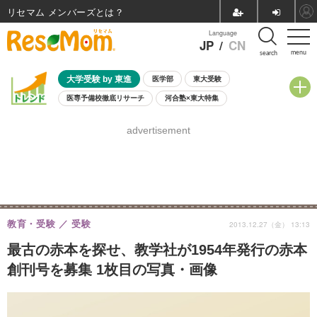
リセマム メンバーズ
Language
JP
/
CN
menu
search
大学受験 by 東進
医学部
東大受験
医専予備校徹底リサーチ
河合塾×東大特集
親子で考える大学選び
高校受験
中学受験
小学校受験
advertisement
共通テスト
夏休み
8月開催学校説明会・相談会
8月開催イベント・WS
全国公立高校 過去問
人気記事
自由研究教材（小学生向け）
自由研究教材（中学生向け）
ランキング
教育・受験
受験
2013.12.27（金） 13:13
最古の赤本を探せ、教学社が1954年発行の赤本
創刊号を募集 1枚目の写真・画像