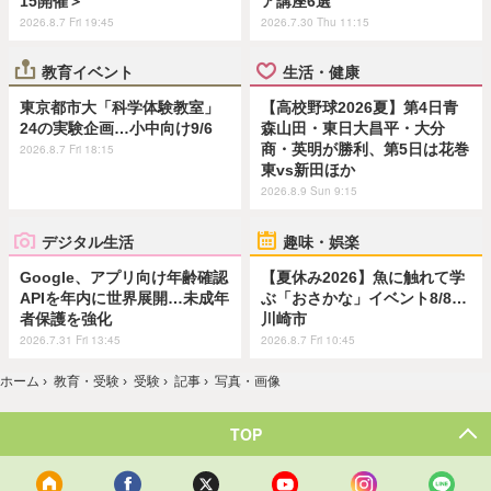
15開催＞
ア講座6選
2026.8.7 Fri 19:45
2026.7.30 Thu 11:15
教育イベント
生活・健康
東京都市大「科学体験教室」
【高校野球2026夏】第4日青
24の実験企画…小中向け9/6
森山田・東日大昌平・大分
商・英明が勝利、第5日は花巻
2026.8.7 Fri 18:15
東vs新田ほか
2026.8.9 Sun 9:15
デジタル生活
趣味・娯楽
Google、アプリ向け年齢確認
【夏休み2026】魚に触れて学
APIを年内に世界展開…未成年
ぶ「おさかな」イベント8/8…
者保護を強化
川崎市
2026.7.31 Fri 13:45
2026.8.7 Fri 10:45
ホーム
›
教育・受験
›
受験
›
記事
›
写真・画像
TOP