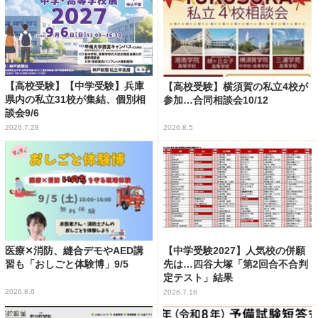
【高校受験】【中学受験】兵庫
【高校受験】横須賀の私立4校が
県内の私立31校が集結、個別相
参加…合同相談会10/12
談会9/6
2026.7.28
2026.8.5
医療✕消防、縫合デモやAED講
【中学受験2027】人気校の併願
習も「おしごと体験博」9/5
先は…四谷大塚「第2回合不合判
定テスト」結果
2026.8.6
2026.7.16