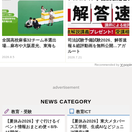
全国高校麻雀32チーム本選出
司法試験予備試験2026、解答速
場…麻布や大阪星光、東海も
報＆総評動画を無料公開…アガ
ルート
2026.8.5
2026.7.21
Recommended by
advertisement
NEWS CATEGORY
教育・受験
教育ICT
【夏休み2026】すぐ行けるイ
【夏休み2026】東大メタバー
ベント情報おまとめ便＜8/9-
ス工学部、生成AIなどジュニ