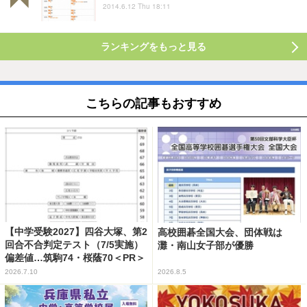
2014.6.12 Thu 18:11
ランキングをもっと見る
こちらの記事もおすすめ
【中学受験2027】四谷大塚、第2
高校囲碁全国大会、団体戦は
回合不合判定テスト（7/5実施）
灘・南山女子部が優勝
偏差値…筑駒74・桜蔭70＜PR＞
2026.7.10
2026.8.5