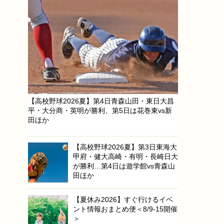
【高校野球2026夏】第4日青森山田・東日大昌
平・大分商・英明が勝利、第5日は花巻東vs新
田ほか
【高校野球2026夏】第3日東海大
甲府・健大高崎・有明・長崎日大
が勝利…第4日は遊学館vs青森山
田ほか
【夏休み2026】すぐ行けるイベ
ント情報おまとめ便＜8/9-15開催
＞