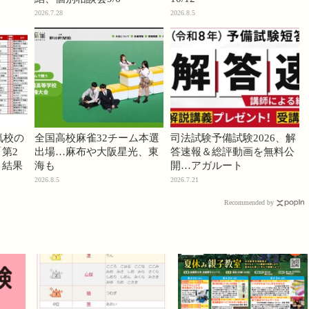
2026.7.28
2026.8.5
気校の
全国高校麻雀32チーム本選
司法試験予備試験2026、解
第2
出場…麻布や大阪星光、東
答速報＆総評動画を無料公
」結果
海も
開…アガルート
2026.8.5
2026.7.21
Recommended by