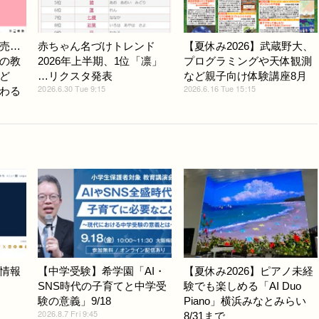
売…
赤ちゃん名づけトレンド
【夏休み2026】武蔵野大、
の教
2026年上半期、1位「凛」
プログラミングや天体観測
ど
…リクスタ発表
など親子向け体験講座8月
2026.6.30 Tue 9:15
2026.6.16 Tue 15:15
わる
情報
【中学受験】希学園「AI・
【夏休み2026】ピアノ未経
SNS時代の子育てと中学受
験でも楽しめる「AI Duo
験の意義」9/18
Piano」横浜みなとみらい
2026.8.7 Fri 9:45
8/31まで