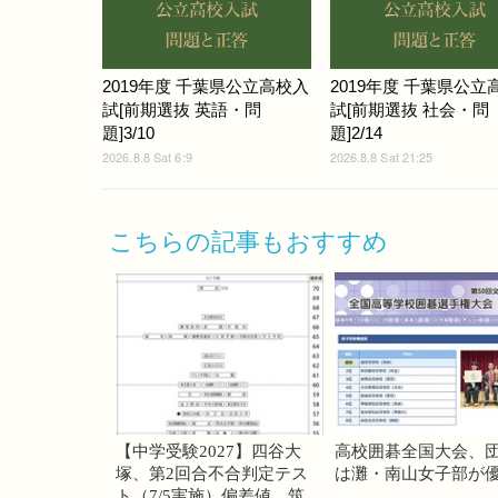
2019年度 千葉県公立高校入
2019年度 千葉県公立
試[前期選抜 英語・問
試[前期選抜 社会・問
題]3/10
題]2/14
2026.8.8 Sat 6:9
2026.8.8 Sat 21:25
こちらの記事もおすすめ
【中学受験2027】四谷大
高校囲碁全国大会、
塚、第2回合不合判定テス
は灘・南山女子部が
ト（7/5実施）偏差値…筑駒