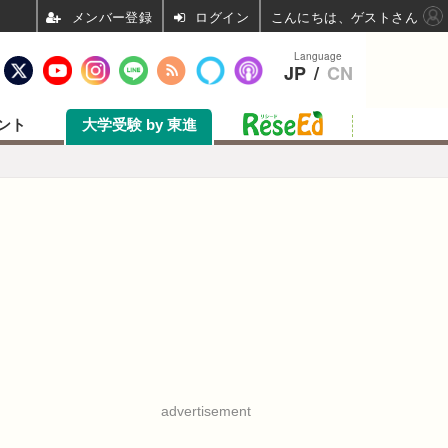
ログイン
こんにちは、ゲストさん
Language
JP
/
CN
ント
大学受験 by 東進
advertisement