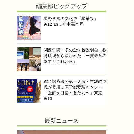
編集部ピックアップ
星野学園の文化祭「星華祭」
9/12-13…小中高合同
関西学院・初の全学校説明会…教
育現場から語られた「一貫教育の
魅力とこれから」
総合診療医の第一人者・生坂政臣
氏が登壇…医学部受験イベント
「医師を目指す君たちへ」東京
9/13
最新ニュース