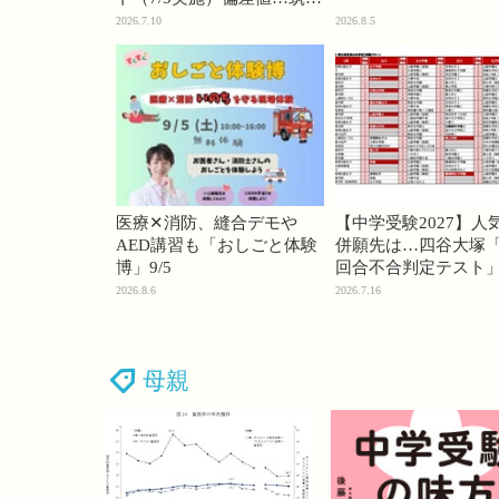
74・桜蔭70＜PR＞
2026.7.10
2026.8.5
医療✕消防、縫合デモや
【中学受験2027】人
AED講習も「おしごと体験
併願先は…四谷大塚「
博」9/5
回合不合判定テスト
2026.8.6
2026.7.16
母親