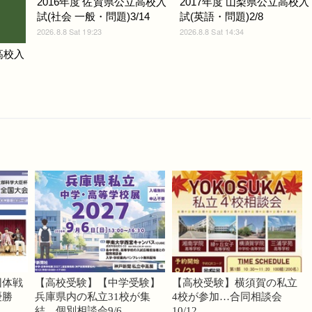
2016年度 佐賀県公立高校入
2017年度 山梨県公立高校入
試(社会 一般・問題)3/14
試(英語・問題)2/8
2026.8.8 Sat 19:23
2026.8.8 Sat 14:34
高校入
団体戦
【高校受験】【中学受験】
【高校受験】横須賀の私立
優勝
兵庫県内の私立31校が集
4校が参加…合同相談会
結、個別相談会9/6
10/12