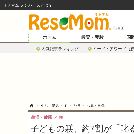
リセマム メンバーズ
ホーム
教育・受験
国
人気記事ランキング
イード・アワード（
ホーム
›
生活・健康
›
住
›
記事
›
写真・画像
生活・健康
住
子どもの躾、約7割が「叱