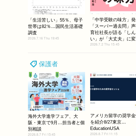
「中学受験の味方」発
「生活苦しい」55％、母子
「スーパー過去問」声
世帯は82％…国民生活基礎
育社社長が語る「しん
調査
2026.7.16 Thu 19:45
い」が「大丈夫」に変
2026.7.2 Thu 15:45
保護者
アメリカ留学の奨学金
海外大学進学フェア、大
を紹介8/27東京…
阪・東京で9月…担当者と個
EducationUSA
別相談
2026.8.7 Fri 11:15
2026.8.7 Fri 15:45