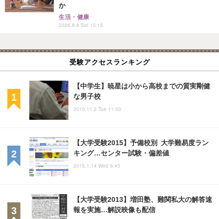
か
生活・健康
2026.8.8 Sat 15:15
受験アクセスランキング
【中学生】暁星は小から高校までの質実剛健
な男子校
2010.11.2 Tue 11:00
【大学受験2015】予備校別 大学難易度ラン
キング…センター試験・偏差値
2015.1.14 Wed 9:45
【大学受験2013】増田塾、難関私大の解答速
報を実施…解説映像も配信