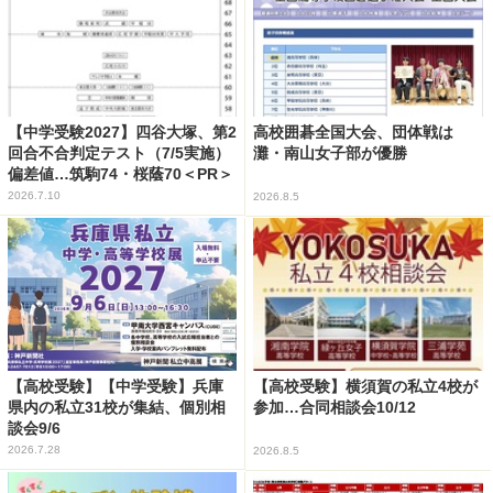
【中学受験2027】四谷大塚、第2
高校囲碁全国大会、団体戦は
回合不合判定テスト（7/5実施）
灘・南山女子部が優勝
偏差値…筑駒74・桜蔭70＜PR＞
2026.7.10
2026.8.5
【高校受験】【中学受験】兵庫
【高校受験】横須賀の私立4校が
県内の私立31校が集結、個別相
参加…合同相談会10/12
談会9/6
2026.7.28
2026.8.5