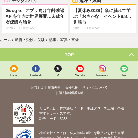
デジタル生活
趣味・娯楽
Google、アプリ向け年齢確認
【夏休み2026】魚に触れて学
APIを年内に世界展開…未成年
ぶ「おさかな」イベント8/8…
者保護を強化
川崎市
2026.7.31 Fri 13:45
2026.8.7 Fri 10:45
ホーム
›
教育・受験
›
受験
›
記事
›
写真・画像
TOP
Home
Facebook
X
YouTube
Instagram
line
お問合せ
広告掲載
会社概要
リセマムについて
個人情報保護方針
リセマムは、株式会社イード（東証グロース上場）の運
営するサービスです。
証券コード：6038
株式会社イードは、個人情報の適切な取扱いを行う事業
者に対して付与されるプライバシーマークの付与認定を