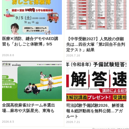
医療✕消防、縫合デモやAED講
【中学受験2027】人気校の併願
習も「おしごと体験博」9/5
先は…四谷大塚「第2回合不合判
定テスト」結果
2026.8.6
2026.7.16
全国高校麻雀32チーム本選出
司法試験予備試験2026、解答速
場…麻布や大阪星光、東海も
報＆総評動画を無料公開…アガ
ルート
2026.8.5
2026.7.21