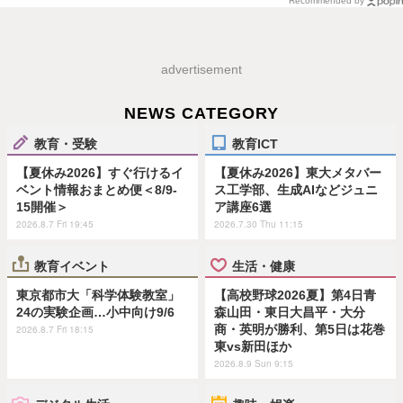
Recommended by
advertisement
NEWS CATEGORY
教育・受験
教育ICT
【夏休み2026】すぐ行けるイ
【夏休み2026】東大メタバー
ベント情報おまとめ便＜8/9-
ス工学部、生成AIなどジュニ
15開催＞
ア講座6選
2026.8.7 Fri 19:45
2026.7.30 Thu 11:15
教育イベント
生活・健康
東京都市大「科学体験教室」
【高校野球2026夏】第4日青
24の実験企画…小中向け9/6
森山田・東日大昌平・大分
商・英明が勝利、第5日は花巻
2026.8.7 Fri 18:15
東vs新田ほか
2026.8.9 Sun 9:15