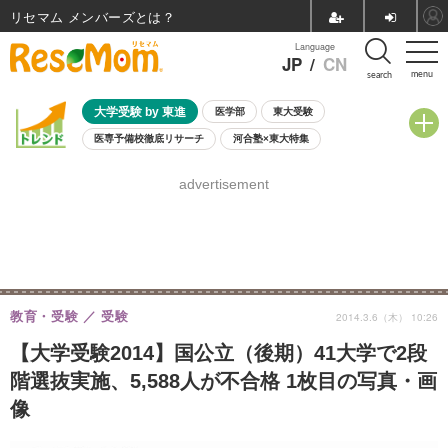
リセマム メンバーズ
Language
JP
/
CN
menu
search
大学受験 by 東進
医学部
東大受験
医専予備校徹底リサーチ
河合塾×東大特集
親子で考える大学選び
高校受験
中学受験
小学校受験
advertisement
共通テスト
夏休み
8月開催学校説明会・相談会
8月開催イベント・WS
全国公立高校 過去問
人気記事
自由研究教材（小学生向け）
自由研究教材（中学生向け）
ランキング
教育・受験
受験
2014.3.6（木） 10:26
【大学受験2014】国公立（後期）41大学で2段
階選抜実施、5,588人が不合格 1枚目の写真・画
像