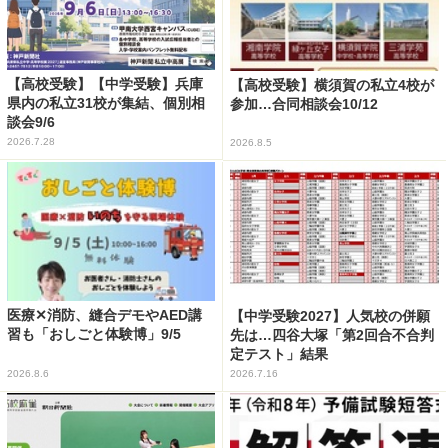
【高校受験】【中学受験】兵庫
【高校受験】横須賀の私立4校が
県内の私立31校が集結、個別相
参加…合同相談会10/12
談会9/6
2026.7.28
2026.8.5
医療✕消防、縫合デモやAED講
【中学受験2027】人気校の併願
習も「おしごと体験博」9/5
先は…四谷大塚「第2回合不合判
定テスト」結果
2026.8.6
2026.7.16