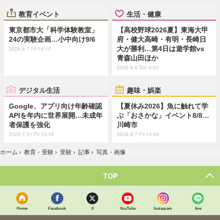
教育イベント
生活・健康
東京都市大「科学体験教室」
【高校野球2026夏】東海大甲
24の実験企画…小中向け9/6
府・健大高崎・有明・長崎日
大が勝利…第4日は遊学館vs
2026.8.7 Fri 18:15
青森山田ほか
2026.8.8 Sat 9:52
デジタル生活
趣味・娯楽
Google、アプリ向け年齢確認
【夏休み2026】魚に触れて学
APIを年内に世界展開…未成年
ぶ「おさかな」イベント8/8…
者保護を強化
川崎市
2026.7.31 Fri 13:45
2026.8.7 Fri 10:45
ホーム
›
教育・受験
›
受験
›
記事
›
写真・画像
TOP
Home
Facebook
X
YouTube
Instagram
line