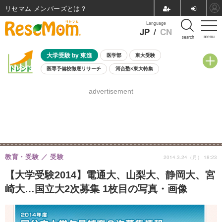
リセマム メンバーズ
Language
JP
/
CN
menu
search
大学受験 by 東進
医学部
東大受験
医専予備校徹底リサーチ
河合塾×東大特集
親子で考える大学選び
高校受験
中学受験
小学校受験
advertisement
共通テスト
夏休み
8月開催学校説明会・相談会
8月開催イベント・WS
全国公立高校 過去問
人気記事
自由研究教材（小学生向け）
自由研究教材（中学生向け）
ランキング
教育・受験
受験
2014.3.24（月） 18:23
【大学受験2014】電通大、山梨大、静岡大、宮
崎大…国立大2次募集 1枚目の写真・画像