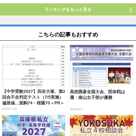
ランキングをもっと見る
こちらの記事もおすすめ
【中学受験2027】四谷大塚、第2
高校囲碁全国大会、団体戦は
回合不合判定テスト（7/5実施）
灘・南山女子部が優勝
偏差値…筑駒74・桜蔭70＜PR＞
2026.7.10
2026.8.5