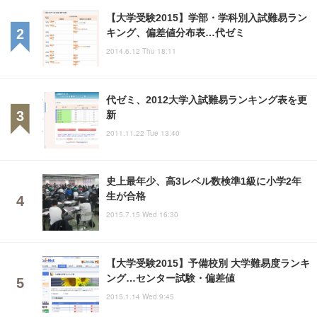
【大学受験2015】学部・学科別入試難易ラン
キング、偏差値分布表…代ゼミ
2014.6.12 Thu 18:11
代ゼミ、2012大学入試難易ランキング表を更
新
2011.11.22 Tue 13:40
史上最年少、高3レベル数検準1級に小学2年
生が合格
2015.7.15 Wed 16:30
【大学受験2015】予備校別 大学難易度ランキ
ング…センター試験・偏差値
2015.1.14 Wed 9:45