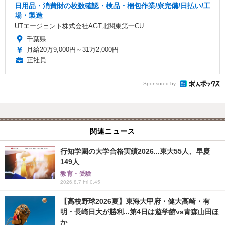
日用品・消費財の枚数確認・検品・梱包作業/寮完備/日払い/工
場・製造
UTエージェント株式会社AGT北関東第一CU
千葉県
月給20万9,000円～31万2,000円
正社員
Sponsored by
関連ニュース
行知学園の大学合格実績2026...東大55人、早慶
149人
教育・受験
2026.8.7 Fri 0:45
【高校野球2026夏】東海大甲府・健大高崎・有
明・長崎日大が勝利...第4日は遊学館vs青森山田ほ
か