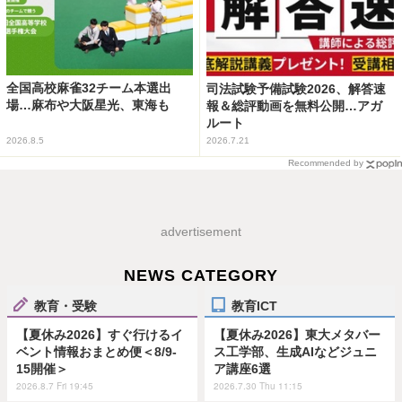
全国高校麻雀32チーム本選出
司法試験予備試験2026、解答速
場…麻布や大阪星光、東海も
報＆総評動画を無料公開…アガ
ルート
2026.8.5
2026.7.21
Recommended by
advertisement
NEWS CATEGORY
教育・受験
教育ICT
【夏休み2026】すぐ行けるイ
【夏休み2026】東大メタバー
ベント情報おまとめ便＜8/9-
ス工学部、生成AIなどジュニ
15開催＞
ア講座6選
2026.8.7 Fri 19:45
2026.7.30 Thu 11:15