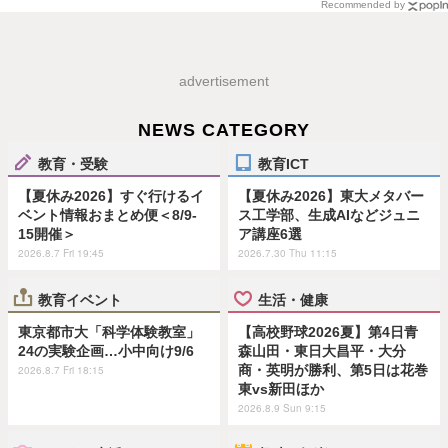
Recommended by
advertisement
NEWS CATEGORY
教育・受験
教育ICT
【夏休み2026】すぐ行けるイ
【夏休み2026】東大メタバー
ベント情報おまとめ便＜8/9-
ス工学部、生成AIなどジュニ
15開催＞
ア講座6選
2026.8.7 Fri 19:45
2026.7.30 Thu 11:15
教育イベント
生活・健康
東京都市大「科学体験教室」
【高校野球2026夏】第4日青
24の実験企画…小中向け9/6
森山田・東日大昌平・大分
商・英明が勝利、第5日は花巻
2026.8.7 Fri 18:15
東vs新田ほか
2026.8.9 Sun 9:15