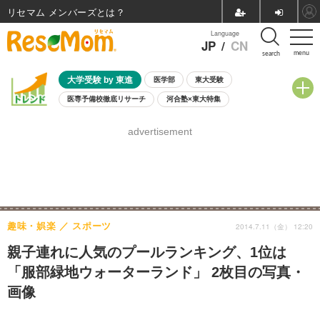
リセマム メンバーズ
Language
JP
/
CN
menu
search
大学受験 by 東進
医学部
東大受験
医専予備校徹底リサーチ
河合塾×東大特集
親子で考える大学選び
高校受験
中学受験
小学校受験
advertisement
共通テスト
夏休み
8月開催学校説明会・相談会
8月開催イベント・WS
全国公立高校 過去問
人気記事
自由研究教材（小学生向け）
自由研究教材（中学生向け）
ランキング
趣味・娯楽
スポーツ
2014.7.11（金） 12:20
親子連れに人気のプールランキング、1位は
「服部緑地ウォーターランド」 2枚目の写真・
画像