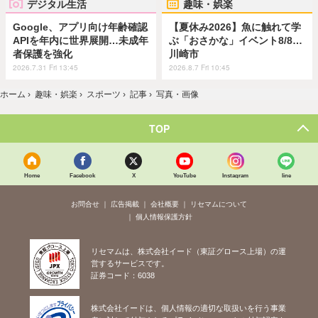
デジタル生活
趣味・娯楽
Google、アプリ向け年齢確認
【夏休み2026】魚に触れて学
APIを年内に世界展開…未成年
ぶ「おさかな」イベント8/8…
者保護を強化
川崎市
2026.7.31 Fri 13:45
2026.8.7 Fri 10:45
ホーム
›
趣味・娯楽
›
スポーツ
›
記事
›
写真・画像
TOP
Home
Facebook
X
YouTube
Instagram
line
お問合せ
広告掲載
会社概要
リセマムについて
個人情報保護方針
リセマムは、株式会社イード（東証グロース上場）の運
営するサービスです。
証券コード：6038
株式会社イードは、個人情報の適切な取扱いを行う事業