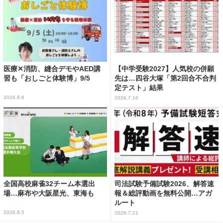
医療✕消防、縫合デモやAED講
【中学受験2027】人気校の併願
習も「おしごと体験博」9/5
先は…四谷大塚「第2回合不合判
定テスト」結果
2026.8.6
2026.7.16
全国高校麻雀32チーム本選出
司法試験予備試験2026、解答速
場…麻布や大阪星光、東海も
報＆総評動画を無料公開…アガ
ルート
2026.8.5
2026.7.21