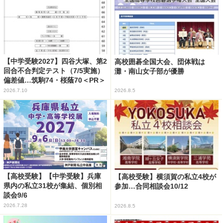
【中学受験2027】四谷大塚、第2
高校囲碁全国大会、団体戦は
回合不合判定テスト（7/5実施）
灘・南山女子部が優勝
偏差値…筑駒74・桜蔭70＜PR＞
2026.7.10
2026.8.5
【高校受験】【中学受験】兵庫
【高校受験】横須賀の私立4校が
県内の私立31校が集結、個別相
参加…合同相談会10/12
談会9/6
2026.7.28
2026.8.5