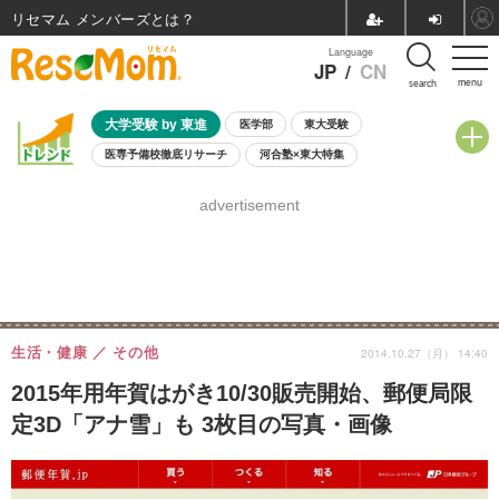
リセマム メンバーズ
Language
JP
/
CN
menu
search
大学受験 by 東進
医学部
東大受験
医専予備校徹底リサーチ
河合塾×東大特集
親子で考える大学選び
高校受験
中学受験
小学校受験
advertisement
共通テスト
夏休み
8月開催学校説明会・相談会
8月開催イベント・WS
全国公立高校 過去問
人気記事
自由研究教材（小学生向け）
自由研究教材（中学生向け）
ランキング
生活・健康
その他
2014.10.27（月） 14:40
2015年用年賀はがき10/30販売開始、郵便局限
定3D「アナ雪」も 3枚目の写真・画像