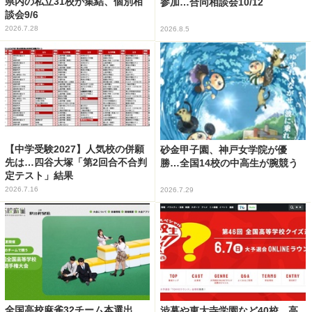
県内の私立31校が集結、個別相
参加…合同相談会10/12
談会9/6
2026.7.28
2026.8.5
【中学受験2027】人気校の併願
砂金甲子園、神戸女学院が優
先は…四谷大塚「第2回合不合判
勝…全国14校の中高生が腕競う
定テスト」結果
2026.7.16
2026.7.29
全国高校麻雀32チーム本選出
渋幕や東大寺学園など40校、高