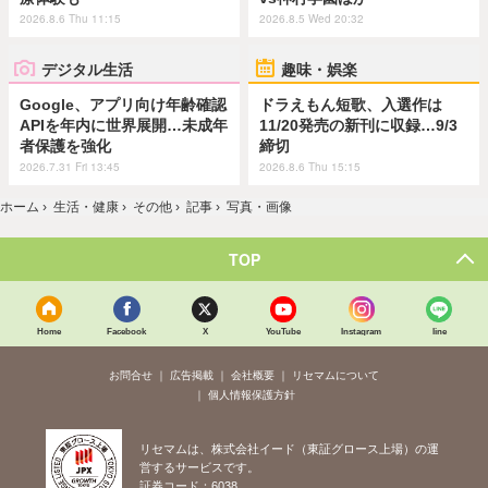
2026.8.6 Thu 11:15
2026.8.5 Wed 20:32
デジタル生活
趣味・娯楽
Google、アプリ向け年齢確認
ドラえもん短歌、入選作は
APIを年内に世界展開…未成年
11/20発売の新刊に収録…9/3
者保護を強化
締切
2026.7.31 Fri 13:45
2026.8.6 Thu 15:15
ホーム
›
生活・健康
›
その他
›
記事
›
写真・画像
TOP
Home
Facebook
X
YouTube
Instagram
line
お問合せ
広告掲載
会社概要
リセマムについて
個人情報保護方針
リセマムは、株式会社イード（東証グロース上場）の運
営するサービスです。
証券コード：6038