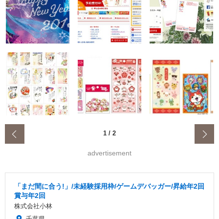
‹
1
/
2
advertisement
「まだ間に合う!」/未経験採用枠/ゲームデバッガー/昇給年2回
賞与年2回
株式会社小林
千葉県