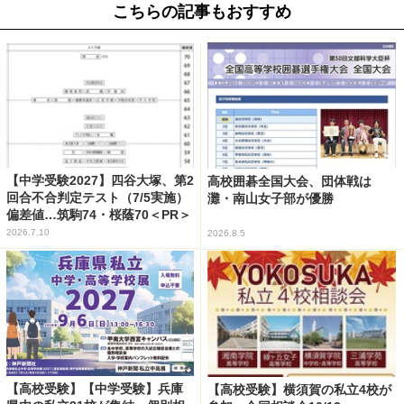
こちらの記事もおすすめ
【中学受験2027】四谷大塚、第2
高校囲碁全国大会、団体戦は
回合不合判定テスト（7/5実施）
灘・南山女子部が優勝
偏差値…筑駒74・桜蔭70＜PR＞
2026.7.10
2026.8.5
【高校受験】【中学受験】兵庫
【高校受験】横須賀の私立4校が