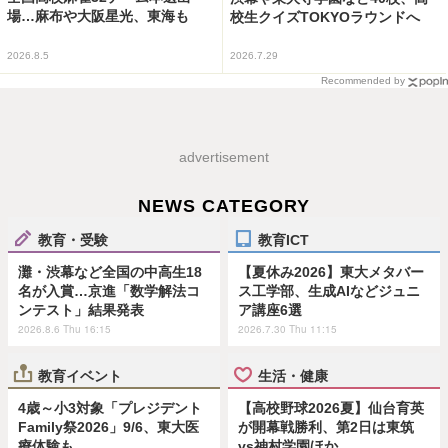
場…麻布や大阪星光、東海も
校生クイズTOKYOラウンドへ
2026.8.5
2026.7.29
Recommended by
advertisement
NEWS CATEGORY
教育・受験
教育ICT
灘・渋幕など全国の中高生18
【夏休み2026】東大メタバー
名が入賞…京進「数学解法コ
ス工学部、生成AIなどジュニ
ンテスト」結果発表
ア講座6選
2026.8.6 Thu 16:15
2026.7.30 Thu 11:15
教育イベント
生活・健康
4歳～小3対象「プレジデント
【高校野球2026夏】仙台育英
Family祭2026」9/6、東大医
が開幕戦勝利、第2日は東筑
療体験も
vs神村学園ほか