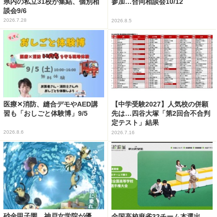
県内の私立31校が集結、個別相
参加…合同相談会10/12
談会9/6
2026.7.28
2026.8.5
医療✕消防、縫合デモやAED講
【中学受験2027】人気校の併願
習も「おしごと体験博」9/5
先は…四谷大塚「第2回合不合判
定テスト」結果
2026.8.6
2026.7.16
砂金甲子園、神戸女学院が優
全国高校麻雀32チーム本選出