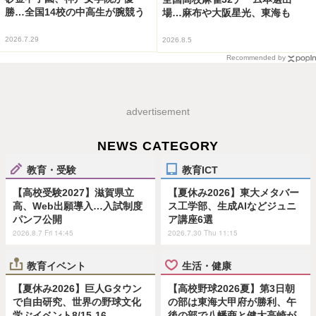
勝…全国14校の中高生が腕競う
場…麻布や大阪星光、東海も
2026.7.29
2026.8.5
Recommended by
advertisement
NEWS CATEGORY
教育・受験
教育ICT
【高校受験2027】滋賀県立
【夏休み2026】東大メタバー
高、Web出願導入…入試制度
ス工学部、生成AIなどジュニ
パンフ公開
ア講座6選
2026.8.7 Fri 14:45
2026.7.30 Thu 11:15
教育イベント
生活・健康
【夏休み2026】巨人Gタウン
【高校野球2026夏】第3日朝
で自由研究、世界の野球文化
の部は東海大甲府が勝利、午
学ぶイベント8/15-16
後の部で八幡商と健大高崎が