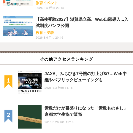
教育イベント
2026.8.5 Wed 23:15
【高校受験2027】滋賀県立高、Web出願導入...入
試制度パンフ公開
教育・受験
2026.8.6 Thu 20:45
その他アクセスランキング
JAXA、みちびき7号機の打上げ8/7…Web中
継やパブリックビューイングも
2026.8.3 Mon 14:15
素数だけが目盛りになった「素数ものさし」
京都大学生協で販売
2013.3.26 Tue 15:16