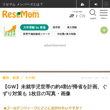
リセマム メンバーズ
Language
JP
/
CN
menu
search
大学受験 by 東進
医学部
東大受験
医専予備校徹底リサーチ
河合塾×東大特集
親子で考える大学選び
高校受験
中学受験
小学校受験
advertisement
共通テスト
夏休み
8月開催学校説明会・相談会
8月開催イベント・WS
全国公立高校 過去問
人気記事
自由研究教材（小学生向け）
自由研究教材（中学生向け）
ランキング
趣味・娯楽
その他
2015.4.21（火） 15:15
【GW】未就学児世帯の約4割が帰省を計画、ぐ
ずり対策も 1枚目の写真・画像