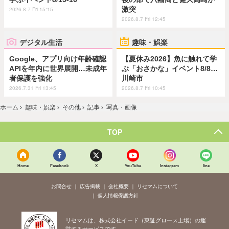
激突
2026.8.7 Fri 15:15
2026.8.7 Fri 12:45
デジタル生活
趣味・娯楽
Google、アプリ向け年齢確認
【夏休み2026】魚に触れて学
APIを年内に世界展開…未成年
ぶ「おさかな」イベント8/8…
者保護を強化
川崎市
2026.7.31 Fri 13:45
2026.8.7 Fri 10:45
ホーム
›
趣味・娯楽
›
その他
›
記事
›
写真・画像
TOP
Home
Facebook
X
YouTube
Instagram
line
お問合せ
広告掲載
会社概要
リセマムについて
個人情報保護方針
リセマムは、株式会社イード（東証グロース上場）の運