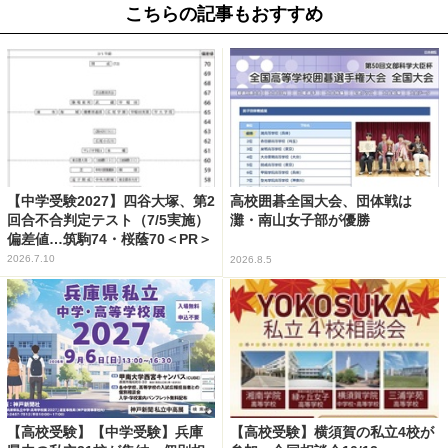
こちらの記事もおすすめ
【中学受験2027】四谷大塚、第2
高校囲碁全国大会、団体戦は
回合不合判定テスト（7/5実施）
灘・南山女子部が優勝
偏差値…筑駒74・桜蔭70＜PR＞
2026.7.10
2026.8.5
【高校受験】【中学受験】兵庫
【高校受験】横須賀の私立4校が