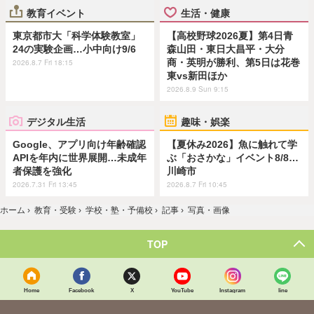
教育イベント
生活・健康
東京都市大「科学体験教室」
【高校野球2026夏】第4日青
24の実験企画…小中向け9/6
森山田・東日大昌平・大分
商・英明が勝利、第5日は花巻
2026.8.7 Fri 18:15
東vs新田ほか
2026.8.9 Sun 9:15
デジタル生活
趣味・娯楽
Google、アプリ向け年齢確認
【夏休み2026】魚に触れて学
APIを年内に世界展開…未成年
ぶ「おさかな」イベント8/8…
者保護を強化
川崎市
2026.7.31 Fri 13:45
2026.8.7 Fri 10:45
ホーム
›
教育・受験
›
学校・塾・予備校
›
記事
›
写真・画像
TOP
Home
Facebook
X
YouTube
Instagram
line