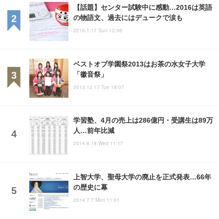
【話題】センター試験中に感動…2016は英語
の物語文、過去にはデュークで涙も
2016.1.17 Sun 12:06
ベストオブ学園祭2013はお茶の水女子大学
「徽音祭」
2013.12.17 Tue 18:07
学習塾、4月の売上は286億円・受講生は89万
人…前年比減
2014.6.18 Wed 11:17
上智大学、聖母大学の廃止を正式発表…66年
の歴史に幕
2014.7.7 Mon 11:01