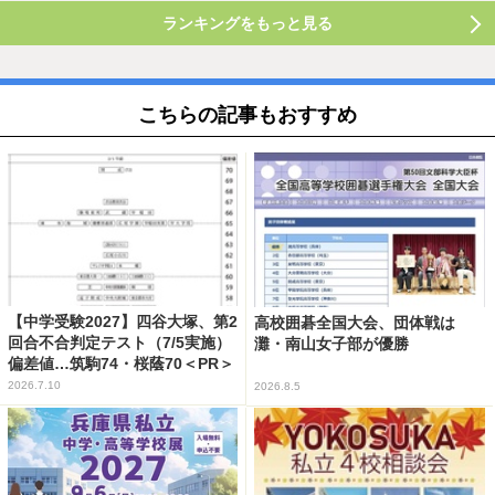
ランキングをもっと見る
こちらの記事もおすすめ
【中学受験2027】四谷大塚、第2
高校囲碁全国大会、団体戦は
回合不合判定テスト（7/5実施）
灘・南山女子部が優勝
偏差値…筑駒74・桜蔭70＜PR＞
2026.7.10
2026.8.5