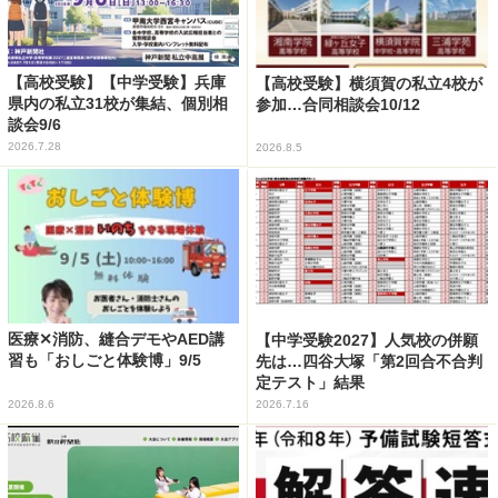
【高校受験】【中学受験】兵庫
【高校受験】横須賀の私立4校が
県内の私立31校が集結、個別相
参加…合同相談会10/12
談会9/6
2026.7.28
2026.8.5
医療✕消防、縫合デモやAED講
【中学受験2027】人気校の併願
習も「おしごと体験博」9/5
先は…四谷大塚「第2回合不合判
定テスト」結果
2026.8.6
2026.7.16