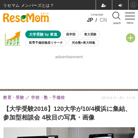
リセマム メンバーズ
Language
JP
/
CN
menu
search
大学受験 by 東進
医学部
東大受験
医専予備校徹底リサーチ
河合塾×東大特集
親子で考える大学選び
高校受験
中学受験
小学校受験
advertisement
共通テスト
夏休み
8月開催学校説明会・相談会
8月開催イベント・WS
全国公立高校 過去問
人気記事
自由研究教材（小学生向け）
自由研究教材（中学生向け）
ランキング
教育・受験
学校・塾・予備校
2015.8.10（月） 11:15
【大学受験2016】120大学が10/4横浜に集結、
参加型相談会 4枚目の写真・画像