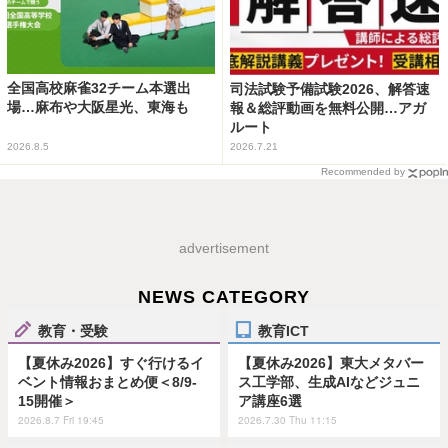
全国高校麻雀32チーム本選出
司法試験予備試験2026、解答速
場…麻布や大阪星光、東海も
報＆総評動画を無料公開…アガ
ルート
2026.8.5
2026.7.21
Recommended by
advertisement
NEWS CATEGORY
教育・受験
教育ICT
【夏休み2026】すぐ行けるイ
【夏休み2026】東大メタバー
ベント情報おまとめ便＜8/9-
ス工学部、生成AIなどジュニ
15開催＞
ア講座6選
2026.8.7 Fri 19:45
2026.7.30 Thu 11:15