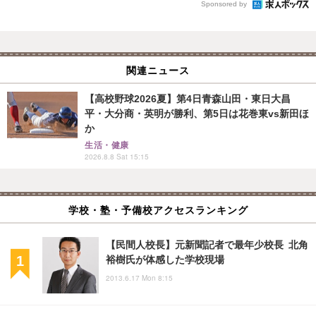
Sponsored by
関連ニュース
【高校野球2026夏】第4日青森山田・東日大昌
平・大分商・英明が勝利、第5日は花巻東vs新田ほ
か
生活・健康
2026.8.8 Sat 15:15
学校・塾・予備校アクセスランキング
【民間人校長】元新聞記者で最年少校長 北角
裕樹氏が体感した学校現場
2013.6.17 Mon 8:15