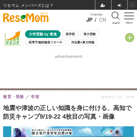
リセマム メンバーズ
Language
JP
/
CN
menu
search
大学受験 by 東進
医学部
東大受験
医専予備校徹底リサーチ
河合塾×東大特集
親子で考える大学選び
高校受験
中学受験
小学校受験
advertisement
共通テスト
夏休み
8月開催学校説明会・相談会
8月開催イベント・WS
全国公立高校 過去問
人気記事
自由研究教材（小学生向け）
自由研究教材（中学生向け）
ランキング
教育・受験
学習
2015.8.17（月） 10:45
地震や津波の正しい知識を身に付ける、高知で
防災キャンプ9/19-22 4枚目の写真・画像