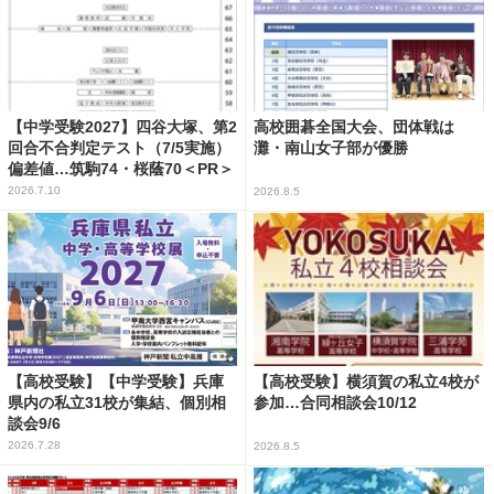
【中学受験2027】四谷大塚、第2
高校囲碁全国大会、団体戦は
回合不合判定テスト（7/5実施）
灘・南山女子部が優勝
偏差値…筑駒74・桜蔭70＜PR＞
2026.7.10
2026.8.5
【高校受験】【中学受験】兵庫
【高校受験】横須賀の私立4校が
県内の私立31校が集結、個別相
参加…合同相談会10/12
談会9/6
2026.7.28
2026.8.5