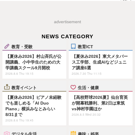
advertisement
NEWS CATEGORY
教育・受験
教育ICT
【夏休み2026】村山斉氏が公
【夏休み2026】東大メタバー
開講義、小中学生のための大
ス工学部、生成AIなどジュニ
学講義スクール9月開校
ア講座6選
2026.8.6 Thu 19:15
2026.7.30 Thu 11:15
教育イベント
生活・健康
【夏休み2026】ピアノ未経験
【高校野球2026夏】仙台育英
でも楽しめる「AI Duo
が開幕戦勝利、第2日は東筑
Piano」横浜みなとみらい
vs神村学園ほか
8/31まで
2026.8.5 Wed 20:32
2026.8.6 Thu 19:45
デジタル生活
趣味・娯楽