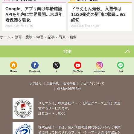
Google、アプリ向け年齢確認
ドラえもん短歌、入選作は
APIを年内に世界展開…未成年
11/20発売の新刊に収録…9/3
者保護を強化
締切
2026.7.31 Fri 13:45
2026.8.6 Thu 15:15
ホーム
›
教育・受験
›
学習
›
記事
›
写真・画像
TOP
Home
Facebook
X
YouTube
Instagram
line
お問合せ
広告掲載
会社概要
リセマムについて
個人情報保護方針
リセマムは、株式会社イード（東証グロース上場）の運
営するサービスです。
証券コード：6038
株式会社イードは、個人情報の適切な取扱いを行う事業
者に対して付与されるプライバシーマークの付与認定を