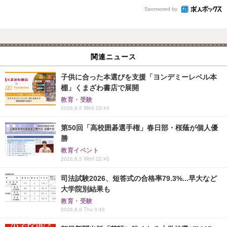
Sponsored by
関連ニュース
子供に合った本選びを支援「ヨンデミーレベル本
棚」くまざわ書店で展開
教育・受験
2026.8.5 Wed 23:45
第50回「高校囲碁選手権」春日部・桜蔭が個人優
勝
教育イベント
2026.8.5 Wed 22:45
司法試験2026、短答式の合格率79.3%...早大など
大学院別結果も
教育・受験
2026.8.6 Thu 0:45