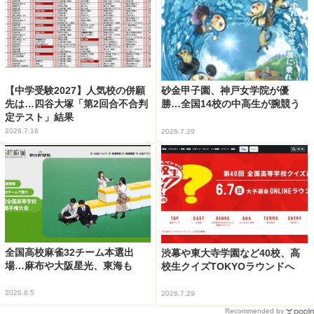
【中学受験2027】人気校の併願
砂金甲子園、神戸女学院が優
先は…四谷大塚「第2回合不合判
勝…全国14校の中高生が腕競う
定テスト」結果
2026.7.16
2026.7.29
全国高校麻雀32チーム本選出
渋幕や東大寺学園など40校、高
場…麻布や大阪星光、東海も
校生クイズTOKYOラウンドへ
2026.8.5
2026.7.29
Recommended by