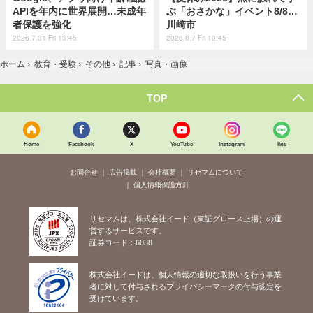
APIを年内に世界展開…未成年
ぶ「おさかな」イベント8/8…
者保護を強化
川崎市
2026.7.31 Fri 13:45
2026.8.7 Fri 10:45
ホーム
›
教育・受験
›
その他
›
記事
›
写真・画像
TOP
Home
Facebook
X
YouTube
Instagram
line
お問合せ
広告掲載
会社概要
リセマムについて
個人情報保護方針
リセマムは、株式会社イード（東証グロース上場）の運
営するサービスです。
証券コード：6038
株式会社イードは、個人情報の適切な取扱いを行う事業
者に対して付与されるプライバシーマークの付与認定を
受けています。