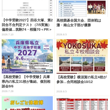
【中学受験2027】四谷大塚、第2
高校囲碁全国大会、団体戦は
回合不合判定テスト（7/5実施）
灘・南山女子部が優勝
偏差値…筑駒74・桜蔭70＜PR＞
2026.7.10
2026.8.5
【高校受験】【中学受験】兵庫
【高校受験】横須賀の私立4校が
県内の私立31校が集結、個別相
参加…合同相談会10/12
談会9/6
2026.7.28
2026.8.5