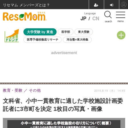
リセマム メンバーズ
Language
JP
/
CN
menu
search
大学受験 by 東進
医学部
東大受験
医専予備校徹底リサーチ
河合塾×東大特集
親子で考える大学選び
高校受験
中学受験
小学校受験
advertisement
共通テスト
夏休み
8月開催学校説明会・相談会
8月開催イベント・WS
全国公立高校 過去問
人気記事
自由研究教材（小学生向け）
自由研究教材（中学生向け）
ランキング
教育・受験
その他
2015.8.19（水） 14:45
文科省、小中一貫教育に適した学校施設計画委
託者に3市町を決定 1枚目の写真・画像