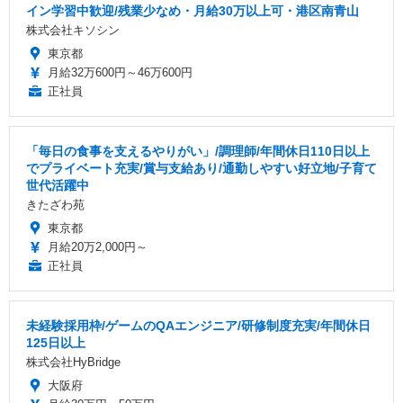
イン学習中歓迎/残業少なめ・月給30万以上可・港区南青山
株式会社キソシン
東京都
月給32万600円～46万600円
正社員
「毎日の食事を支えるやりがい」/調理師/年間休日110日以上
でプライベート充実/賞与支給あり/通勤しやすい好立地/子育て
世代活躍中
きたざわ苑
東京都
月給20万2,000円～
正社員
未経験採用枠/ゲームのQAエンジニア/研修制度充実/年間休日
125日以上
株式会社HyBridge
大阪府