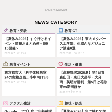
advertisement
NEWS CATEGORY
教育・受験
教育ICT
【夏休み2026】すぐ行けるイ
【夏休み2026】東大メタバー
ベント情報おまとめ便＜8/9-
ス工学部、生成AIなどジュニ
15開催＞
ア講座6選
2026.8.7 Fri 19:45
2026.7.30 Thu 11:15
教育イベント
生活・健康
東京都市大「科学体験教室」
【高校野球2026夏】第4日青
24の実験企画…小中向け9/6
森山田・東日大昌平・大分
商・英明が勝利、第5日は花巻
2026.8.7 Fri 18:15
東vs新田ほか
2026.8.9 Sun 9:15
デジタル生活
趣味・娯楽
Google、アプリ向け年齢確認
【夏休み2026】魚に触れて学