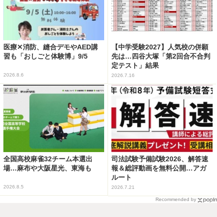
医療✕消防、縫合デモやAED講
【中学受験2027】人気校の併願
習も「おしごと体験博」9/5
先は…四谷大塚「第2回合不合判
定テスト」結果
2026.8.6
2026.7.16
全国高校麻雀32チーム本選出
司法試験予備試験2026、解答速
場…麻布や大阪星光、東海も
報＆総評動画を無料公開…アガ
ルート
2026.8.5
2026.7.21
Recommended by