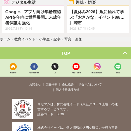
デジタル生活
趣味・娯楽
Google、アプリ向け年齢確認
【夏休み2026】魚に触れて学
APIを年内に世界展開…未成年
ぶ「おさかな」イベント8/8…
者保護を強化
川崎市
2026.7.31 Fri 13:45
2026.8.7 Fri 10:45
ホーム
›
教育イベント
›
小学生
›
記事
›
写真・画像
TOP
Home
Facebook
X
YouTube
Instagram
line
お問合せ
広告掲載
会社概要
リセマムについて
個人情報保護方針
リセマムは、株式会社イード（東証グロース上場）の運
営するサービスです。
証券コード：6038
株式会社イードは、個人情報の適切な取扱いを行う事業