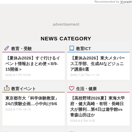
Recommended by
advertisement
NEWS CATEGORY
教育・受験
教育ICT
【夏休み2026】すぐ行けるイ
【夏休み2026】東大メタバー
ベント情報おまとめ便＜8/9-
ス工学部、生成AIなどジュニ
15開催＞
ア講座6選
2026.8.7 Fri 19:45
2026.7.30 Thu 11:15
教育イベント
生活・健康
東京都市大「科学体験教室」
【高校野球2026夏】東海大甲
24の実験企画…小中向け9/6
府・健大高崎・有明・長崎日
大が勝利…第4日は遊学館vs
2026.8.7 Fri 18:15
青森山田ほか
2026.8.8 Sat 9:52