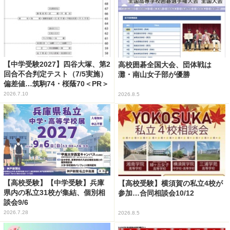
【中学受験2027】四谷大塚、第2
高校囲碁全国大会、団体戦は
回合不合判定テスト（7/5実施）
灘・南山女子部が優勝
偏差値…筑駒74・桜蔭70＜PR＞
2026.7.10
2026.8.5
【高校受験】【中学受験】兵庫
【高校受験】横須賀の私立4校が
県内の私立31校が集結、個別相
参加…合同相談会10/12
談会9/6
2026.7.28
2026.8.5