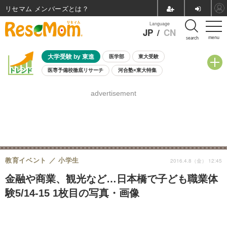
リセマム メンバーズ
Language
JP
/
CN
menu
search
大学受験 by 東進
医学部
東大受験
医専予備校徹底リサーチ
河合塾×東大特集
親子で考える大学選び
高校受験
中学受験
小学校受験
advertisement
共通テスト
夏休み
8月開催学校説明会・相談会
8月開催イベント・WS
全国公立高校 過去問
人気記事
自由研究教材（小学生向け）
自由研究教材（中学生向け）
ランキング
教育イベント
小学生
2016.4.8（金） 12:45
金融や商業、観光など…日本橋で子ども職業体
験5/14-15 1枚目の写真・画像