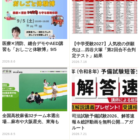
医療✕消防、縫合デモやAED講
【中学受験2027】人気校の併願
習も「おしごと体験博」9/5
先は…四谷大塚「第2回合不合判
定テスト」結果
2026.8.6
2026.7.16
全国高校麻雀32チーム本選出
司法試験予備試験2026、解答速
場…麻布や大阪星光、東海も
報＆総評動画を無料公開…アガ
ルート
2026.8.5
2026.7.21