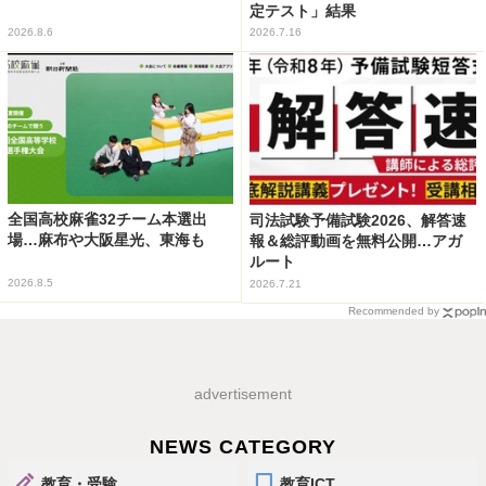
定テスト」結果
2026.8.6
2026.7.16
全国高校麻雀32チーム本選出
司法試験予備試験2026、解答速
場…麻布や大阪星光、東海も
報＆総評動画を無料公開…アガ
ルート
2026.8.5
2026.7.21
Recommended by
advertisement
NEWS CATEGORY
教育・受験
教育ICT