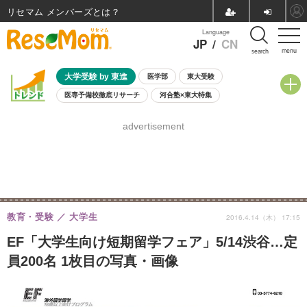
リセマム メンバーズ
Language
JP
/
CN
menu
search
大学受験 by 東進
医学部
東大受験
医専予備校徹底リサーチ
河合塾×東大特集
親子で考える大学選び
高校受験
中学受験
小学校受験
advertisement
共通テスト
夏休み
8月開催学校説明会・相談会
8月開催イベント・WS
全国公立高校 過去問
人気記事
自由研究教材（小学生向け）
自由研究教材（中学生向け）
ランキング
教育・受験
大学生
2016.4.14（木） 17:15
EF「大学生向け短期留学フェア」5/14渋谷…定
員200名 1枚目の写真・画像