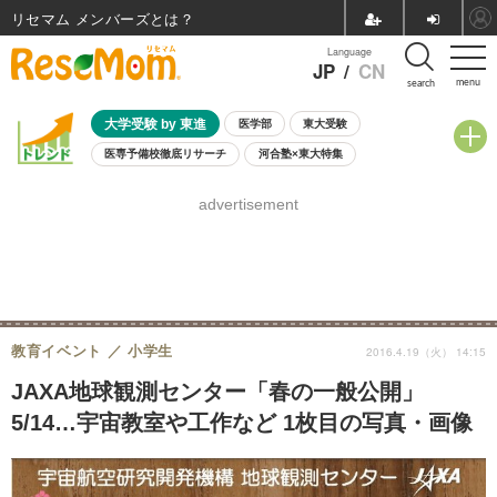
リセマム メンバーズ
Language
JP
/
CN
menu
search
大学受験 by 東進
医学部
東大受験
医専予備校徹底リサーチ
河合塾×東大特集
親子で考える大学選び
高校受験
中学受験
小学校受験
advertisement
共通テスト
夏休み
8月開催学校説明会・相談会
8月開催イベント・WS
全国公立高校 過去問
人気記事
自由研究教材（小学生向け）
自由研究教材（中学生向け）
ランキング
教育イベント
小学生
2016.4.19（火） 14:15
JAXA地球観測センター「春の一般公開」
5/14…宇宙教室や工作など 1枚目の写真・画像