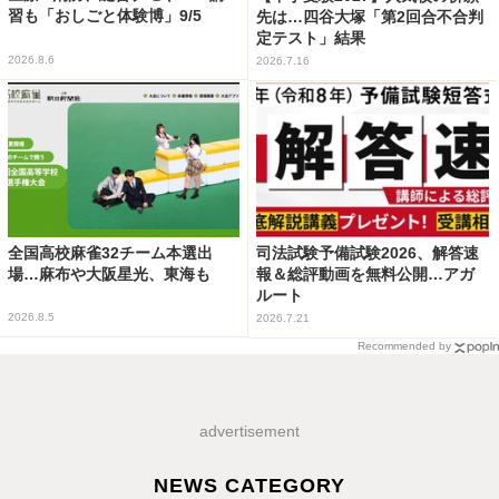
習も「おしごと体験博」9/5
先は…四谷大塚「第2回合不合判
定テスト」結果
2026.8.6
2026.7.16
全国高校麻雀32チーム本選出
司法試験予備試験2026、解答速
場…麻布や大阪星光、東海も
報＆総評動画を無料公開…アガ
ルート
2026.8.5
2026.7.21
Recommended by
advertisement
NEWS CATEGORY