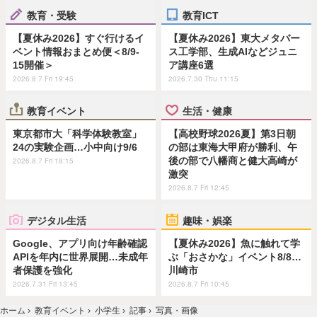
教育・受験
教育ICT
【夏休み2026】すぐ行けるイ
【夏休み2026】東大メタバー
ベント情報おまとめ便＜8/9-
ス工学部、生成AIなどジュニ
15開催＞
ア講座6選
2026.8.7 Fri 19:45
2026.7.30 Thu 11:15
教育イベント
生活・健康
東京都市大「科学体験教室」
【高校野球2026夏】第3日朝
24の実験企画…小中向け9/6
の部は東海大甲府が勝利、午
後の部で八幡商と健大高崎が
2026.8.7 Fri 18:15
激突
2026.8.7 Fri 12:45
デジタル生活
趣味・娯楽
Google、アプリ向け年齢確認
【夏休み2026】魚に触れて学
APIを年内に世界展開…未成年
ぶ「おさかな」イベント8/8…
者保護を強化
川崎市
2026.7.31 Fri 13:45
2026.8.7 Fri 10:45
ホーム
›
教育イベント
›
小学生
›
記事
›
写真・画像