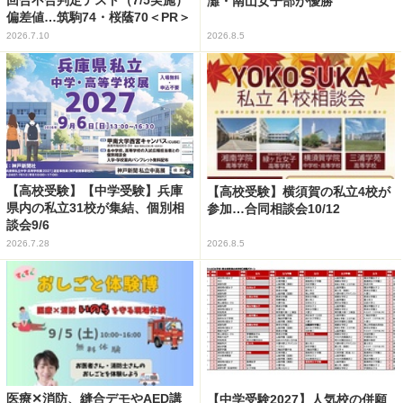
回合不合判定テスト（7/5実施）
灘・南山女子部が優勝
偏差値…筑駒74・桜蔭70＜PR＞
2026.7.10
2026.8.5
【高校受験】【中学受験】兵庫
【高校受験】横須賀の私立4校が
県内の私立31校が集結、個別相
参加…合同相談会10/12
談会9/6
2026.7.28
2026.8.5
医療✕消防、縫合デモやAED講
【中学受験2027】人気校の併願