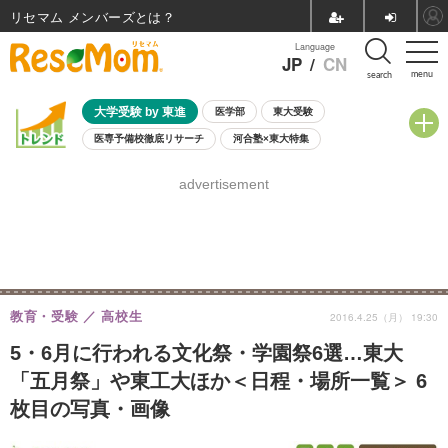
リセマム メンバーズ
Language
JP
/
CN
menu
search
大学受験 by 東進
医学部
東大受験
医専予備校徹底リサーチ
河合塾×東大特集
親子で考える大学選び
高校受験
中学受験
小学校受験
advertisement
共通テスト
夏休み
8月開催学校説明会・相談会
8月開催イベント・WS
全国公立高校 過去問
人気記事
自由研究教材（小学生向け）
自由研究教材（中学生向け）
ランキング
教育・受験
高校生
2016.4.25（月） 19:30
5・6月に行われる文化祭・学園祭6選…東大
「五月祭」や東工大ほか＜日程・場所一覧＞ 6
枚目の写真・画像