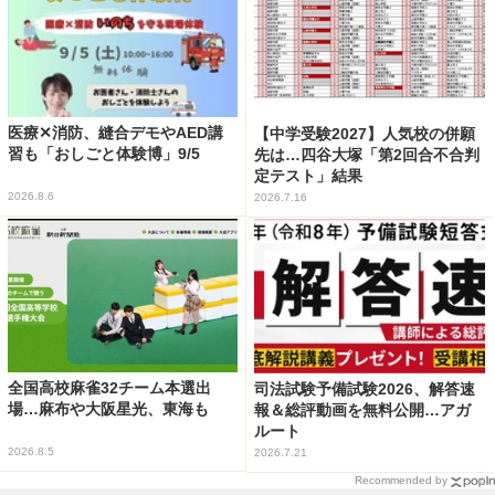
医療✕消防、縫合デモやAED講
【中学受験2027】人気校の併願
習も「おしごと体験博」9/5
先は…四谷大塚「第2回合不合判
定テスト」結果
2026.8.6
2026.7.16
全国高校麻雀32チーム本選出
司法試験予備試験2026、解答速
場…麻布や大阪星光、東海も
報＆総評動画を無料公開…アガ
ルート
2026.8.5
2026.7.21
Recommended by