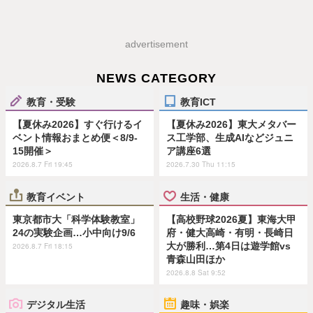
advertisement
NEWS CATEGORY
教育・受験
教育ICT
【夏休み2026】すぐ行けるイ
【夏休み2026】東大メタバー
ベント情報おまとめ便＜8/9-
ス工学部、生成AIなどジュニ
15開催＞
ア講座6選
2026.8.7 Fri 19:45
2026.7.30 Thu 11:15
教育イベント
生活・健康
東京都市大「科学体験教室」
【高校野球2026夏】東海大甲
24の実験企画…小中向け9/6
府・健大高崎・有明・長崎日
大が勝利…第4日は遊学館vs
2026.8.7 Fri 18:15
青森山田ほか
2026.8.8 Sat 9:52
デジタル生活
趣味・娯楽