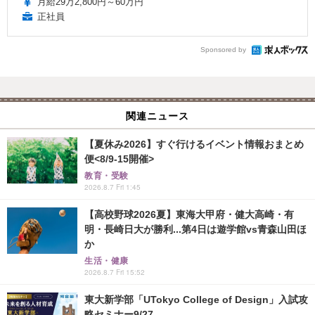
月給29万2,800円～60万円
正社員
Sponsored by
関連ニュース
【夏休み2026】すぐ行けるイベント情報おまとめ
便<8/9-15開催>
教育・受験
2026.8.7 Fri 1:45
【高校野球2026夏】東海大甲府・健大高崎・有
明・長崎日大が勝利...第4日は遊学館vs青森山田ほ
か
生活・健康
2026.8.7 Fri 15:52
東大新学部「UTokyo College of Design」入試攻
略セミナー9/27