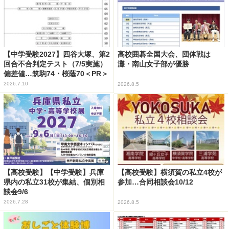
【中学受験2027】四谷大塚、第2
高校囲碁全国大会、団体戦は
回合不合判定テスト（7/5実施）
灘・南山女子部が優勝
偏差値…筑駒74・桜蔭70＜PR＞
2026.7.10
2026.8.5
【高校受験】【中学受験】兵庫
【高校受験】横須賀の私立4校が
県内の私立31校が集結、個別相
参加…合同相談会10/12
談会9/6
2026.7.28
2026.8.5