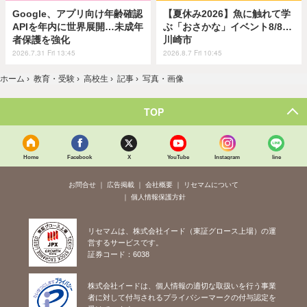
Google、アプリ向け年齢確認
【夏休み2026】魚に触れて学
APIを年内に世界展開…未成年
ぶ「おさかな」イベント8/8…
者保護を強化
川崎市
2026.7.31 Fri 13:45
2026.8.7 Fri 10:45
ホーム
›
教育・受験
›
高校生
›
記事
›
写真・画像
TOP
Home
Facebook
X
YouTube
Instagram
line
お問合せ
広告掲載
会社概要
リセマムについて
個人情報保護方針
リセマムは、株式会社イード（東証グロース上場）の運
営するサービスです。
証券コード：6038
株式会社イードは、個人情報の適切な取扱いを行う事業
者に対して付与されるプライバシーマークの付与認定を