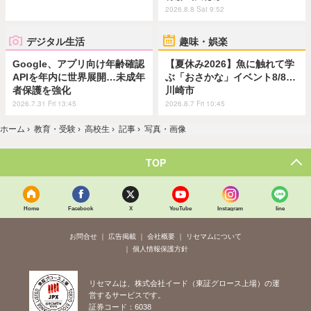
2026.8.8 Sat 9:52
デジタル生活
趣味・娯楽
Google、アプリ向け年齢確認
【夏休み2026】魚に触れて学
APIを年内に世界展開…未成年
ぶ「おさかな」イベント8/8…
者保護を強化
川崎市
2026.7.31 Fri 13:45
2026.8.7 Fri 10:45
ホーム
›
教育・受験
›
高校生
›
記事
›
写真・画像
TOP
Home
Facebook
X
YouTube
Instagram
line
お問合せ
広告掲載
会社概要
リセマムについて
個人情報保護方針
リセマムは、株式会社イード（東証グロース上場）の運
営するサービスです。
証券コード：6038