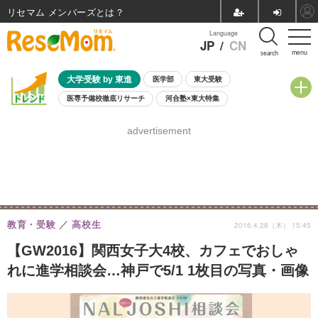
リセマム メンバーズ
Language
JP
/
CN
menu
search
大学受験 by 東進
医学部
東大受験
医専予備校徹底リサーチ
河合塾×東大特集
親子で考える大学選び
高校受験
中学受験
小学校受験
advertisement
共通テスト
夏休み
8月開催学校説明会・相談会
8月開催イベント・WS
全国公立高校 過去問
人気記事
自由研究教材（小学生向け）
自由研究教材（中学生向け）
ランキング
教育・受験
高校生
2016.4.28（木） 15:45
【GW2016】関西女子大4校、カフェでおしゃ
れに進学相談会…神戸で5/1 1枚目の写真・画像