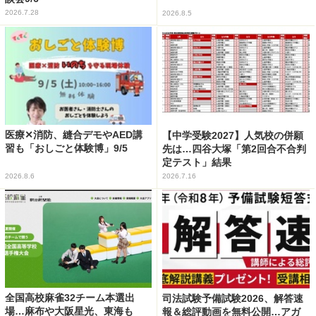
2026.7.28
2026.8.5
医療✕消防、縫合デモやAED講
【中学受験2027】人気校の併願
習も「おしごと体験博」9/5
先は…四谷大塚「第2回合不合判
定テスト」結果
2026.8.6
2026.7.16
全国高校麻雀32チーム本選出
司法試験予備試験2026、解答速
場…麻布や大阪星光、東海も
報＆総評動画を無料公開…アガ