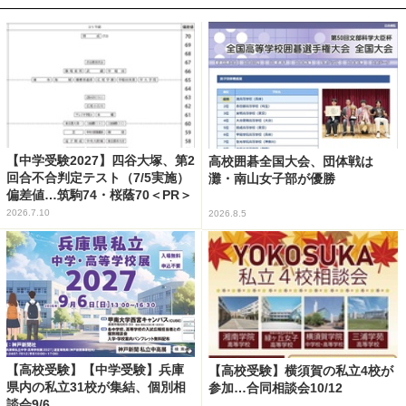
【中学受験2027】四谷大塚、第2
高校囲碁全国大会、団体戦は
回合不合判定テスト（7/5実施）
灘・南山女子部が優勝
偏差値…筑駒74・桜蔭70＜PR＞
2026.7.10
2026.8.5
【高校受験】【中学受験】兵庫
【高校受験】横須賀の私立4校が
県内の私立31校が集結、個別相
参加…合同相談会10/12
談会9/6