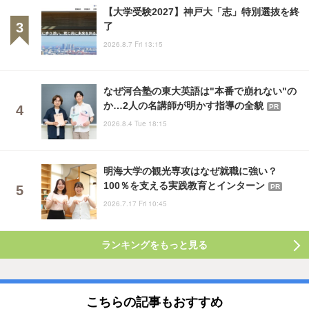
【大学受験2027】神戸大「志」特別選抜を終
了
2026.8.7 Fri 13:15
なぜ河合塾の東大英語は"本番で崩れない"の
か…2人の名講師が明かす指導の全貌
PR
2026.8.4 Tue 18:15
明海大学の観光専攻はなぜ就職に強い？
100％を支える実践教育とインターン
PR
2026.7.17 Fri 10:45
ランキングをもっと見る
こちらの記事もおすすめ