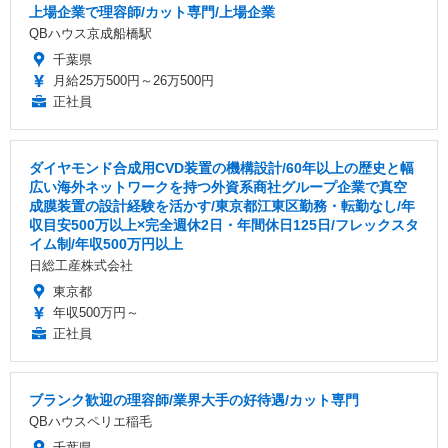
上場企業で理容師/カット専門/上場企業
QBハウス京成船橋駅
千葉県
月給25万500円～26万500円
正社員
ダイヤモンド合成用CVD装置の機構設計/60年以上の歴史と幅
広い海外ネットワークを持つ外資系商社グループ企業で真空
成膜装置の設計経験を活かす/東京都江東区勤務・転勤なし/年
収目安500万以上×完全週休2日・年間休日125日/フレックスタ
イム制/年収500万円以上
日総工産株式会社
東京都
年収500万円～
正社員
ブランク歓迎の理容師/業界大手の好待遇/カット専門
QBハウスペリエ稲毛
千葉県