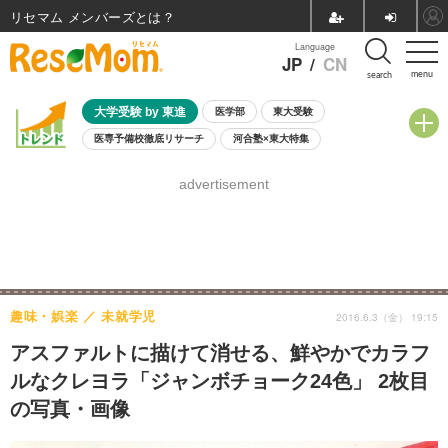
リセマム メンバーズ
Language
JP
/
CN
menu
search
大学受験 by 東進
医学部
東大受験
医専予備校徹底リサーチ
河合塾×東大特集
親子で考える大学選び
高校受験
中学受験
小学校受験
advertisement
共通テスト
夏休み
8月開催学校説明会・相談会
8月開催イベント・WS
全国公立高校 過去問
人気記事
自由研究教材（小学生向け）
自由研究教材（中学生向け）
ランキング
趣味・娯楽
未就学児
2016.6.3（金） 19:15
アスファルトに描けて消せる、鮮やかでカラフ
ルなクレヨラ「ジャンボチョーク24色」 2枚目
の写真・画像