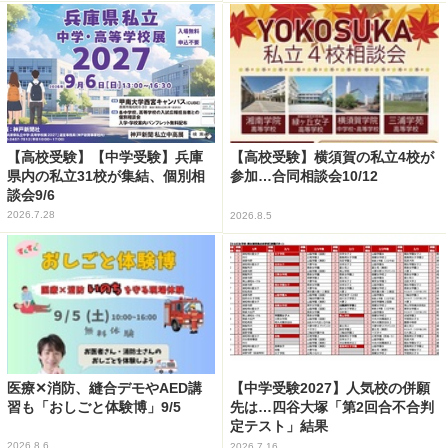
【高校受験】【中学受験】兵庫
【高校受験】横須賀の私立4校が
県内の私立31校が集結、個別相
参加…合同相談会10/12
談会9/6
2026.7.28
2026.8.5
医療✕消防、縫合デモやAED講
【中学受験2027】人気校の併願
習も「おしごと体験博」9/5
先は…四谷大塚「第2回合不合判
定テスト」結果
2026.8.6
2026.7.16