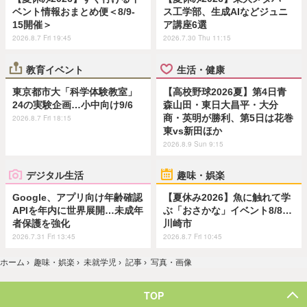
ベント情報おまとめ便＜8/9-
ス工学部、生成AIなどジュニ
15開催＞
ア講座6選
2026.8.7 Fri 19:45
2026.7.30 Thu 11:15
教育イベント
生活・健康
東京都市大「科学体験教室」
【高校野球2026夏】第4日青
24の実験企画…小中向け9/6
森山田・東日大昌平・大分
商・英明が勝利、第5日は花巻
2026.8.7 Fri 18:15
東vs新田ほか
2026.8.9 Sun 9:15
デジタル生活
趣味・娯楽
Google、アプリ向け年齢確認
【夏休み2026】魚に触れて学
APIを年内に世界展開…未成年
ぶ「おさかな」イベント8/8…
者保護を強化
川崎市
2026.7.31 Fri 13:45
2026.8.7 Fri 10:45
ホーム
›
趣味・娯楽
›
未就学児
›
記事
›
写真・画像
TOP