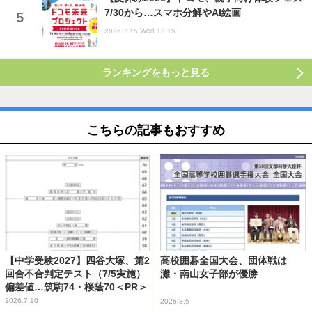
7/30から…スマホ分解やAI絵画
2026.7.15 Wed 13:15
ランキングをもっと見る
こちらの記事もおすすめ
【中学受験2027】四谷大塚、第2
高校囲碁全国大会、団体戦は
回合不合判定テスト（7/5実施）
灘・南山女子部が優勝
偏差値…筑駒74・桜蔭70＜PR＞
2026.7.10
2026.8.5