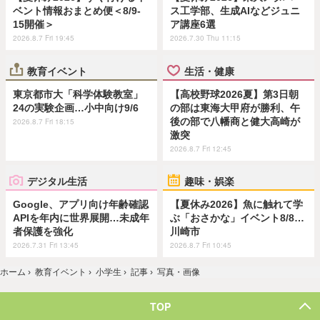
ベント情報おまとめ便＜8/9-
ス工学部、生成AIなどジュニ
15開催＞
ア講座6選
2026.8.7 Fri 19:45
2026.7.30 Thu 11:15
教育イベント
生活・健康
東京都市大「科学体験教室」
【高校野球2026夏】第3日朝
24の実験企画…小中向け9/6
の部は東海大甲府が勝利、午
後の部で八幡商と健大高崎が
2026.8.7 Fri 18:15
激突
2026.8.7 Fri 12:45
デジタル生活
趣味・娯楽
Google、アプリ向け年齢確認
【夏休み2026】魚に触れて学
APIを年内に世界展開…未成年
ぶ「おさかな」イベント8/8…
者保護を強化
川崎市
2026.7.31 Fri 13:45
2026.8.7 Fri 10:45
ホーム
›
教育イベント
›
小学生
›
記事
›
写真・画像
TOP