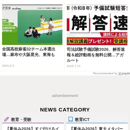
全国高校麻雀32チーム本選出
司法試験予備試験2026、解答速
場…麻布や大阪星光、東海も
報＆総評動画を無料公開…アガ
ルート
2026.8.5
2026.7.21
Recommended by
advertisement
NEWS CATEGORY
教育・受験
教育ICT
【夏休み2026】すぐ行けるイ
【夏休み2026】東大メタバー