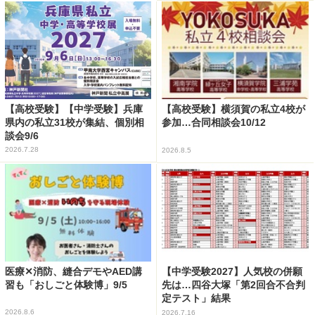
【高校受験】【中学受験】兵庫
【高校受験】横須賀の私立4校が
県内の私立31校が集結、個別相
参加…合同相談会10/12
談会9/6
2026.7.28
2026.8.5
医療✕消防、縫合デモやAED講
【中学受験2027】人気校の併願
習も「おしごと体験博」9/5
先は…四谷大塚「第2回合不合判
定テスト」結果
2026.8.6
2026.7.16