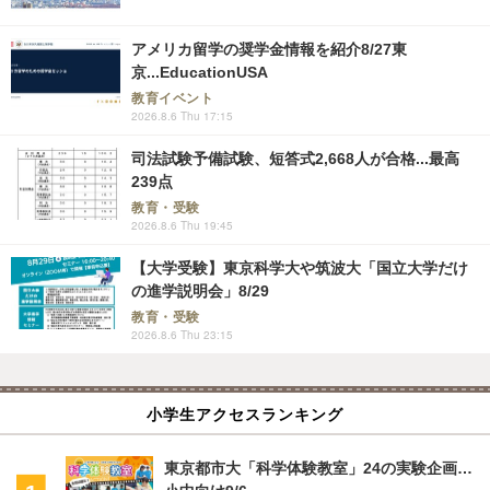
アメリカ留学の奨学金情報を紹介8/27東
京...EducationUSA
教育イベント
2026.8.6 Thu 17:15
司法試験予備試験、短答式2,668人が合格...最高
239点
教育・受験
2026.8.6 Thu 19:45
【大学受験】東京科学大や筑波大「国立大学だけ
の進学説明会」8/29
教育・受験
2026.8.6 Thu 23:15
小学生アクセスランキング
東京都市大「科学体験教室」24の実験企画…
小中向け9/6