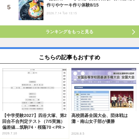
作りやケーキ作り体験8/15
2026.7.14 Tue 13:15
ランキングをもっと見る
こちらの記事もおすすめ
【中学受験2027】四谷大塚、第2
高校囲碁全国大会、団体戦は
回合不合判定テスト（7/5実施）
灘・南山女子部が優勝
偏差値…筑駒74・桜蔭70＜PR＞
2026.7.10
2026.8.5