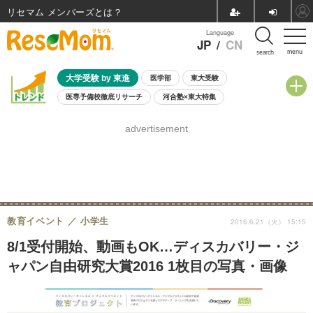
リセマム メンバーズ
Language
JP
/
CN
menu
search
大学受験 by 東進
医学部
東大受験
医専予備校徹底リサーチ
河合塾×東大特集
親子で考える大学選び
高校受験
中学受験
小学校受験
advertisement
共通テスト
夏休み
8月開催学校説明会・相談会
8月開催イベント・WS
全国公立高校 過去問
人気記事
自由研究教材（小学生向け）
自由研究教材（中学生向け）
ランキング
教育イベント
小学生
2016.6.21（火） 15:15
8/1受付開始、動画もOK…ディスカバリー・ジ
ャパン自由研究大賞2016 1枚目の写真・画像