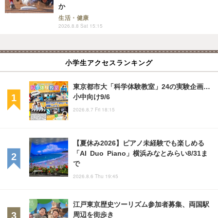
か
生活・健康
2026.8.8 Sat 15:15
小学生アクセスランキング
東京都市大「科学体験教室」24の実験企画…
小中向け9/6
2026.8.7 Fri 18:15
【夏休み2026】ピアノ未経験でも楽しめる
「AI Duo Piano」横浜みなとみらい8/31ま
で
2026.8.6 Thu 19:45
江戸東京歴史ツーリズム参加者募集、両国駅
周辺を街歩き