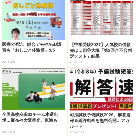
医療✕消防、縫合デモやAED講
【中学受験2027】人気校の併願
習も「おしごと体験博」9/5
先は…四谷大塚「第2回合不合判
定テスト」結果
2026.8.6
2026.7.16
全国高校麻雀32チーム本選出
司法試験予備試験2026、解答速
場…麻布や大阪星光、東海も
報＆総評動画を無料公開…アガ
ルート
2026.8.5
2026.7.21