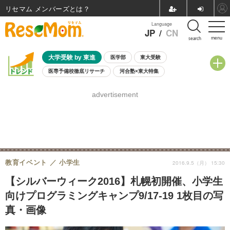
リセマム メンバーズ
Language
JP
/
CN
menu
search
大学受験 by 東進
医学部
東大受験
医専予備校徹底リサーチ
河合塾×東大特集
親子で考える大学選び
高校受験
中学受験
小学校受験
advertisement
共通テスト
夏休み
8月開催学校説明会・相談会
8月開催イベント・WS
全国公立高校 過去問
人気記事
自由研究教材（小学生向け）
自由研究教材（中学生向け）
ランキング
教育イベント
小学生
2016.9.5（月） 15:30
【シルバーウィーク2016】札幌初開催、小学生
向けプログラミングキャンプ9/17-19 1枚目の写
真・画像