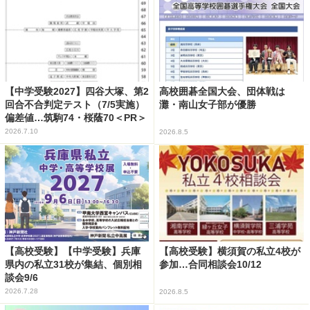
【中学受験2027】四谷大塚、第2
高校囲碁全国大会、団体戦は
回合不合判定テスト（7/5実施）
灘・南山女子部が優勝
偏差値…筑駒74・桜蔭70＜PR＞
2026.7.10
2026.8.5
【高校受験】【中学受験】兵庫
【高校受験】横須賀の私立4校が
県内の私立31校が集結、個別相
参加…合同相談会10/12
談会9/6
2026.7.28
2026.8.5