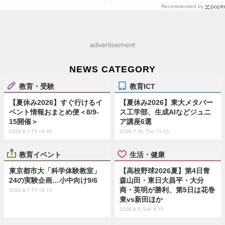
Recommended by
advertisement
NEWS CATEGORY
教育・受験
教育ICT
【夏休み2026】すぐ行けるイ
【夏休み2026】東大メタバー
ベント情報おまとめ便＜8/9-
ス工学部、生成AIなどジュニ
15開催＞
ア講座6選
2026.8.7 Fri 19:45
2026.7.30 Thu 11:15
教育イベント
生活・健康
東京都市大「科学体験教室」
【高校野球2026夏】第4日青
24の実験企画…小中向け9/6
森山田・東日大昌平・大分
商・英明が勝利、第5日は花巻
2026.8.7 Fri 18:15
東vs新田ほか
2026.8.9 Sun 9:15