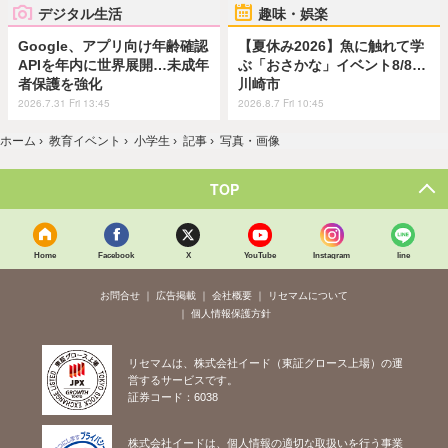
デジタル生活
趣味・娯楽
Google、アプリ向け年齢確認
【夏休み2026】魚に触れて学
APIを年内に世界展開…未成年
ぶ「おさかな」イベント8/8…
者保護を強化
川崎市
2026.7.31 Fri 13:45
2026.8.7 Fri 10:45
ホーム
›
教育イベント
›
小学生
›
記事
›
写真・画像
TOP
Home
Facebook
X
YouTube
Instagram
line
お問合せ
広告掲載
会社概要
リセマムについて
個人情報保護方針
リセマムは、株式会社イード（東証グロース上場）の運
営するサービスです。
証券コード：6038
株式会社イードは、個人情報の適切な取扱いを行う事業