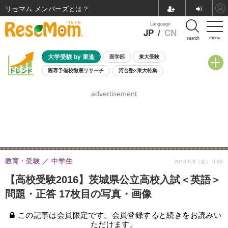
リセマム メンバーズ
Language
JP
/
CN
menu
search
大学受験 by 東進
医学部
東大受験
医専予備校徹底リサーチ
河合塾×東大特集
親子で考える大学選び
高校受験
中学受験
小学校受験
advertisement
共通テスト
夏休み
8月開催学校説明会・相談会
8月開催イベント・WS
全国公立高校 過去問
人気記事
自由研究教材（小学生向け）
自由研究教材（中学生向け）
ランキング
教育・受験
中学生
2016.9.9（金） 0:00
【高校受験2016】茨城県公立高校入試＜英語＞
問題・正答 17枚目の写真・画像
この記事は会員限定です。会員登録すると続きをお読みい
ただけます。