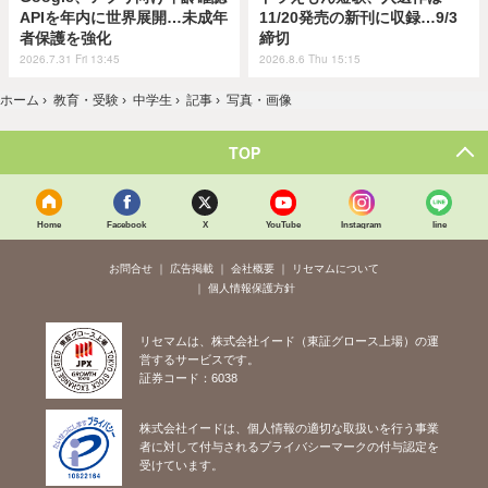
APIを年内に世界展開…未成年
11/20発売の新刊に収録…9/3
者保護を強化
締切
2026.7.31 Fri 13:45
2026.8.6 Thu 15:15
ホーム
›
教育・受験
›
中学生
›
記事
›
写真・画像
TOP
Home
Facebook
X
YouTube
Instagram
line
お問合せ
広告掲載
会社概要
リセマムについて
個人情報保護方針
リセマムは、株式会社イード（東証グロース上場）の運
営するサービスです。
証券コード：6038
株式会社イードは、個人情報の適切な取扱いを行う事業
者に対して付与されるプライバシーマークの付与認定を
受けています。