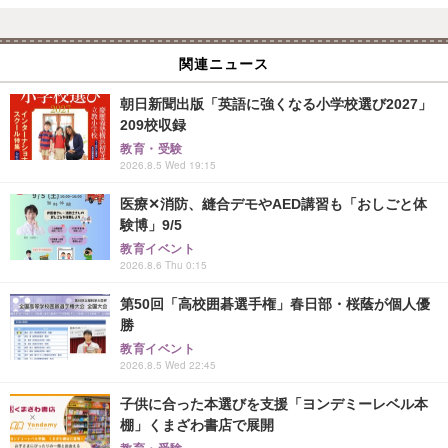
関連ニュース
朝日新聞出版「英語に強くなる小学校選び2027」
209校収録
教育・受験
2026.8.5 Wed 19:15
医療✕消防、縫合デモやAED講習も「おしごと体
験博」9/5
教育イベント
2026.8.6 Thu 0:15
第50回「高校囲碁選手権」春日部・桜蔭が個人優
勝
教育イベント
2026.8.5 Wed 22:45
子供に合った本選びを支援「ヨンデミーレベル本
棚」くまざわ書店で展開