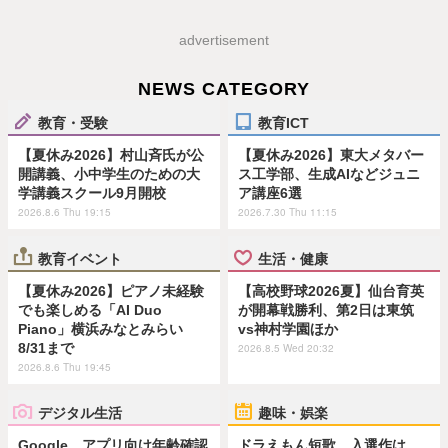
advertisement
NEWS CATEGORY
教育・受験
教育ICT
【夏休み2026】村山斉氏が公
【夏休み2026】東大メタバー
開講義、小中学生のための大
ス工学部、生成AIなどジュニ
学講義スクール9月開校
ア講座6選
2026.8.6 Thu 19:15
2026.7.30 Thu 11:15
教育イベント
生活・健康
【夏休み2026】ピアノ未経験
【高校野球2026夏】仙台育英
でも楽しめる「AI Duo
が開幕戦勝利、第2日は東筑
Piano」横浜みなとみらい
vs神村学園ほか
8/31まで
2026.8.5 Wed 20:32
2026.8.6 Thu 19:45
デジタル生活
趣味・娯楽
Google、アプリ向け年齢確認
ドラえもん短歌、入選作は