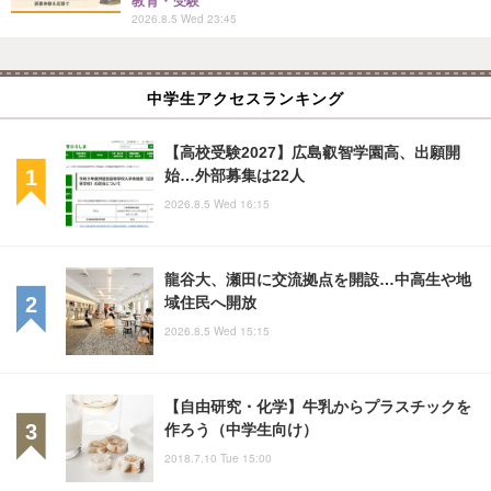
教育・受験
2026.8.5 Wed 23:45
中学生アクセスランキング
【高校受験2027】広島叡智学園高、出願開
始…外部募集は22人
2026.8.5 Wed 16:15
龍谷大、瀬田に交流拠点を開設…中高生や地
域住民へ開放
2026.8.5 Wed 15:15
【自由研究・化学】牛乳からプラスチックを
作ろう（中学生向け）
2018.7.10 Tue 15:00