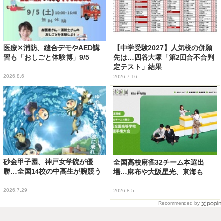
医療✕消防、縫合デモやAED講
【中学受験2027】人気校の併願
習も「おしごと体験博」9/5
先は…四谷大塚「第2回合不合判
定テスト」結果
2026.8.6
2026.7.16
砂金甲子園、神戸女学院が優
全国高校麻雀32チーム本選出
勝…全国14校の中高生が腕競う
場…麻布や大阪星光、東海も
2026.7.29
2026.8.5
Recommended by