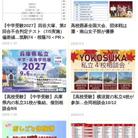
【中学受験2027】四谷大塚、第2
高校囲碁全国大会、団体戦は
回合不合判定テスト（7/5実施）
灘・南山女子部が優勝
偏差値…筑駒74・桜蔭70＜PR＞
2026.7.10
2026.8.5
【高校受験】【中学受験】兵庫
【高校受験】横須賀の私立4校が
県内の私立31校が集結、個別相
参加…合同相談会10/12
談会9/6
2026.7.28
2026.8.5