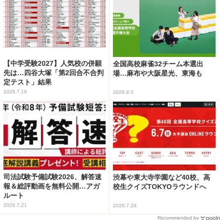
【中学受験2027】人気校の併願
全国高校麻雀32チーム本選出
先は…四谷大塚「第2回合不合判
場…麻布や大阪星光、東海も
定テスト」結果
2026.7.16
2026.8.5
司法試験予備試験2026、解答速
渋幕や東大寺学園など40校、高
報＆総評動画を無料公開…アガ
校生クイズTOKYOラウンドへ
ルート
2026.7.21
2026.7.29
Recommended by