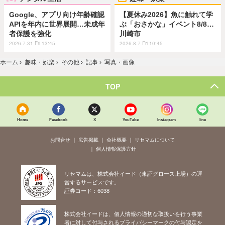
Google、アプリ向け年齢確認
【夏休み2026】魚に触れて学
APIを年内に世界展開…未成年
ぶ「おさかな」イベント8/8…
者保護を強化
川崎市
2026.7.31 Fri 13:45
2026.8.7 Fri 10:45
ホーム
›
趣味・娯楽
›
その他
›
記事
›
写真・画像
TOP
Home
Facebook
X
YouTube
Instagram
line
お問合せ
広告掲載
会社概要
リセマムについて
個人情報保護方針
リセマムは、株式会社イード（東証グロース上場）の運
営するサービスです。
証券コード：6038
株式会社イードは、個人情報の適切な取扱いを行う事業
者に対して付与されるプライバシーマークの付与認定を