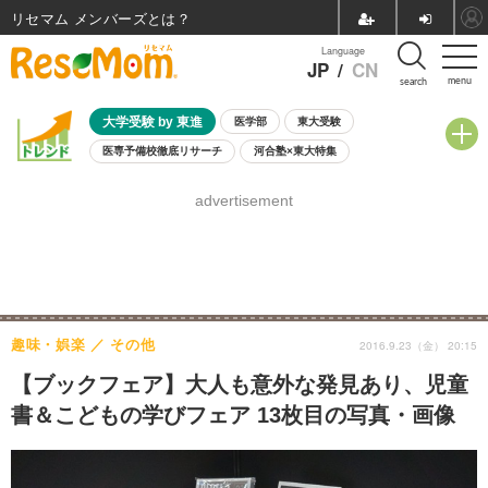
リセマム メンバーズ
Language
JP
/
CN
menu
search
大学受験 by 東進
医学部
東大受験
医専予備校徹底リサーチ
河合塾×東大特集
親子で考える大学選び
高校受験
中学受験
小学校受験
advertisement
共通テスト
夏休み
8月開催学校説明会・相談会
8月開催イベント・WS
全国公立高校 過去問
人気記事
自由研究教材（小学生向け）
自由研究教材（中学生向け）
ランキング
趣味・娯楽
その他
2016.9.23（金） 20:15
【ブックフェア】大人も意外な発見あり、児童
書＆こどもの学びフェア 13枚目の写真・画像