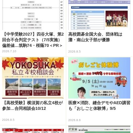
【中学受験2027】四谷大塚、第2
高校囲碁全国大会、団体戦は
回合不合判定テスト（7/5実施）
灘・南山女子部が優勝
偏差値…筑駒74・桜蔭70＜PR＞
2026.7.10
2026.8.5
【高校受験】横須賀の私立4校が
医療✕消防、縫合デモやAED講習
参加…合同相談会10/12
も「おしごと体験博」9/5
2026.8.5
2026.8.6