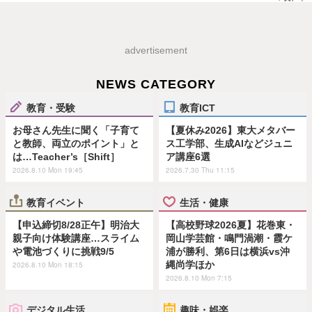
advertisement
NEWS CATEGORY
教育・受験
教育ICT
お母さん先生に聞く「子育て
【夏休み2026】東大メタバー
と教師、両立のポイント」と
ス工学部、生成AIなどジュニ
は…Teacher’s［Shift］
ア講座6選
2026.8.10 Mon 19:45
2026.7.30 Thu 11:15
教育イベント
生活・健康
【申込締切8/28正午】明治大
【高校野球2026夏】花巻東・
親子向け体験講座…スライム
岡山学芸館・鳴門渦潮・霞ケ
や電池づくりに挑戦9/5
浦が勝利、第6日は横浜vs沖
縄尚学ほか
2026.8.10 Mon 18:15
2026.8.10 Mon 7:15
デジタル生活
趣味・娯楽