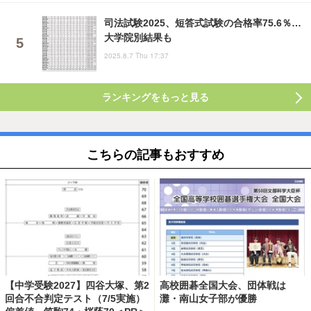
司法試験2025、短答式試験の合格率75.6％…
大学院別結果も
2025.8.7 Thu 17:37
ランキングをもっと見る
こちらの記事もおすすめ
【中学受験2027】四谷大塚、第2
高校囲碁全国大会、団体戦は
回合不合判定テスト（7/5実施）
灘・南山女子部が優勝