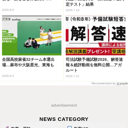
定テスト」結果
2026.8.6
2026.7.16
全国高校麻雀32チーム本選出
司法試験予備試験2026、解答速
場…麻布や大阪星光、東海も
報＆総評動画を無料公開…アガ
ルート
2026.8.5
2026.7.21
Recommended by
advertisement
NEWS CATEGORY