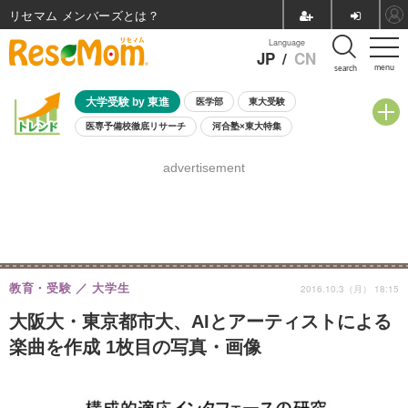
リセマム メンバーズ
Language
JP
/
CN
menu
search
大学受験 by 東進
医学部
東大受験
医専予備校徹底リサーチ
河合塾×東大特集
親子で考える大学選び
高校受験
中学受験
小学校受験
advertisement
共通テスト
夏休み
8月開催学校説明会・相談会
8月開催イベント・WS
全国公立高校 過去問
人気記事
自由研究教材（小学生向け）
自由研究教材（中学生向け）
ランキング
教育・受験
大学生
2016.10.3（月） 18:15
大阪大・東京都市大、AIとアーティストによる
楽曲を作成 1枚目の写真・画像