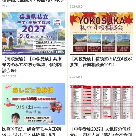
偏差値…筑駒74・桜蔭70＜PR＞
2026.7.10
2026.8.5
【高校受験】【中学受験】兵庫
【高校受験】横須賀の私立4校が
県内の私立31校が集結、個別相
参加…合同相談会10/12
談会9/6
2026.7.28
2026.8.5
医療✕消防、縫合デモやAED講
【中学受験2027】人気校の併願
習も「おしごと体験博」9/5
先は…四谷大塚「第2回合不合判