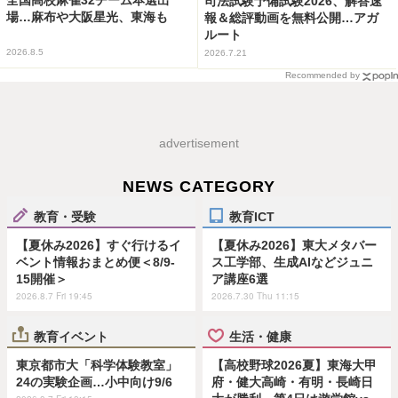
全国高校麻雀32チーム本選出
司法試験予備試験2026、解答速
場…麻布や大阪星光、東海も
報＆総評動画を無料公開…アガ
ルート
2026.8.5
2026.7.21
Recommended by
advertisement
NEWS CATEGORY
教育・受験
教育ICT
【夏休み2026】すぐ行けるイ
【夏休み2026】東大メタバー
ベント情報おまとめ便＜8/9-
ス工学部、生成AIなどジュニ
15開催＞
ア講座6選
2026.8.7 Fri 19:45
2026.7.30 Thu 11:15
教育イベント
生活・健康
東京都市大「科学体験教室」
【高校野球2026夏】東海大甲
24の実験企画…小中向け9/6
府・健大高崎・有明・長崎日