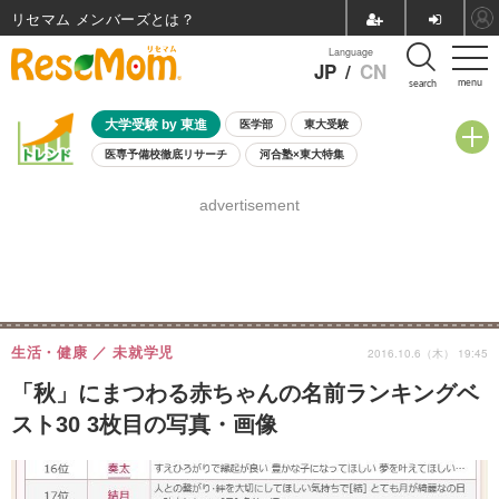
リセマム メンバーズ
Language
JP
/
CN
menu
search
大学受験 by 東進
医学部
東大受験
医専予備校徹底リサーチ
河合塾×東大特集
親子で考える大学選び
高校受験
中学受験
小学校受験
advertisement
共通テスト
夏休み
8月開催学校説明会・相談会
8月開催イベント・WS
全国公立高校 過去問
人気記事
自由研究教材（小学生向け）
自由研究教材（中学生向け）
ランキング
生活・健康
未就学児
2016.10.6（木） 19:45
「秋」にまつわる赤ちゃんの名前ランキングベ
スト30 3枚目の写真・画像