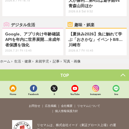
大が勝利…第4日は遊学館vs
2026.8.7 Fri 18:15
青森山田ほか
2026.8.8 Sat 9:52
デジタル生活
趣味・娯楽
Google、アプリ向け年齢確認
【夏休み2026】魚に触れて学
APIを年内に世界展開…未成年
ぶ「おさかな」イベント8/8…
者保護を強化
川崎市
2026.7.31 Fri 13:45
2026.8.7 Fri 10:45
ホーム
›
生活・健康
›
未就学児
›
記事
›
写真・画像
TOP
Home
Facebook
X
YouTube
Instagram
line
お問合せ
広告掲載
会社概要
リセマムについて
個人情報保護方針
リセマムは、株式会社イード（東証グロース上場）の運