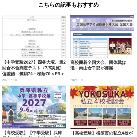
こちらの記事もおすすめ
【中学受験2027】四谷大塚、第2
高校囲碁全国大会、団体戦は
回合不合判定テスト（7/5実施）
灘・南山女子部が優勝
偏差値…筑駒74・桜蔭70＜PR＞
2026.7.10
2026.8.5
【高校受験】【中学受験】兵庫
【高校受験】横須賀の私立4校が