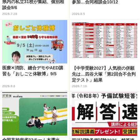
県内の私立31校が集結、個別相
参加…合同相談会10/12
談会9/6
2026.7.28
2026.8.5
医療✕消防、縫合デモやAED講
【中学受験2027】人気校の併願
習も「おしごと体験博」9/5
先は…四谷大塚「第2回合不合判
定テスト」結果
2026.8.6
2026.7.16