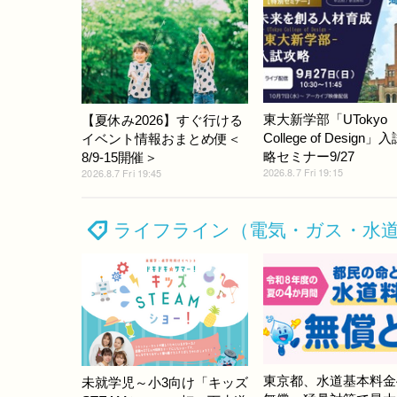
東大新学部「UTokyo
【夏休み2026】すぐ行ける
College of Design」
イベント情報おまとめ便＜
略セミナー9/27
8/9-15開催＞
2026.8.7 Fri 19:15
2026.8.7 Fri 19:45
ライフライン（電気・ガス・水
東京都、水道基本料金
未就学児～小3向け「キッズ