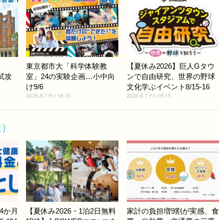
東京都市大「科学体験教
【夏休み2026】巨人Gタウ
入試攻
室」24の実験企画…小中向
ンで自由研究、世界の野球
け9/6
文化学ぶイベント8/15-16
2026.8.7 Fri 18:15
2026.8.7 Fri 15:15
道）
4か月
【夏休み2026・1泊2日無料
家計の負担増9割が実感、食