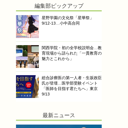
編集部ピックアップ
星野学園の文化祭「星華祭」
9/12-13…小中高合同
関西学院・初の全学校説明会…教
育現場から語られた「一貫教育の
魅力とこれから」
総合診療医の第一人者・生坂政臣
氏が登壇…医学部受験イベント
「医師を目指す君たちへ」東京
9/13
最新ニュース