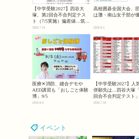
【中学受験2027】四谷大
高校囲碁全国大会、
塚、第2回合不合判定テス
は灘・南山女子部が
ト（7/5実施）偏差値…筑駒
74・桜蔭70＜PR＞
2026.7.10
2026.8.5
医療✕消防、縫合デモや
【中学受験2027】人
AED講習も「おしごと体験
併願先は…四谷大塚「
博」9/5
回合不合判定テスト
2026.8.6
2026.7.16
イベント