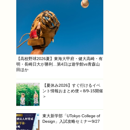
【高校野球2026夏】東海大甲府・健大高崎・有
明・長崎日大が勝利…第4日は遊学館vs青森山
田ほか
【夏休み2026】すぐ行けるイベ
ント情報おまとめ便＜8/9-15開催
＞
東大新学部「UTokyo College of
Design」入試攻略セミナー9/27