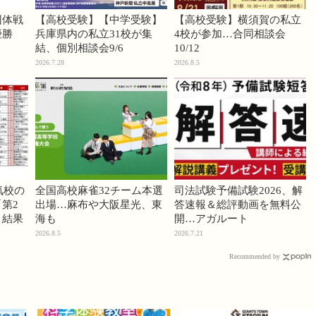
団体戦
【高校受験】【中学受験】
【高校受験】横須賀の私立
優勝
兵庫県内の私立31校が集
4校が参加…合同相談会
結、個別相談会9/6
10/12
2026.7.28
2026.8.5
気校の
全国高校麻雀32チーム本選
司法試験予備試験2026、解
第2
出場…麻布や大阪星光、東
答速報＆総評動画を無料公
」結果
海も
開…アガルート
2026.8.5
2026.7.21
Recommended by