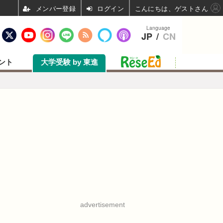
ログイン
こんにちは、ゲストさん
Language
JP
/
CN
ント
大学受験 by 東進
advertisement