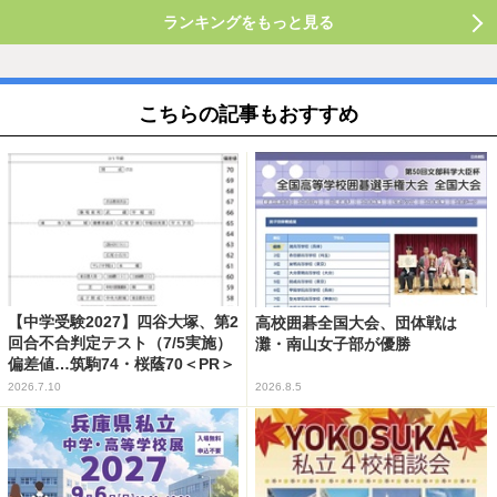
ランキングをもっと見る
こちらの記事もおすすめ
【中学受験2027】四谷大塚、第2
高校囲碁全国大会、団体戦は
回合不合判定テスト（7/5実施）
灘・南山女子部が優勝
偏差値…筑駒74・桜蔭70＜PR＞
2026.7.10
2026.8.5