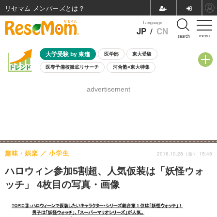
リセマム メンバーズ
Language
JP
/
CN
menu
search
大学受験 by 東進
医学部
東大受験
医専予備校徹底リサーチ
河合塾×東大特集
親子で考える大学選び
高校受験
中学受験
小学校受験
advertisement
共通テスト
夏休み
8月開催学校説明会・相談会
8月開催イベント・WS
全国公立高校 過去問
人気記事
自由研究教材（小学生向け）
自由研究教材（中学生向け）
ランキング
趣味・娯楽
小学生
2016.10.28（金） 15:45
ハロウィン参加5割超、人気仮装は「妖怪ウォ
ッチ」 4枚目の写真・画像