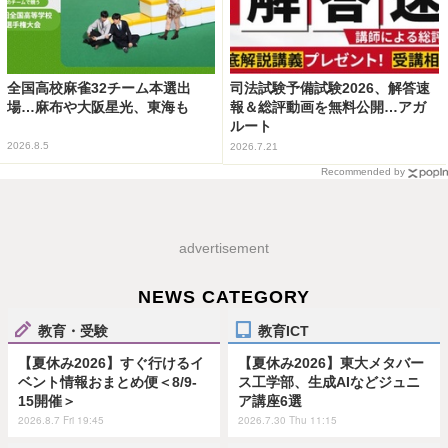
全国高校麻雀32チーム本選出
司法試験予備試験2026、解答速
場…麻布や大阪星光、東海も
報＆総評動画を無料公開…アガ
ルート
2026.8.5
2026.7.21
Recommended by
advertisement
NEWS CATEGORY
教育・受験
教育ICT
【夏休み2026】すぐ行けるイ
【夏休み2026】東大メタバー
ベント情報おまとめ便＜8/9-
ス工学部、生成AIなどジュニ
15開催＞
ア講座6選
2026.8.7 Fri 19:45
2026.7.30 Thu 11:15