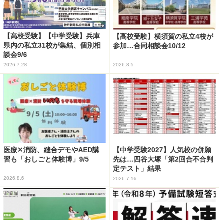
【高校受験】【中学受験】兵庫
【高校受験】横須賀の私立4校が
県内の私立31校が集結、個別相
参加…合同相談会10/12
談会9/6
2026.7.28
2026.8.5
医療✕消防、縫合デモやAED講
【中学受験2027】人気校の併願
習も「おしごと体験博」9/5
先は…四谷大塚「第2回合不合判
定テスト」結果
2026.8.6
2026.7.16