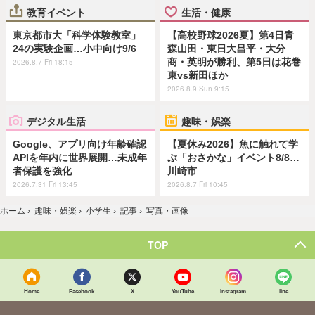
教育イベント
生活・健康
東京都市大「科学体験教室」
【高校野球2026夏】第4日青
24の実験企画…小中向け9/6
森山田・東日大昌平・大分
商・英明が勝利、第5日は花巻
2026.8.7 Fri 18:15
東vs新田ほか
2026.8.9 Sun 9:15
デジタル生活
趣味・娯楽
Google、アプリ向け年齢確認
【夏休み2026】魚に触れて学
APIを年内に世界展開…未成年
ぶ「おさかな」イベント8/8…
者保護を強化
川崎市
2026.7.31 Fri 13:45
2026.8.7 Fri 10:45
ホーム
›
趣味・娯楽
›
小学生
›
記事
›
写真・画像
TOP
Home
Facebook
X
YouTube
Instagram
line