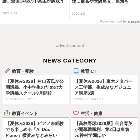
勝…全国14校の中高生が腕競う
場…麻布や大阪星光、東海も
2026.7.29
2026.8.5
Recommended by
advertisement
NEWS CATEGORY
教育・受験
教育ICT
【夏休み2026】村山斉氏が公
【夏休み2026】東大メタバー
開講義、小中学生のための大
ス工学部、生成AIなどジュニ
学講義スクール9月開校
ア講座6選
2026.8.6 Thu 19:15
2026.7.30 Thu 11:15
教育イベント
生活・健康
【夏休み2026】ピアノ未経験
【高校野球2026夏】仙台育英
でも楽しめる「AI Duo
が開幕戦勝利、第2日は東筑
Piano」横浜みなとみらい
vs神村学園ほか