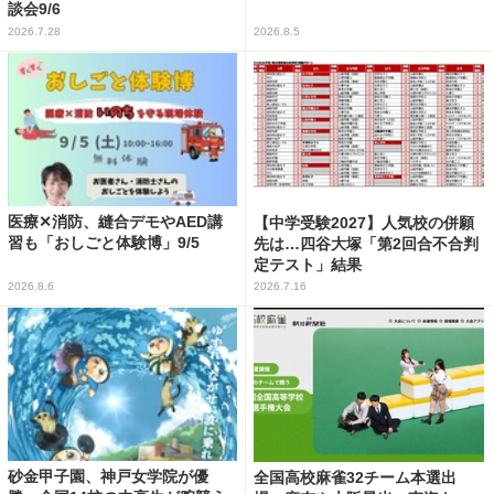
談会9/6
2026.7.28
2026.8.5
医療✕消防、縫合デモやAED講
【中学受験2027】人気校の併願
習も「おしごと体験博」9/5
先は…四谷大塚「第2回合不合判
定テスト」結果
2026.8.6
2026.7.16
砂金甲子園、神戸女学院が優
全国高校麻雀32チーム本選出