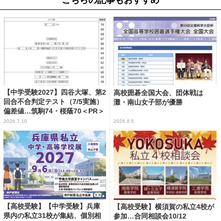
こちらの記事もおすすめ
【中学受験2027】四谷大塚、第2
高校囲碁全国大会、団体戦は
回合不合判定テスト（7/5実施）
灘・南山女子部が優勝
偏差値…筑駒74・桜蔭70＜PR＞
2026.7.10
2026.8.5
【高校受験】【中学受験】兵庫
【高校受験】横須賀の私立4校が
県内の私立31校が集結、個別相
参加…合同相談会10/12