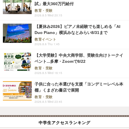
試」最大360万円給付
教育・受験
2026.8.5 Wed 20:15
【夏休み2026】ピアノ未経験でも楽しめる「AI
Duo Piano」横浜みなとみらい8/31まで
教育イベント
2026.8.6 Thu 1:45
【大学受験】中央大商学部、受験生向けトークイ
ベント...多摩・Zoomで8/22
教育・受験
2026.8.5 Wed 16:15
子供に合った本選びを支援「ヨンデミーレベル本
棚」くまざわ書店で展開
教育・受験
2026.8.5 Wed 23:45
中学生アクセスランキング