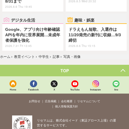
8/31まで
2026.8.5 Wed 20:32
2026.8.6 Thu 19:45
デジタル生活
趣味・娯楽
Google、アプリ向け年齢確認
ドラえもん短歌、入選作は
APIを年内に世界展開…未成年
11/20発売の新刊に収録…9/3
者保護を強化
締切
2026.7.31 Fri 13:45
2026.8.6 Thu 15:15
ホーム
›
教育イベント
›
中学生
›
記事
›
写真・画像
TOP
Home
Facebook
X
YouTube
Instagram
line
お問合せ
広告掲載
会社概要
リセマムについて
個人情報保護方針
リセマムは、株式会社イード（東証グロース上場）の運
営するサービスです。