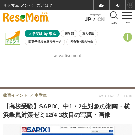
リセマム メンバーズ
Language
JP
/
CN
menu
search
大学受験 by 東進
医学部
東大受験
医専予備校徹底リサーチ
河合塾×東大特集
親子で考える大学選び
高校受験
中学受験
小学校受験
advertisement
共通テスト
夏休み
8月開催学校説明会・相談会
8月開催イベント・WS
全国公立高校 過去問
人気記事
自由研究教材（小学生向け）
自由研究教材（中学生向け）
ランキング
教育イベント
中学生
2016.11.7（月） 15:15
【高校受験】SAPIX、中1・2生対象の湘南・横
浜翠嵐対策ゼミ12/4 3枚目の写真・画像