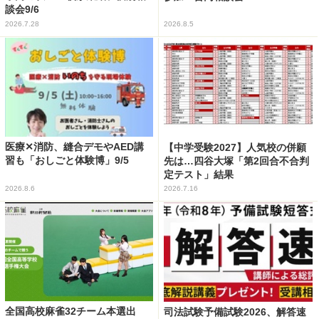
談会9/6
2026.7.28
2026.8.5
医療✕消防、縫合デモやAED講
【中学受験2027】人気校の併願
習も「おしごと体験博」9/5
先は…四谷大塚「第2回合不合判
定テスト」結果
2026.8.6
2026.7.16
全国高校麻雀32チーム本選出
司法試験予備試験2026、解答速