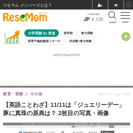
リセマム メンバーズ
Language
JP
/
CN
menu
search
大学受験 by 東進
医学部
東大受験
医専予備校徹底リサーチ
河合塾×東大特集
親子で考える大学選び
高校受験
中学受験
小学校受験
advertisement
共通テスト
夏休み
8月開催学校説明会・相談会
8月開催イベント・WS
全国公立高校 過去問
人気記事
自由研究教材（小学生向け）
自由研究教材（中学生向け）
ランキング
教育・受験
その他
2016.11.11（金） 7:45
【英語ことわざ】11/11は「ジュエリーデー」
豚に真珠の原典は？ 2枚目の写真・画像