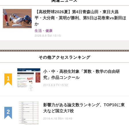
関連ニュース
【高校野球2026夏】第4日青森山田・東日大昌
平・大分商・英明が勝利、第5日は花巻東vs新田ほ
か
生活・健康
2026.8.8 Sat 15:15
その他アクセスランキング
小・中・高校生対象「算数・数学の自由研
究」作品コンクール
2013.8.9 Fri 15:32
影響力がある論文数ランキング、TOP10に東
大など国立大7校
2016.4.18 Mon 16:49