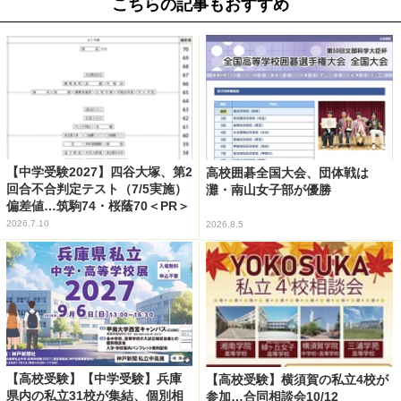
こちらの記事もおすすめ
【中学受験2027】四谷大塚、第2
高校囲碁全国大会、団体戦は
回合不合判定テスト（7/5実施）
灘・南山女子部が優勝
偏差値…筑駒74・桜蔭70＜PR＞
2026.7.10
2026.8.5
【高校受験】【中学受験】兵庫
【高校受験】横須賀の私立4校が
県内の私立31校が集結、個別相
参加…合同相談会10/12