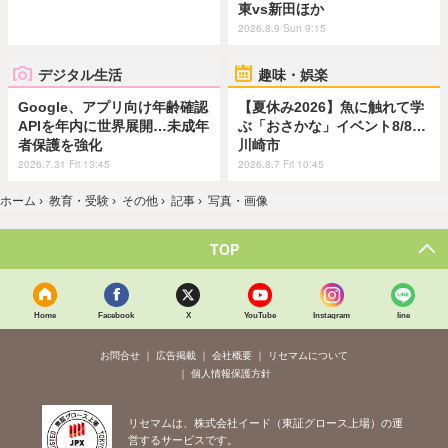
東vs新田ほか
2026.8.9 Sun 9:15
デジタル生活
趣味・娯楽
Google、アプリ向け年齢確認
【夏休み2026】魚に触れて学
APIを年内に世界展開…未成年
ぶ「おさかな」イベント8/8…
者保護を強化
川崎市
2026.7.31 Fri 13:45
2026.8.7 Fri 10:45
ホーム
›
教育・受験
›
その他
›
記事
›
写真・画像
TOP
Home
Facebook
X
YouTube
Instagram
line
お問合せ
広告掲載
会社概要
リセマムについて
個人情報保護方針
リセマムは、株式会社イード（東証グロース上場）の運
営するサービスです。