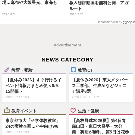
場…麻布や大阪星光、東海も
報＆総評動画を無料公開…アガ
ルート
2026.8.5
2026.7.21
Recommended by
advertisement
NEWS CATEGORY
教育・受験
教育ICT
【夏休み2026】すぐ行けるイ
【夏休み2026】東大メタバー
ベント情報おまとめ便＜8/9-
ス工学部、生成AIなどジュニ
15開催＞
ア講座6選
2026.8.7 Fri 19:45
2026.7.30 Thu 11:15
教育イベント
生活・健康
東京都市大「科学体験教室」
【高校野球2026夏】第4日青
24の実験企画…小中向け9/6
森山田・東日大昌平・大分
商・英明が勝利、第5日は花巻
2026.8.7 Fri 18:15