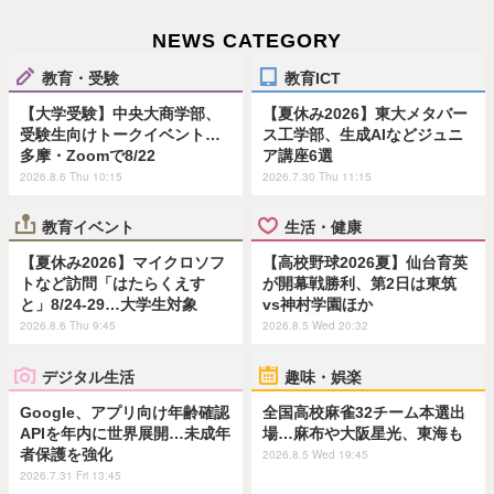
NEWS CATEGORY
教育・受験
教育ICT
【大学受験】中央大商学部、
【夏休み2026】東大メタバー
受験生向けトークイベント…
ス工学部、生成AIなどジュニ
多摩・Zoomで8/22
ア講座6選
2026.8.6 Thu 10:15
2026.7.30 Thu 11:15
教育イベント
生活・健康
【夏休み2026】マイクロソフ
【高校野球2026夏】仙台育英
トなど訪問「はたらくえす
が開幕戦勝利、第2日は東筑
と」8/24-29…大学生対象
vs神村学園ほか
2026.8.6 Thu 9:45
2026.8.5 Wed 20:32
デジタル生活
趣味・娯楽
Google、アプリ向け年齢確認
全国高校麻雀32チーム本選出
APIを年内に世界展開…未成年
場…麻布や大阪星光、東海も
者保護を強化
2026.8.5 Wed 19:45
2026.7.31 Fri 13:45