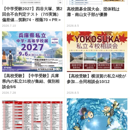
【中学受験2027】四谷大塚、第2
高校囲碁全国大会、団体戦は
回合不合判定テスト（7/5実施）
灘・南山女子部が優勝
偏差値…筑駒74・桜蔭70＜PR＞
2026.7.10
2026.8.5
【高校受験】【中学受験】兵庫
【高校受験】横須賀の私立4校が
県内の私立31校が集結、個別相
参加…合同相談会10/12
談会9/6
2026.7.28
2026.8.5