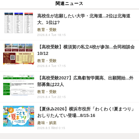
関連ニュース
高校生が志願したい大学・北海道...2位は北海道
大、1位は?
教育・受験
2026.8.4 Tue 18:15
【高校受験】横須賀の私立4校が参加...合同相談会
10/12
教育・受験
2026.8.4 Tue 17:15
【高校受験2027】広島叡智学園高、出願開始...外
部募集は22人
教育・受験
2026.8.4 Tue 22:15
【夏休み2026】横浜市役所「わくわく!夏まつり」
おしりたんてい登場...8/15-16
趣味・娯楽
2026.8.5 Wed 0:15