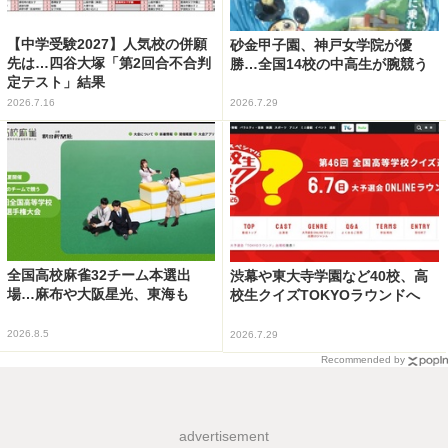
【中学受験2027】人気校の併願
砂金甲子園、神戸女学院が優
先は…四谷大塚「第2回合不合判
勝…全国14校の中高生が腕競う
定テスト」結果
2026.7.16
2026.7.29
全国高校麻雀32チーム本選出
渋幕や東大寺学園など40校、高
場…麻布や大阪星光、東海も
校生クイズTOKYOラウンドへ
2026.8.5
2026.7.29
Recommended by
advertisement