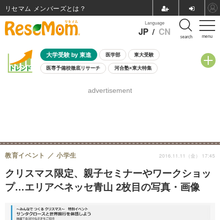
リセマム メンバーズ
Language
JP
/
CN
menu
search
大学受験 by 東進
医学部
東大受験
医専予備校徹底リサーチ
河合塾×東大特集
親子で考える大学選び
高校受験
中学受験
小学校受験
advertisement
共通テスト
夏休み
8月開催学校説明会・相談会
8月開催イベント・WS
全国公立高校 過去問
人気記事
自由研究教材（小学生向け）
自由研究教材（中学生向け）
ランキング
教育イベント
小学生
2016.11.11（金） 17:45
クリスマス限定、親子セミナーやワークショッ
プ…エリアベネッセ青山 2枚目の写真・画像