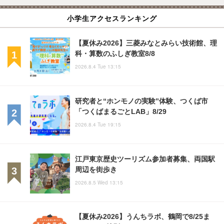
小学生アクセスランキング
【夏休み2026】三菱みなとみらい技術館、理
科・算数のふしぎ教室8/8
2026.8.4 Tue 13:15
研究者と“ホンモノの実験”体験、つくば市
「つくばまるごとLAB」8/29
2026.8.4 Tue 19:15
江戸東京歴史ツーリズム参加者募集、両国駅
周辺を街歩き
2026.8.5 Wed 13:15
【夏休み2026】うんちラボ、鶴岡で8/25ま