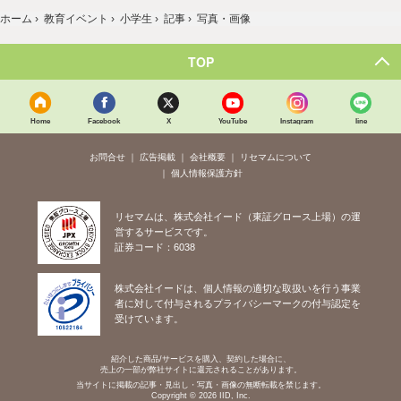
ホーム
›
教育イベント
›
小学生
›
記事
›
写真・画像
TOP
Home
Facebook
X
YouTube
Instagram
line
お問合せ
広告掲載
会社概要
リセマムについて
個人情報保護方針
リセマムは、株式会社イード（東証グロース上場）の運
営するサービスです。
証券コード：6038
株式会社イードは、個人情報の適切な取扱いを行う事業
者に対して付与されるプライバシーマークの付与認定を
受けています。
紹介した商品/サービスを購入、契約した場合に、
売上の一部が弊社サイトに還元されることがあります。
当サイトに掲載の記事・見出し・写真・画像の無断転載を禁じます。
Copyright © 2026 IID, Inc.