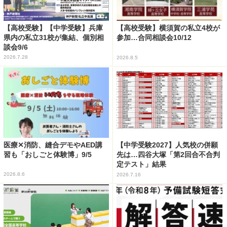
【高校受験】【中学受験】兵庫
【高校受験】横須賀の私立4校が
県内の私立31校が集結、個別相
参加…合同相談会10/12
談会9/6
2026.7.28
2026.8.5
医療✕消防、縫合デモやAED講
【中学受験2027】人気校の併願
習も「おしごと体験博」9/5
先は…四谷大塚「第2回合不合判
定テスト」結果
2026.8.6
2026.7.16