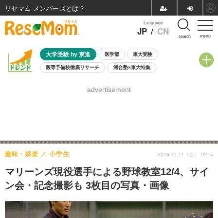
リセマム メンバーズ
Language
JP
/
CN
menu
search
大学受験 by 東進
医学部
東大受験
医専予備校徹底リサーチ
河合塾×東大特集
親子で考える大学選び
高校受験
中学受験
小学校受験
advertisement
共通テスト
夏休み
8月開催学校説明会・相談会
8月開催イベント・WS
全国公立高校 過去問
人気記事
自由研究教材（小学生向け）
自由研究教材（中学生向け）
ランキング
趣味・娯楽
小学生
2016.11.11（金） 19:45
マリーンズ現役選手による野球教室12/4、サイ
ン会・記念撮影も 3枚目の写真・画像