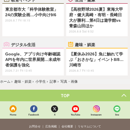
東京都市大「科学体験教室」
【高校野球2026夏】東海大甲
24の実験企画…小中向け9/6
府・健大高崎・有明・長崎日
大が勝利…第4日は遊学館vs
2026.8.7 Fri 18:15
青森山田ほか
2026.8.8 Sat 9:52
デジタル生活
趣味・娯楽
Google、アプリ向け年齢確認
【夏休み2026】魚に触れて学
APIを年内に世界展開…未成年
ぶ「おさかな」イベント8/8…
者保護を強化
川崎市
2026.7.31 Fri 13:45
2026.8.7 Fri 10:45
ホーム
›
趣味・娯楽
›
小学生
›
記事
›
写真・画像
TOP
Home
Facebook
X
YouTube
Instagram
line
お問合せ
広告掲載
会社概要
リセマムについて