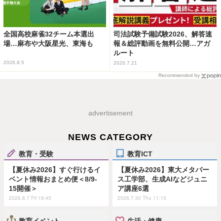
全国高校麻雀32チーム本選出
司法試験予備試験2026、解答速
場…麻布や大阪星光、東海も
報＆総評動画を無料公開…アガ
ルート
2026.8.5
2026.7.21
Recommended by
advertisement
NEWS CATEGORY
教育・受験
教育ICT
【夏休み2026】すぐ行けるイ
【夏休み2026】東大メタバー
ベント情報おまとめ便＜8/9-
ス工学部、生成AIなどジュニ
15開催＞
ア講座6選
2026.8.7 Fri 19:45
2026.7.30 Thu 11:15
教育イベント
生活・健康