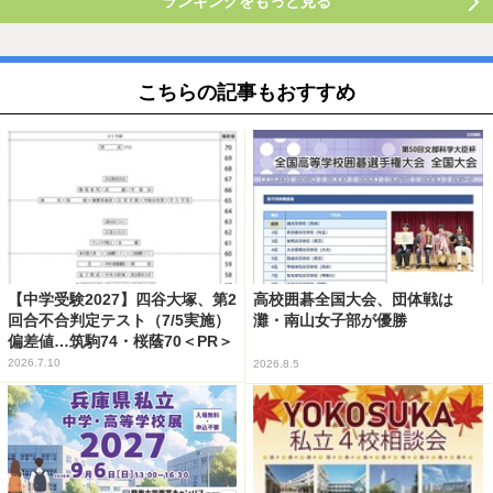
ランキングをもっと見る
こちらの記事もおすすめ
【中学受験2027】四谷大塚、第2
高校囲碁全国大会、団体戦は
回合不合判定テスト（7/5実施）
灘・南山女子部が優勝
偏差値…筑駒74・桜蔭70＜PR＞
2026.7.10
2026.8.5