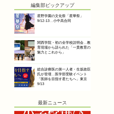
編集部ピックアップ
星野学園の文化祭「星華祭」
9/12-13…小中高合同
関西学院・初の全学校説明会…教
育現場から語られた「一貫教育の
魅力とこれから」
総合診療医の第一人者・生坂政臣
氏が登壇…医学部受験イベント
「医師を目指す君たちへ」東京
9/13
最新ニュース