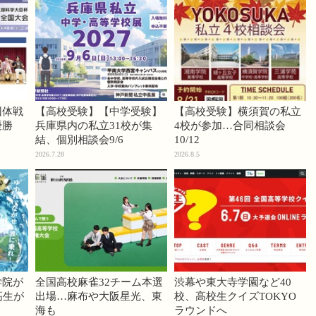
団体戦
【高校受験】【中学受験】
【高校受験】横須賀の私立
優勝
兵庫県内の私立31校が集
4校が参加…合同相談会
結、個別相談会9/6
10/12
2026.7.28
2026.8.5
学院が
全国高校麻雀32チーム本選
渋幕や東大寺学園など40
高生が
出場…麻布や大阪星光、東
校、高校生クイズTOKYO
海も
ラウンドへ