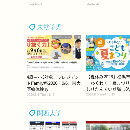
2026.7.16
2026.7.29
未就学児
【夏休み2026】横浜
4歳～小3対象「プレジデン
「わくわく！夏まつり
トFamily祭2026」9/6、東大
しりたんてい登場…8/15
医療体験も
2026.8.5 Wed 18:15
2026.8.6 Thu 11:15
関西大学