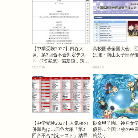
【中学受験2027】四谷大
高校囲碁全国大会、
塚、第2回合不合判定テス
は灘・南山女子部が
ト（7/5実施）偏差値…筑駒
74・桜蔭70＜PR＞
2026.7.10
2026.8.5
【中学受験2027】人気校の
砂金甲子園、神戸女
併願先は…四谷大塚「第2
優勝…全国14校の中
回合不合判定テスト」結果
腕競う