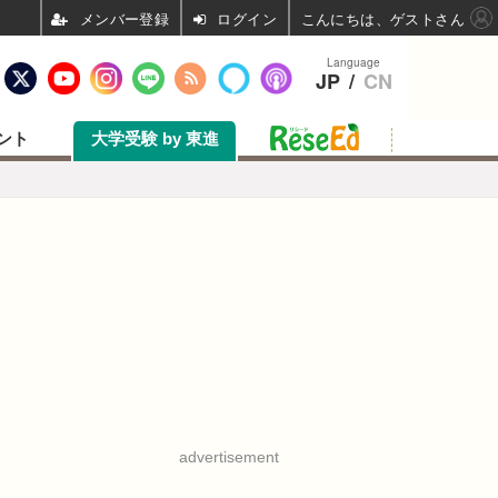
ログイン
こんにちは、ゲストさん
Language
JP
/
CN
ント
大学受験 by 東進
advertisement