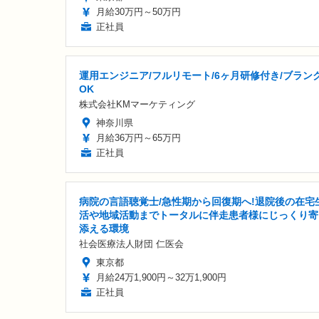
月給30万円～50万円
正社員
運用エンジニア/フルリモート/6ヶ月研修付き/ブラン
OK
株式会社KMマーケティング
神奈川県
月給36万円～65万円
正社員
病院の言語聴覚士/急性期から回復期へ!退院後の在宅
活や地域活動までトータルに伴走患者様にじっくり寄
添える環境
社会医療法人財団 仁医会
東京都
月給24万1,900円～32万1,900円
正社員