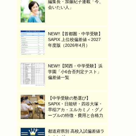
編集長・加藤紀子連載「今、
会いたい人」
NEW!!【首都圏・中学受験】
SAPIX 上位校偏差値＜2027
年度版（2026年4月）
NEW!!【関西・中学受験】浜
学園「小6合否判定テスト」
偏差値一覧
【中学受験の塾選び】
SAPIX・日能研・四谷大塚・
早稲アカ・エルカミノ・グノ
ーブルの特徴・費用と合格力
都道府県別 高校入試偏差値ラ