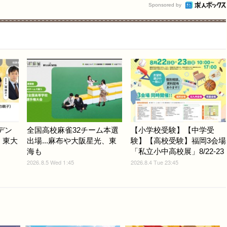
Sponsored by
デン
全国高校麻雀32チーム本選
【小学校受験】【中学受
6、東大
出場...麻布や大阪星光、東
験】【高校受験】福岡3会場
海も
「私立小中高校展」8/22-23
2026.8.5 Wed 1:45
2026.8.4 Tue 23:45