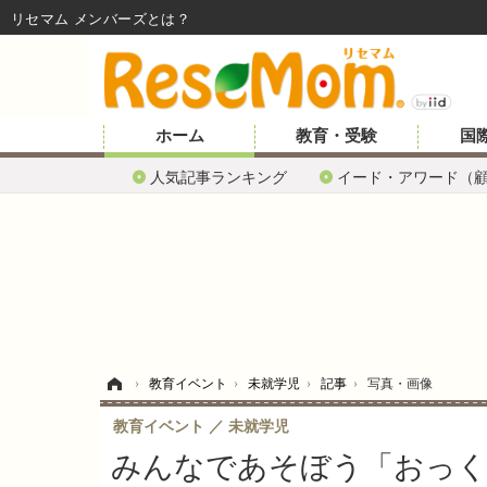
リセマム メンバーズ
ホーム
教育・受験
国
人気記事ランキング
イード・アワード（
ホーム
›
教育イベント
›
未就学児
›
記事
›
写真・画像
教育イベント
未就学児
みんなであそぼう「おっく