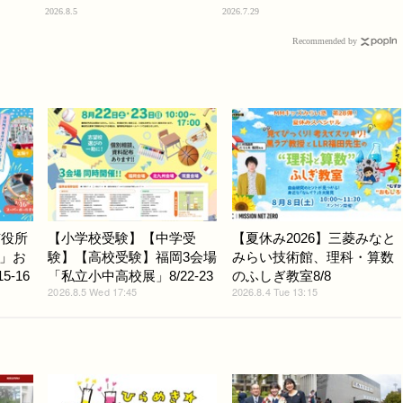
2026.8.5
2026.7.29
Recommended by
市役所
【小学校受験】【中学受
【夏休み2026】三菱みなと
」お
験】【高校受験】福岡3会場
みらい技術館、理科・算数
-16
「私立小中高校展」8/22-23
のふしぎ教室8/8
2026.8.5 Wed 17:45
2026.8.4 Tue 13:15