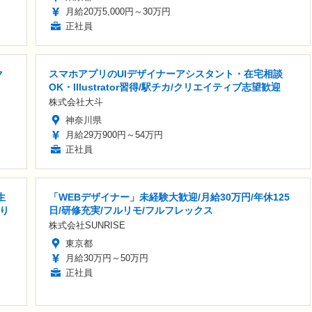
月給20万5,000円～30万円
正社員
ク
スマホアプリのUIデザイナーアシスタント・在宅相談
OK・Illustrator習得/駅チカ/クリエイティブ志望歓迎
株式会社大斗
神奈川県
月給29万900円～54万円
正社員
生
「WEBデザイナー」未経験大歓迎/月給30万円/年休125
り
日/研修充実/フルリモ/フルフレックス
株式会社SUNRISE
東京都
月給30万円～50万円
正社員