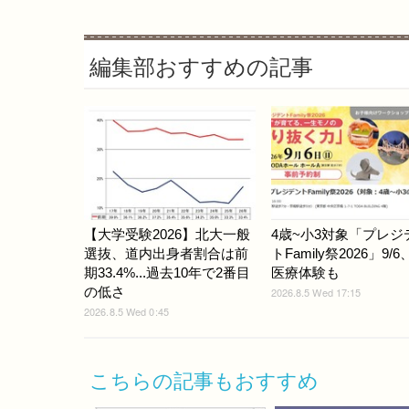
編集部おすすめの記事
【大学受験2026】北大一般
4歳~小3対象「プレジ
選抜、道内出身者割合は前
トFamily祭2026」9/
期33.4%...過去10年で2番目
医療体験も
の低さ
2026.8.5 Wed 17:15
2026.8.5 Wed 0:45
こちらの記事もおすすめ