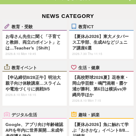
NEWS CATEGORY
教育・受験
教育ICT
お母さん先生に聞く「子育て
【夏休み2026】東大メタバー
と教師、両立のポイント」と
ス工学部、生成AIなどジュニ
は…Teacher’s［Shift］
ア講座6選
2026.8.10 Mon 19:45
2026.7.30 Thu 11:15
教育イベント
生活・健康
【申込締切8/28正午】明治大
【高校野球2026夏】花巻東・
親子向け体験講座…スライム
岡山学芸館・鳴門渦潮・霞ケ
や電池づくりに挑戦9/5
浦が勝利、第6日は横浜vs沖
縄尚学ほか
2026.8.10 Mon 18:15
2026.8.10 Mon 7:15
デジタル生活
趣味・娯楽
Google、アプリ向け年齢確認
【夏休み2026】魚に触れて学
APIを年内に世界展開…未成年
ぶ「おさかな」イベント8/8…
者保護を強化
川崎市