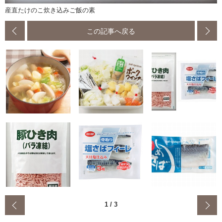
産直たけのこ炊き込みご飯の素
この記事へ戻る
‹
1
/
3