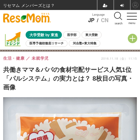
リセマム メンバーズ
Language
JP
/
CN
menu
search
大学受験 by 東進
医学部
東大受験
医専予備校徹底リサーチ
河合塾×東大特集
親子で考える大学選び
高校受験
中学受験
小学校受験
生活・健康
未就学児
2016.11.18（金） 11:15
共通テスト
夏休み
8月開催学校説明会・相談会
8月開催イベント・WS
全国公立高校 過去問
人気記事
共働きママ＆パパの食材宅配サービス人気1位
自由研究教材（小学生向け）
自由研究教材（中学生向け）
ランキング
「パルシステム」の実力とは？ 8枚目の写真・
画像