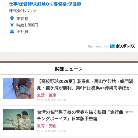
仕事/保健師/未経験OK/要資格:保健師
株式会社パソナ
東京都
時給1,800円
正社員
Sponsored by
関連ニュース
【高校野球2026夏】花巻東・岡山学芸館・鳴門渦
潮・霞ケ浦が勝利、第6日は横浜vs沖縄尚学ほか
生活・健康
2026.8.9 Sun 13:15
台湾の名門男子校の青春を描く映画『進行曲 マー
チングボーイズ』日本版予告編
教育・受験
2026.8.9 Sun 21:15