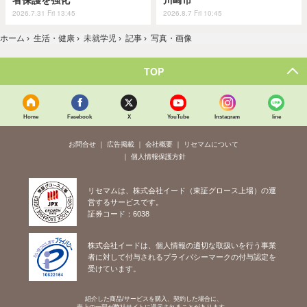
2026.7.31 Fri 13:45
2026.8.7 Fri 10:45
ホーム
›
生活・健康
›
未就学児
›
記事
›
写真・画像
TOP
Home
Facebook
X
YouTube
Instagram
line
お問合せ
広告掲載
会社概要
リセマムについて
個人情報保護方針
リセマムは、株式会社イード（東証グロース上場）の運
営するサービスです。
証券コード：6038
株式会社イードは、個人情報の適切な取扱いを行う事業
者に対して付与されるプライバシーマークの付与認定を
受けています。
紹介した商品/サービスを購入、契約した場合に、