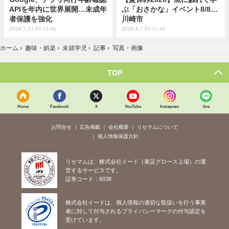
APIを年内に世界展開…未成年
ぶ「おさかな」イベント8/8…
者保護を強化
川崎市
2026.7.31 Fri 13:45
2026.8.7 Fri 10:45
ホーム
›
趣味・娯楽
›
未就学児
›
記事
›
写真・画像
TOP
Home
Facebook
X
YouTube
Instagram
line
お問合せ
広告掲載
会社概要
リセマムについて
個人情報保護方針
リセマムは、株式会社イード（東証グロース上場）の運
営するサービスです。
証券コード：6038
株式会社イードは、個人情報の適切な取扱いを行う事業
者に対して付与されるプライバシーマークの付与認定を
受けています。