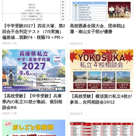
【中学受験2027】四谷大塚、第2
高校囲碁全国大会、団体戦は
回合不合判定テスト（7/5実施）
灘・南山女子部が優勝
偏差値…筑駒74・桜蔭70＜PR＞
2026.7.10
2026.8.5
【高校受験】【中学受験】兵庫
【高校受験】横須賀の私立4校が
県内の私立31校が集結、個別相
参加…合同相談会10/12
談会9/6
2026.7.28
2026.8.5