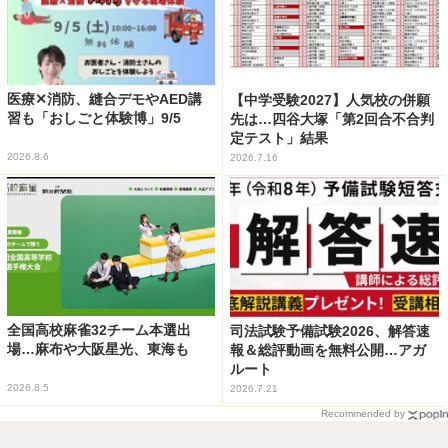
医療✕消防、縫合デモやAED講
【中学受験2027】人気校の併願
習も「おしごと体験博」9/5
先は…四谷大塚「第2回合不合判
定テスト」結果
2026.8.6
2026.7.16
全国高校麻雀32チーム本選出
司法試験予備試験2026、解答速
場…麻布や大阪星光、東海も
報＆総評動画を無料公開…アガ
ルート
2026.8.5
2026.7.21
Recommended by