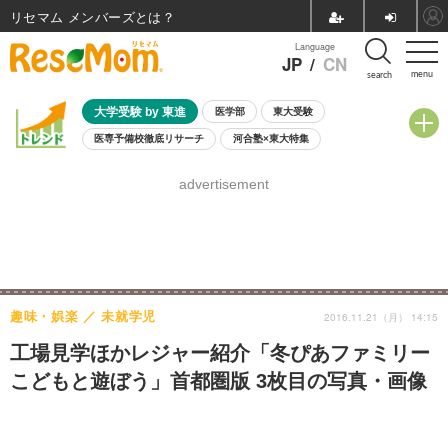
リセマム メンバーズ
Language
JP
/
CN
menu
search
大学受験 by 東進
医学部
東大受験
医専予備校徹底リサーチ
河合塾×東大特集
親子で考える大学選び
高校受験
中学受験
小学校受験
advertisement
共通テスト
夏休み
8月開催学校説明会・相談会
8月開催イベント・WS
全国公立高校 過去問
人気記事
自由研究教材（小学生向け）
自由研究教材（中学生向け）
ランキング
趣味・娯楽
未就学児
2016.11.21（月） 14:15
工場見学ほかレジャー紹介「冬ぴあファミリー
こどもと遊ぼう」首都圏版 3枚目の写真・画像