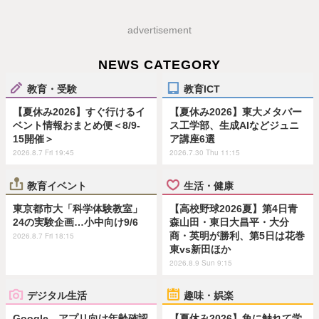
advertisement
NEWS CATEGORY
教育・受験
教育ICT
【夏休み2026】すぐ行けるイ
【夏休み2026】東大メタバー
ベント情報おまとめ便＜8/9-
ス工学部、生成AIなどジュニ
15開催＞
ア講座6選
2026.8.7 Fri 19:45
2026.7.30 Thu 11:15
教育イベント
生活・健康
東京都市大「科学体験教室」
【高校野球2026夏】第4日青
24の実験企画…小中向け9/6
森山田・東日大昌平・大分
商・英明が勝利、第5日は花巻
2026.8.7 Fri 18:15
東vs新田ほか
2026.8.9 Sun 9:15
デジタル生活
趣味・娯楽
Google、アプリ向け年齢確認
【夏休み2026】魚に触れて学