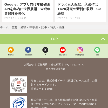
Google、アプリ向け年齢確認
ドラえもん短歌、入選作は
APIを年内に世界展開…未成年
11/20発売の新刊に収録…9/3
者保護を強化
締切
2026.7.31 Fri 13:45
2026.8.6 Thu 15:15
ホーム
›
教育・受験
›
中学生
›
記事
›
写真・画像
TOP
Home
Facebook
X
YouTube
Instagram
line
お問合せ
広告掲載
会社概要
リセマムについて
個人情報保護方針
リセマムは、株式会社イード（東証グロース上場）の運
営するサービスです。
証券コード：6038
株式会社イードは、個人情報の適切な取扱いを行う事業
者に対して付与されるプライバシーマークの付与認定を