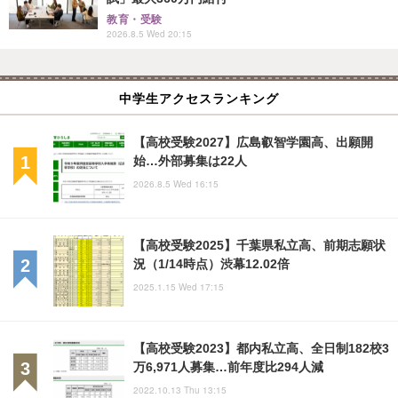
教育・受験
2026.8.5 Wed 20:15
中学生アクセスランキング
【高校受験2027】広島叡智学園高、出願開
始…外部募集は22人
2026.8.5 Wed 16:15
【高校受験2025】千葉県私立高、前期志願状
況（1/14時点）渋幕12.02倍
2025.1.15 Wed 17:15
【高校受験2023】都内私立高、全日制182校3
万6,971人募集…前年度比294人減
2022.10.13 Thu 13:15