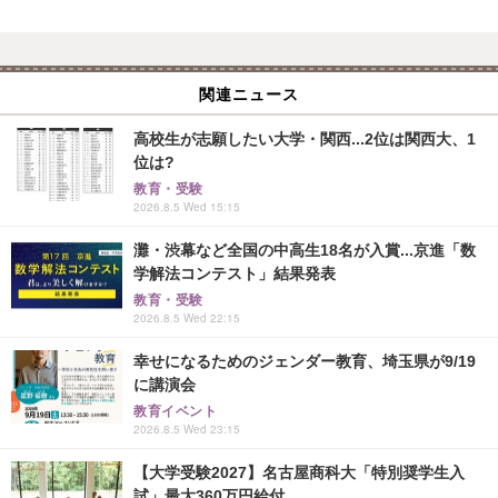
関連ニュース
高校生が志願したい大学・関西...2位は関西大、1
位は?
教育・受験
2026.8.5 Wed 15:15
灘・渋幕など全国の中高生18名が入賞...京進「数
学解法コンテスト」結果発表
教育・受験
2026.8.5 Wed 22:15
幸せになるためのジェンダー教育、埼玉県が9/19
に講演会
教育イベント
2026.8.5 Wed 23:15
【大学受験2027】名古屋商科大「特別奨学生入
試」最大360万円給付