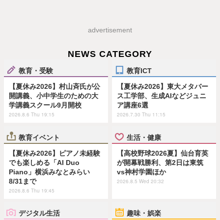
advertisement
NEWS CATEGORY
教育・受験
教育ICT
【夏休み2026】村山斉氏が公
【夏休み2026】東大メタバー
開講義、小中学生のための大
ス工学部、生成AIなどジュニ
学講義スクール9月開校
ア講座6選
2026.8.6 Thu 19:15
2026.7.30 Thu 11:15
教育イベント
生活・健康
【夏休み2026】ピアノ未経験
【高校野球2026夏】仙台育英
でも楽しめる「AI Duo
が開幕戦勝利、第2日は東筑
Piano」横浜みなとみらい
vs神村学園ほか
8/31まで
2026.8.5 Wed 20:32
2026.8.6 Thu 19:45
デジタル生活
趣味・娯楽