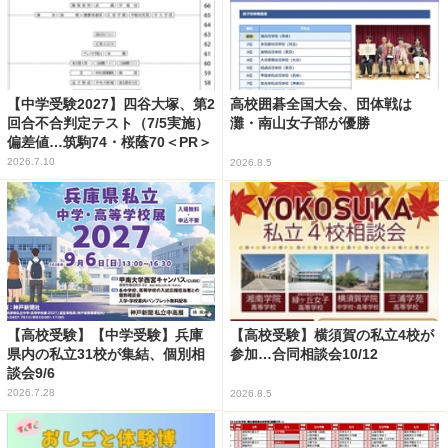
【中学受験2027】四谷大塚、第2
高校囲碁全国大会、団体戦は
回合不合判定テスト（7/5実施）
灘・南山女子部が優勝
偏差値…筑駒74・桜蔭70＜PR＞
2026.7.10
2026.8.5
【高校受験】【中学受験】兵庫
【高校受験】横須賀の私立4校が
県内の私立31校が集結、個別相
参加…合同相談会10/12
談会9/6
2026.7.28
2026.8.5