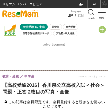
リセマム メンバーズ
Language
JP
/
CN
menu
search
大学受験 by 東進
医学部
東大受験
医専予備校徹底リサーチ
河合塾×東大特集
親子で考える大学選び
高校受験
中学受験
小学校受験
advertisement
共通テスト
夏休み
8月開催学校説明会・相談会
8月開催イベント・WS
全国公立高校 過去問
人気記事
自由研究教材（小学生向け）
自由研究教材（中学生向け）
ランキング
教育・受験
中学生
2016.12.22（木） 15:00
【高校受験2016】香川県公立高校入試＜社会＞
問題・正答 2枚目の写真・画像
この記事は会員限定です。会員登録すると続きをお読みい
ただけます。