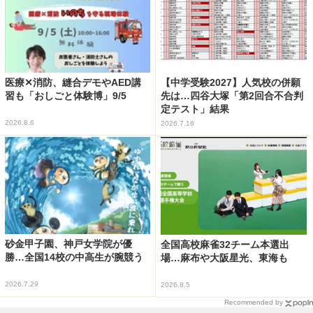
医療✕消防、縫合デモやAED講
【中学受験2027】人気校の併願
習も「おしごと体験博」9/5
先は…四谷大塚「第2回合不合判
定テスト」結果
2026.8.6
2026.7.16
砂金甲子園、神戸女学院が優
全国高校麻雀32チーム本選出
勝…全国14校の中高生が腕競う
場…麻布や大阪星光、東海も
2026.7.29
2026.8.5
Recommended by