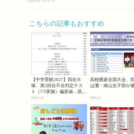
2026.8.6 Thu 0:15
こちらの記事もおすすめ
【中学受験2027】四谷大
高校囲碁全国大会、
塚、第2回合不合判定テス
は灘・南山女子部が
ト（7/5実施）偏差値…筑駒
74・桜蔭70＜PR＞
2026.7.10
2026.8.5