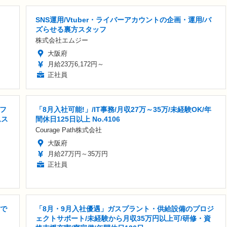
SNS運用/Vtuber・ライバーアカウントの企画・運用/バ
ズらせる裏方スタッフ
株式会社エムジー
大阪府
月給23万6,172円～
正社員
フ
「8月入社可能!」/IT事務/月収27万～35万/未経験OK/年
ムス
間休日125日以上 No.4106
Courage Path株式会社
大阪府
月給27万円～35万円
正社員
スで
「8月・9月入社優遇」ガスプラント・供給設備のプロジ
ェクトサポート/未経験から月収35万円以上可/研修・資