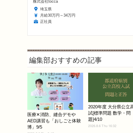
株式会社tocca
埼玉県
月給30万円～34万円
正社員
編集部おすすめの記事
2020年度 大分県公立
試[標準問題 数学・問
医療✕消防、縫合デモや
題]4/10
AED講習も「おしごと体験
2026.8.6 Thu 16:32
博」9/5