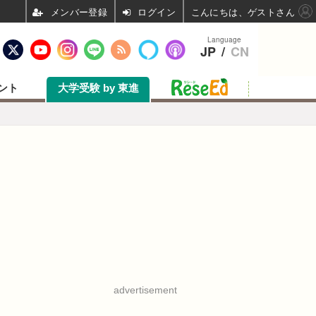
ログイン
こんにちは、ゲストさん
Language
JP
/
CN
ント
大学受験 by 東進
advertisement