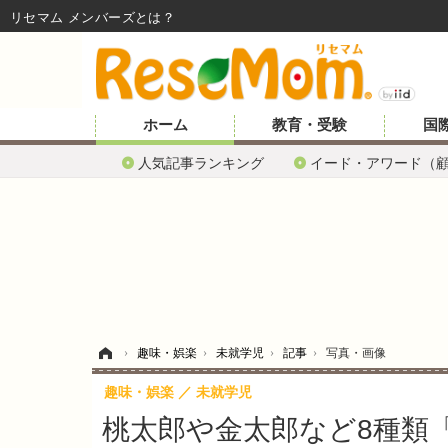
リセマム メンバーズ
ホーム
教育・受験
国
人気記事ランキング
イード・アワード（
ホーム
›
趣味・娯楽
›
未就学児
›
記事
›
写真・画像
趣味・娯楽
未就学児
桃太郎や金太郎など8種類「