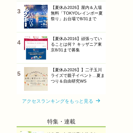
【夏休み2026】屋内＆入場
無料「TOKYOレインボー夏
祭り」お台場で8/31まで
【夏休み2016】頑張ってい
ることは何？ キッザニア東
京8/31まで募集
【夏休み2026】】二子玉川
ライズで親子イベント…夏ま
つり＆自由研究WS
アクセスランキングをもっと見る
特集・連載