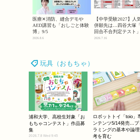
医療✕消防、縫合デモや
【中学受験2027】人
AED講習も「おしごと体験
併願先は…四谷大塚「
博」9/5
回合不合判定テスト
2026.8.6
2026.7.16
玩具（おもちゃ）
ロボットトイ「toio」
浦和大学、高校生対象「お
ンテンツ5/14発売…
もちゃコンテスト」作品募
ラミングの基本や論理
集
2026.7.8 Wed 9:45
考を育む