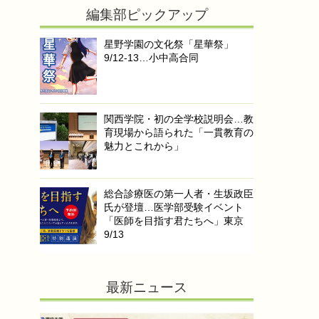
編集部ピックアップ
星野学園の文化祭「星華祭」
9/12-13…小中高合同
関西学院・初の全学校説明会…教
育現場から語られた「一貫教育の
魅力とこれから」
総合診療医の第一人者・生坂政臣
氏が登壇…医学部受験イベント
「医師を目指す君たちへ」東京
9/13
最新ニュース