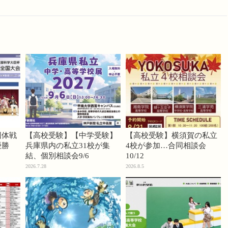
団体戦
【高校受験】【中学受験】
【高校受験】横須賀の私立
優勝
兵庫県内の私立31校が集
4校が参加…合同相談会
結、個別相談会9/6
10/12
2026.7.28
2026.8.5