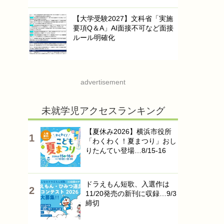
【大学受験2027】文科省「実施
要項Q＆A」AI面接不可など面接
ルール明確化
advertisement
未就学児アクセスランキング
【夏休み2026】横浜市役所
「わくわく！夏まつり」おし
りたんてい登場…8/15-16
ドラえもん短歌、入選作は
11/20発売の新刊に収録…9/3
締切