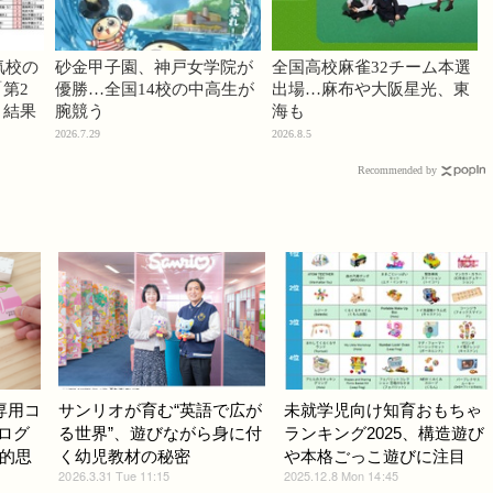
気校の
砂金甲子園、神戸女学院が
全国高校麻雀32チーム本選
第2
優勝…全国14校の中高生が
出場…麻布や大阪星光、東
」結果
腕競う
海も
2026.7.29
2026.8.5
Recommended by
専用コ
サンリオが育む“英語で広が
未就学児向け知育おもちゃ
プログ
る世界”、遊びながら身に付
ランキング2025、構造遊び
的思
く幼児教材の秘密
や本格ごっこ遊びに注目
2026.3.31 Tue 11:15
2025.12.8 Mon 14:45