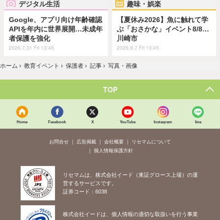
デジタル生活
趣味・娯楽
Google、アプリ向け年齢確認
【夏休み2026】魚に触れて学
APIを年内に世界展開…未成年
ぶ「おさかな」イベント8/8…
者保護を強化
川崎市
2026.7.31 Fri 13:45
2026.8.7 Fri 10:45
ホーム
›
教育イベント
›
保護者
›
記事
›
写真・画像
TOP
Home
Facebook
X
YouTube
Instagram
line
お問合せ
広告掲載
会社概要
リセマムについて
個人情報保護方針
リセマムは、株式会社イード（東証グロース上場）の運
営するサービスです。
証券コード：6038
株式会社イードは、個人情報の適切な取扱いを行う事業