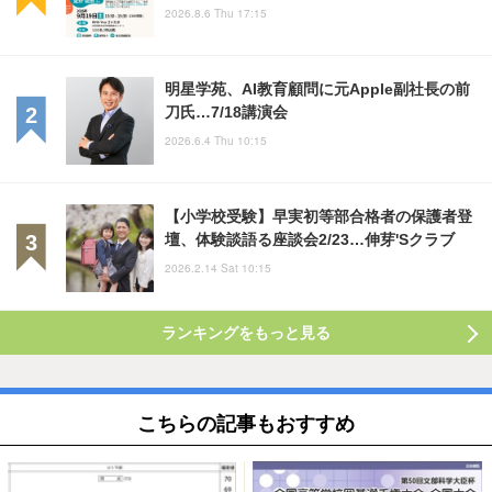
2026.8.6 Thu 17:15
明星学苑、AI教育顧問に元Apple副社長の前
刀氏…7/18講演会
2026.6.4 Thu 10:15
【小学校受験】早実初等部合格者の保護者登
壇、体験談語る座談会2/23…伸芽'Sクラブ
2026.2.14 Sat 10:15
ランキングをもっと見る
こちらの記事もおすすめ