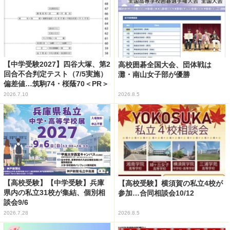
【中学受験2027】四谷大塚、第2
高校囲碁全国大会、団体戦は
回合不合判定テスト（7/5実施）
灘・南山女子部が優勝
偏差値…筑駒74・桜蔭70＜PR＞
2026.7.10
2026.8.5
【高校受験】【中学受験】兵庫
【高校受験】横須賀の私立4校が
県内の私立31校が集結、個別相
参加…合同相談会10/12
談会9/6
2026.7.28
2026.8.5