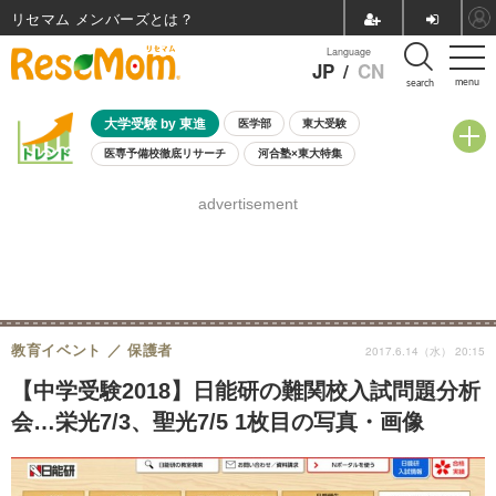
リセマム メンバーズ
Language
JP
/
CN
menu
search
大学受験 by 東進
医学部
東大受験
医専予備校徹底リサーチ
河合塾×東大特集
親子で考える大学選び
高校受験
中学受験
小学校受験
advertisement
共通テスト
夏休み
8月開催学校説明会・相談会
8月開催イベント・WS
全国公立高校 過去問
人気記事
自由研究教材（小学生向け）
自由研究教材（中学生向け）
ランキング
教育イベント
保護者
2017.6.14（水） 20:15
【中学受験2018】日能研の難関校入試問題分析
会…栄光7/3、聖光7/5 1枚目の写真・画像