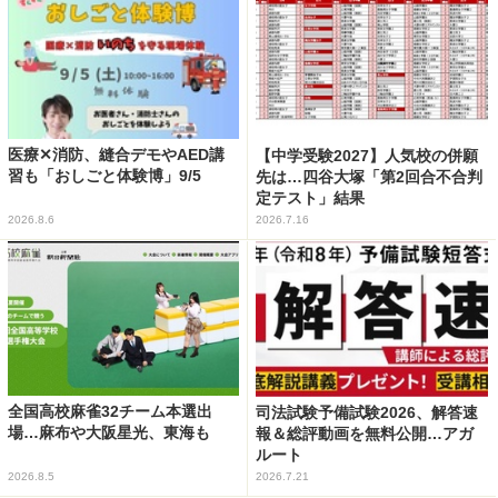
医療✕消防、縫合デモやAED講
【中学受験2027】人気校の併願
習も「おしごと体験博」9/5
先は…四谷大塚「第2回合不合判
定テスト」結果
2026.8.6
2026.7.16
全国高校麻雀32チーム本選出
司法試験予備試験2026、解答速
場…麻布や大阪星光、東海も
報＆総評動画を無料公開…アガ
ルート
2026.8.5
2026.7.21