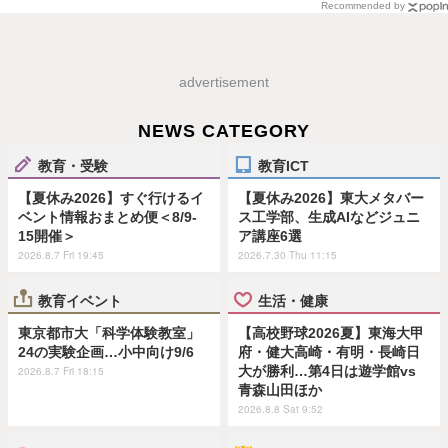
Recommended by
advertisement
NEWS CATEGORY
教育・受験
教育ICT
【夏休み2026】すぐ行けるイ
【夏休み2026】東大メタバー
ベント情報おまとめ便＜8/9-
ス工学部、生成AIなどジュニ
15開催＞
ア講座6選
2026.8.7 Fri 19:45
2026.7.30 Thu 11:15
教育イベント
生活・健康
東京都市大「科学体験教室」
【高校野球2026夏】東海大甲
24の実験企画…小中向け9/6
府・健大高崎・有明・長崎日
大が勝利…第4日は遊学館vs
2026.8.7 Fri 18:15
青森山田ほか
2026.8.8 Sat 9:52