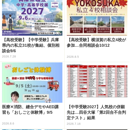
【高校受験】【中学受験】兵庫
【高校受験】横須賀の私立4校が
県内の私立31校が集結、個別相
参加…合同相談会10/12
談会9/6
2026.7.28
2026.8.5
医療✕消防、縫合デモやAED講
【中学受験2027】人気校の併願
習も「おしごと体験博」9/5
先は…四谷大塚「第2回合不合判
定テスト」結果
2026.8.6
2026.7.16