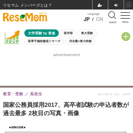
リセマム メンバーズ
Language
JP
/
CN
menu
search
大学受験 by 東進
医学部
東大受験
医専予備校徹底リサーチ
河合塾×東大特集
親子で考える大学選び
高校受験
中学受験
小学校受験
advertisement
共通テスト
夏休み
8月開催学校説明会・相談会
8月開催イベント・WS
全国公立高校 過去問
人気記事
自由研究教材（小学生向け）
自由研究教材（中学生向け）
ランキング
教育・受験
高校生
2017.8.10（木） 10:45
国家公務員採用2017、高卒者試験の申込者数が
過去最多 2枚目の写真・画像