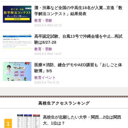
灘・渋幕など全国の中高生18名が入賞...京進「数
学解法コンテスト」結果発表
教育・受験
2026.8.5 Wed 22:15
高卒認定試験、台風13号で沖縄会場を中止...再試
験は8/27-28
教育・受験
2026.8.5 Wed 16:27
医療✕消防、縫合デモやAED講習も「おしごと体
験博」9/5
教育イベント
2026.8.6 Thu 0:15
高校生アクセスランキング
高校生が志願したい大学・関西…2位は関西
大、1位は？