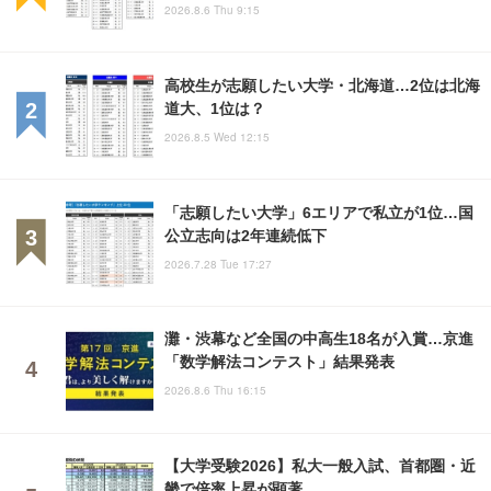
2026.8.6 Thu 9:15
高校生が志願したい大学・北海道…2位は北海
道大、1位は？
2026.8.5 Wed 12:15
「志願したい大学」6エリアで私立が1位…国
公立志向は2年連続低下
2026.7.28 Tue 17:27
灘・渋幕など全国の中高生18名が入賞…京進
「数学解法コンテスト」結果発表
2026.8.6 Thu 16:15
【大学受験2026】私大一般入試、首都圏・近
畿で倍率上昇が顕著