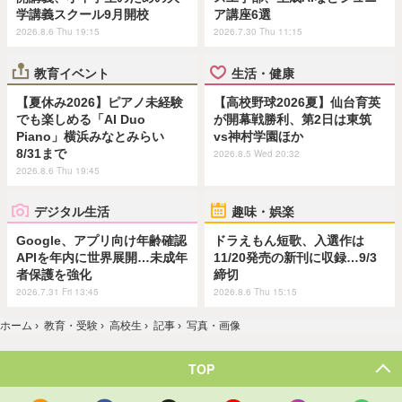
学講義スクール9月開校
ア講座6選
2026.8.6 Thu 19:15
2026.7.30 Thu 11:15
教育イベント
生活・健康
【夏休み2026】ピアノ未経験
【高校野球2026夏】仙台育英
でも楽しめる「AI Duo
が開幕戦勝利、第2日は東筑
Piano」横浜みなとみらい
vs神村学園ほか
8/31まで
2026.8.5 Wed 20:32
2026.8.6 Thu 19:45
デジタル生活
趣味・娯楽
Google、アプリ向け年齢確認
ドラえもん短歌、入選作は
APIを年内に世界展開…未成年
11/20発売の新刊に収録…9/3
者保護を強化
締切
2026.7.31 Fri 13:45
2026.8.6 Thu 15:15
ホーム
›
教育・受験
›
高校生
›
記事
›
写真・画像
TOP