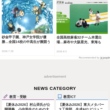
砂金甲子園、神戸女学院が優
全国高校麻雀32チーム本選出
勝…全国14校の中高生が腕競う
場…麻布や大阪星光、東海も
2026.7.29
2026.8.5
Recommended by
advertisement
NEWS CATEGORY
教育・受験
教育ICT
【夏休み2026】村山斉氏が公
【夏休み2026】東大メタバー
開講義、小中学生のための大
ス工学部、生成AIなどジュニ