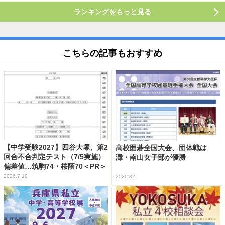
ランキングをもっと見る
こちらの記事もおすすめ
【中学受験2027】四谷大塚、第2
高校囲碁全国大会、団体戦は
回合不合判定テスト（7/5実施）
灘・南山女子部が優勝
偏差値…筑駒74・桜蔭70＜PR＞
2026.7.10
2026.8.5