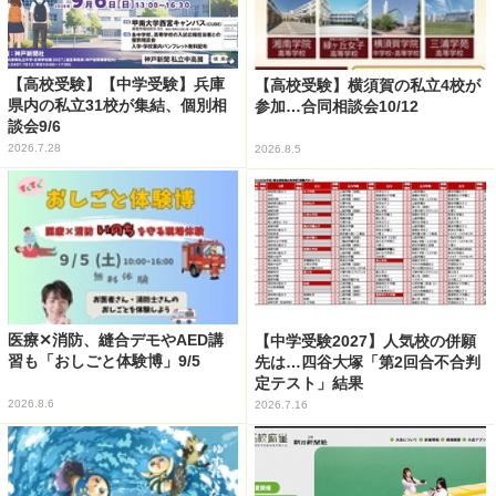
【高校受験】【中学受験】兵庫
【高校受験】横須賀の私立4校が
県内の私立31校が集結、個別相
参加…合同相談会10/12
談会9/6
2026.7.28
2026.8.5
医療✕消防、縫合デモやAED講
【中学受験2027】人気校の併願
習も「おしごと体験博」9/5
先は…四谷大塚「第2回合不合判
定テスト」結果
2026.8.6
2026.7.16