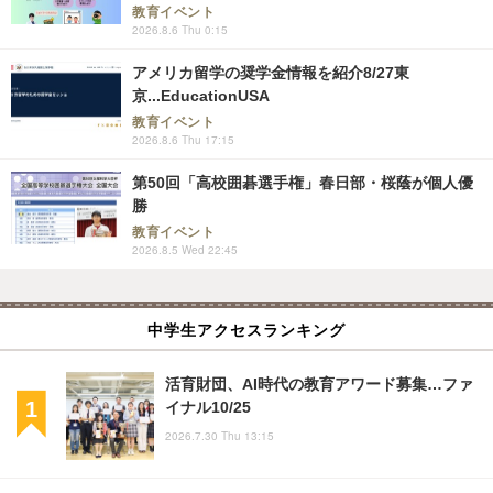
教育イベント
2026.8.6 Thu 0:15
アメリカ留学の奨学金情報を紹介8/27東
京...EducationUSA
教育イベント
2026.8.6 Thu 17:15
第50回「高校囲碁選手権」春日部・桜蔭が個人優
勝
教育イベント
2026.8.5 Wed 22:45
中学生アクセスランキング
活育財団、AI時代の教育アワード募集…ファ
イナル10/25
2026.7.30 Thu 13:15