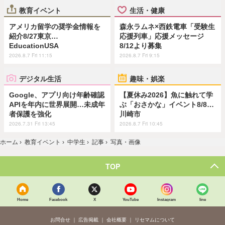
教育イベント
生活・健康
アメリカ留学の奨学金情報を
森永ラムネ×西鉄電車「受験生
紹介8/27東京…
応援列車」応援メッセージ
EducationUSA
8/12より募集
2026.8.7 Fri 11:15
2026.8.7 Fri 9:15
デジタル生活
趣味・娯楽
Google、アプリ向け年齢確認
【夏休み2026】魚に触れて学
APIを年内に世界展開…未成年
ぶ「おさかな」イベント8/8…
者保護を強化
川崎市
2026.7.31 Fri 13:45
2026.8.7 Fri 10:45
ホーム
›
教育イベント
›
中学生
›
記事
›
写真・画像
TOP
Home
Facebook
X
YouTube
Instagram
line
お問合せ
広告掲載
会社概要
リセマムについて