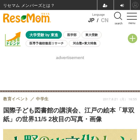
リセマム メンバーズ
Language
JP
/
CN
menu
search
大学受験 by 東進
医学部
東大受験
医専予備校徹底リサーチ
河合塾×東大特集
親子で考える大学選び
高校受験
中学受験
小学校受験
advertisement
共通テスト
夏休み
8月開催学校説明会・相談会
8月開催イベント・WS
全国公立高校 過去問
人気記事
自由研究教材（小学生向け）
自由研究教材（中学生向け）
ランキング
教育イベント
中学生
2017.8.21（月） 16:55
国際子ども図書館の講演会、江戸の絵本「草双
紙」の世界11/5 2枚目の写真・画像