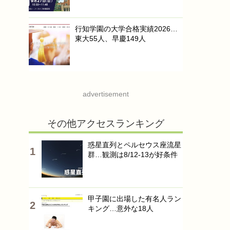
行知学園の大学合格実績2026…
東大55人、早慶149人
advertisement
その他アクセスランキング
惑星直列とペルセウス座流星
群…観測は8/12-13が好条件
甲子園に出場した有名人ラン
キング…意外な18人