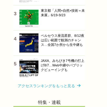
東京都「人間×自然×技術＝未
来展」6/19-9/23
ペルセウス座流星群、8/12夜
は広い範囲で観測のチャン
ス…全国7か所から生中継も
JAXA、みちびき7号機の打上
げ8/7…Web中継やパブリッ
クビューイングも
アクセスランキングをもっと見る
特集・連載