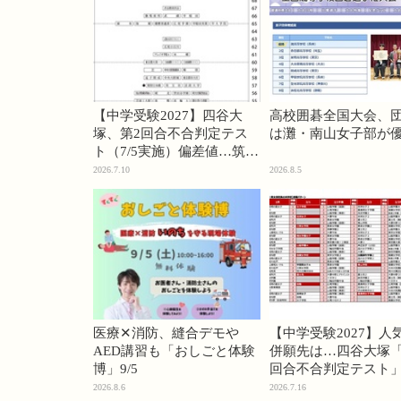
【中学受験2027】四谷大
高校囲碁全国大会、
塚、第2回合不合判定テス
は灘・南山女子部が
ト（7/5実施）偏差値…筑駒
74・桜蔭70＜PR＞
2026.7.10
2026.8.5
医療✕消防、縫合デモや
【中学受験2027】人
AED講習も「おしごと体験
併願先は…四谷大塚「
博」9/5
回合不合判定テスト
2026.8.6
2026.7.16