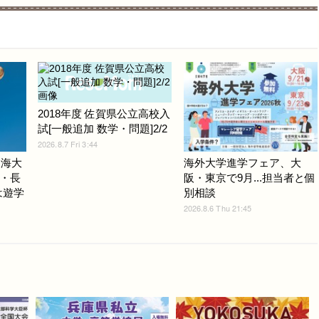
2018年度 佐賀県公立高校入
試[一般追加 数学・問題]2/2
2026.8.7 Fri 3:44
東海大
海外大学進学フェア、大
・長
阪・東京で9月...担当者と個
は遊学
別相談
2026.8.6 Thu 21:45