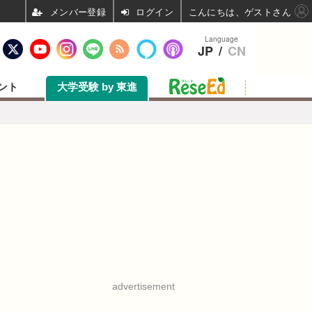
ログイン
こんにちは、ゲストさん
Language
JP
/
CN
ント
大学受験 by 東進
advertisement