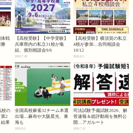
団体戦
【高校受験】【中学受験】
【高校受験】横須賀の私立
優勝
兵庫県内の私立31校が集
4校が参加…合同相談会
結、個別相談会9/6
10/12
2026.7.28
2026.8.5
気校の
全国高校麻雀32チーム本選
司法試験予備試験2026、解
第2
出場…麻布や大阪星光、東
答速報＆総評動画を無料公
」結果
海も
開…アガルート
2026.8.5
2026.7.21