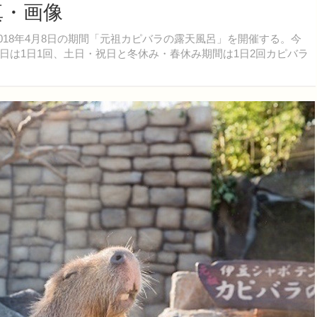
真・画像
2018年4月8日の期間「元祖カピバラの露天風呂」を開催する。今
日は1日1回、土日・祝日と冬休み・春休み期間は1日2回カピバラ