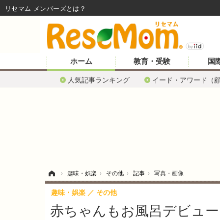
リセマム メンバーズ
ホーム
教育・受験
国
人気記事ランキング
イード・アワード（
ホーム
›
趣味・娯楽
›
その他
›
記事
›
写真・画像
趣味・娯楽
その他
赤ちゃんもお風呂デビュー