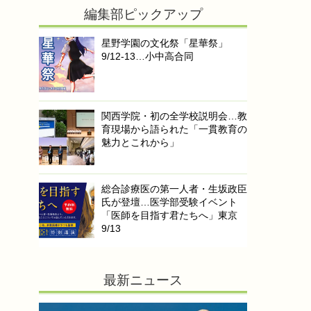
編集部ピックアップ
星野学園の文化祭「星華祭」
9/12-13…小中高合同
関西学院・初の全学校説明会…教
育現場から語られた「一貫教育の
魅力とこれから」
総合診療医の第一人者・生坂政臣
氏が登壇…医学部受験イベント
「医師を目指す君たちへ」東京
9/13
最新ニュース