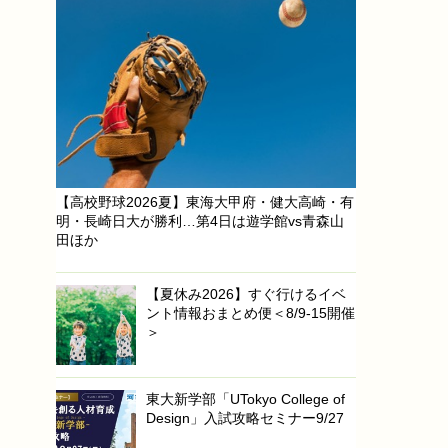
【高校野球2026夏】東海大甲府・健大高崎・有
明・長崎日大が勝利…第4日は遊学館vs青森山
田ほか
【夏休み2026】すぐ行けるイベ
ント情報おまとめ便＜8/9-15開催
＞
東大新学部「UTokyo College of
Design」入試攻略セミナー9/27